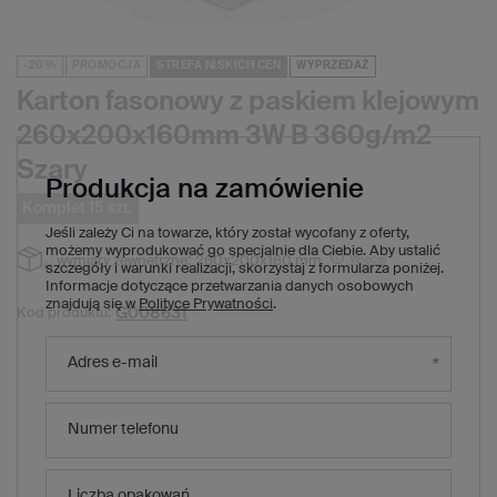
-20%
PROMOCJA
STREFA NISKICH CEN
WYPRZEDAŻ
Karton fasonowy z paskiem klejowym
260x200x160mm 3W B 360g/m2
Szary
Produkcja na zamówienie
Komplet 15 szt.
Jeśli zależy Ci na towarze, który został wycofany z oferty,
możemy wyprodukować go specjalnie dla Ciebie. Aby ustalić
Więcej
wymiary zewnętrzne:
260x200x160 mm
szczegóły i warunki realizacji, skorzystaj z formularza poniżej.
Informacje dotyczące przetwarzania danych osobowych
znajdują się w
Polityce Prywatności
.
G008631
Kod produktu:
38,40 zł
(Zniżka
20
%)
Cena regularna:
Adres e-mail
30,75 zł
brutto
/
1
x
komplet
15
szt.
2,05 zł
brutto za sztukę
Numer telefonu
Produkt niedostępny. Będzie wkrótce
Liczba opakowań