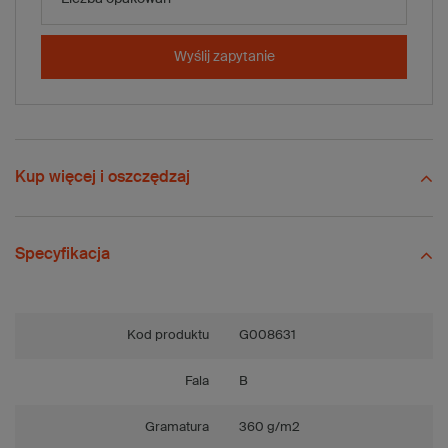
-
+
Dodaj do koszyka
x 15 szt.
Wyślij zapytanie
Porównaj
Zapisz
Wyślij
Zadaj pytanie
Kup więcej i oszczędzaj
Specyfikacja
Kod produktu
G008631
Fala
B
Gramatura
360 g/m2