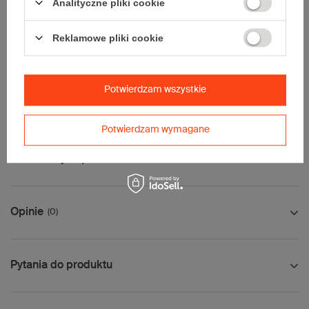
Analityczne pliki cookie
• Pocztex M
• Orlen Paczka M
Reklamowe pliki cookie
Opakowanie z paskiem klejowym. Łatwe w składaniu - bardzo
sztywne i estetyczne po złożeniu.
Maksymalna waga paczki -
31,5kg
Potwierdzam wszystkie
Maksymalna ilość w jednej przesyłce -
6 x komplet
(90 szt.)
Potwierdzam wymagane
Jak mierzyć opakowanie
Opinie
(0)
Pytania do produktu