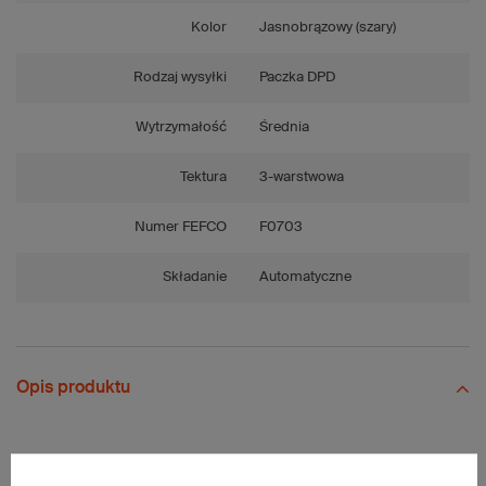
Kolor
Jasnobrązowy (szary)
Rodzaj wysyłki
Paczka DPD
Wytrzymałość
Średnia
Tektura
3-warstwowa
Numer FEFCO
F0703
Składanie
Automatyczne
Opis produktu
Komplet szarych kartonów fasonowych z tasiemką - 15 szt.