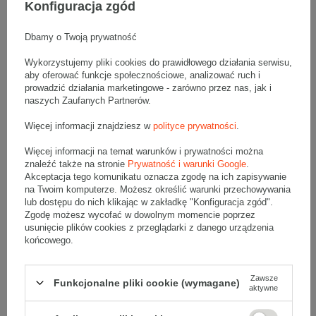
Wymiary zewnętrzne: 260x200x160mm (długość x szerokość x
Konfiguracja zgód
wysokość)
Opakowanie wykonane jest z tektury falistej 3-warstwowej, fala B
360 g/m2
Dbamy o Twoją prywatność
Wymiary
:
Wykorzystujemy pliki cookies do prawidłowego działania serwisu,
• zewnętrzne:
260x200x160 mm
aby oferować funkcje społecznościowe, analizować ruch i
prowadzić działania marketingowe - zarówno przez nas, jak i
Materiał
:
naszych Zaufanych Partnerów.
• tektura falista:
3-warstwowa
Więcej informacji znajdziesz w
polityce prywatności
.
• fala:
B
• gramatura:
360 g/m2
Więcej informacji na temat warunków i prywatności można
• kolor:
Szary
znaleźć także na stronie
Prywatność i warunki Google
.
Akceptacja tego komunikatu oznacza zgodę na ich zapisywanie
Dodatkowe
:
na Twoim komputerze. Możesz określić warunki przechowywania
• waga jednostkowa (+/-5%):
140 g
lub dostępu do nich klikając w zakładkę "Konfiguracja zgód".
Zgodę możesz wycofać w dowolnym momencie poprzez
• typ fefco:
F0703
usunięcie plików cookies z przeglądarki z danego urządzenia
• składanie:
Automatyczne
końcowego.
Karton nadaje się do pakowania wysyłek kurierskich:
• Poczta Polska List L
Zawsze
Funkcjonalne pliki cookie (wymagane)
aktywne
• Poczta Polska Paczka A
• InPost B