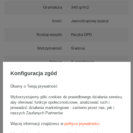
Gramatura
340 g/m2
Kolor
Jasnobrązowy (szary)
Rodzaj wysyłki
Paczka DPD
Wytrzymałość
Średnia
Tektura
3-warstwowa
Konfiguracja zgód
Składanie
Automatyczne
Dbamy o Twoją prywatność
Numer FEFCO
F0759
Wykorzystujemy pliki cookies do prawidłowego działania serwisu,
aby oferować funkcje społecznościowe, analizować ruch i
prowadzić działania marketingowe - zarówno przez nas, jak i
naszych Zaufanych Partnerów.
Opis produktu
Więcej informacji znajdziesz w
polityce prywatności
.