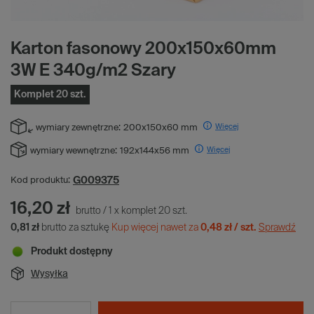
Karton fasonowy 200x150x60mm
3W E 340g/m2 Szary
Komplet 20 szt.
Więcej
wymiary zewnętrzne:
200x150x60 mm
Więcej
wymiary wewnętrzne:
192x144x56 mm
G009375
Kod produktu:
16,20 zł
brutto
/
1
x
komplet
20
szt.
0,81 zł
brutto za sztukę
Kup więcej nawet za
0,48 zł / szt.
Sprawdź
Produkt dostępny
Wysyłka