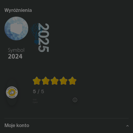
Wyróżnienia
5
/ 5
1146
opinii
Moje konto