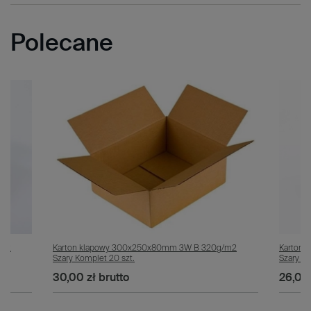
Polecane
/m2
Karton klapowy 300x250x80mm 3W B 320g/m2
Karton 
Szary Komplet 20 szt.
Szary Ko
30,00 zł
brutto
26,00 