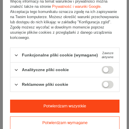
Więcej informacji na temat warunków i prywatności można
znaleźć także na stronie
Prywatność i warunki Google
.
Komplet szarych kartonów fasonowych - 20 szt.
Akceptacja tego komunikatu oznacza zgodę na ich zapisywanie
Wymiary zewnętrzne: 200x150x60mm (długość x szerokość x
na Twoim komputerze. Możesz określić warunki przechowywania
wysokość)
lub dostępu do nich klikając w zakładkę "Konfiguracja zgód".
Opakowanie wykonane jest z tektury falistej 3-warstwowej, fala E
340 g/m2
Zgodę możesz wycofać w dowolnym momencie poprzez
usunięcie plików cookies z przeglądarki z danego urządzenia
Wymiary
:
końcowego.
• zewnętrzne:
200x150x60 mm
• wewnętrzne:
192x144x56 mm
Zawsze
Funkcjonalne pliki cookie (wymagane)
• pojemność:
1 l
aktywne
Materiał
:
Analityczne pliki cookie
• tektura falista:
3-warstwowa
• fala:
E
Reklamowe pliki cookie
• gramatura:
340 g/m2
• kolor:
Szary
Dodatkowe
:
Potwierdzam wszystkie
• waga jednostkowa (+/-5%):
47 g
• typ fefco:
F0759
• składanie:
Automatyczne
Potwierdzam wymagane