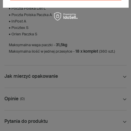
Karton nadaje się do pakowania wysyłek kurierskich:
• Poczta Polska List L
• Poczta Polska Paczka A
• InPost A
• Pocztex S
• Orlen Paczka S
Maksymalna waga paczki -
31,5kg
Maksymalna ilość w jednej przesyłce -
18 x komplet
(360 szt.)
Jak mierzyć opakowanie
Opinie
(0)
Pytania do produktu