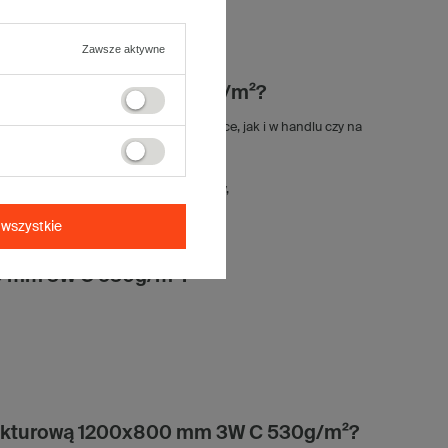
ności docinania,
ania,
Zawsze aktywne
ach.
 1200x800 mm 3W C 530g/m²?
ona zastosowanie zarówno w logistyce, jak i w handlu czy na
ny, worki, skrzynki),
m lub uszkodzeniem od podłoża palety,
waniu zamówień,
b serie),
wszystkie
800 mm 3W C 530g/m²?
 tekturową 1200x800 mm 3W C 530g/m²?