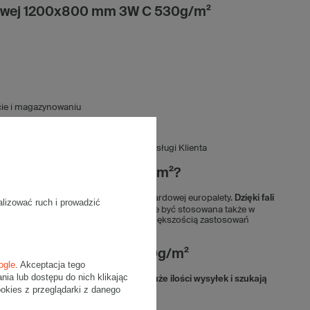
urowej 1200x800 mm 3W C 530g/m²
cie i magazynowaniu
rtu skontaktuj się z naszym Biurem Obsługi Klienta
 1200x800 mm 3W C 530g/m²?
owych, dopasowany do wymiarów standardowej europalety.
Dzięki fali
alizować ruch i prowadzić
arów o lekkiej i średniej wadze
. Może być stosowana także w
y szary kolor dobrze komponuje się z większością zastosowań
wej 1200x800 mm 3W C 530g/m²
ogle
. Akceptacja tego
a lub dostępu do nich klikając
, które codziennie przygotowują duże ilości wysyłek i szukają
kies z przeglądarki z danego
Jej główne zalety to: