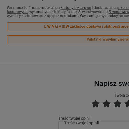
Grembox to firma produkująca
kartony tekturowe
i dostarczająca
akces
fasonowych
, wykonanych z tektury falistej 3-warstwowej lub
5-warstwow
wymiary kartonów oraz opcje z nadrukami. Gwarantujemy atrakcyjne cen
U W A G A !!! W zakładce dostawa i płatności pr
Palet nie wysyłamy ser
Napisz swo
Twoja o
Treść twojej opinii
Treść twojej opinii