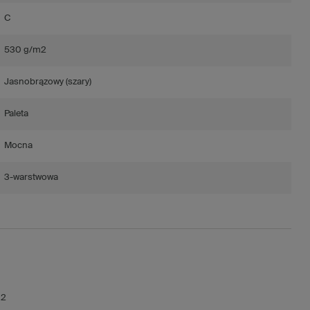
C
530 g/m2
Jasnobrązowy (szary)
Paleta
Mocna
3-warstwowa
m2