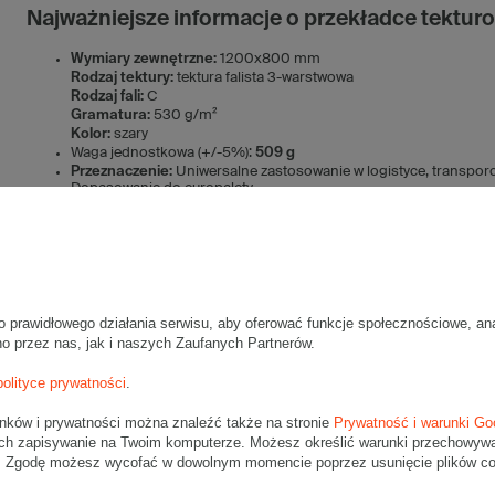
Najważniejsze informacje o przekładce tekt
Wymiary zewnętrzne:
1200x800 mm
Rodzaj tektury:
tektura falista 3-warstwowa
Rodzaj fali:
C
Gramatura:
530 g/m²
Kolor:
szary
Waga jednostkowa (+/-5%):
509 g
Przeznaczenie:
Uniwersalne zastosowanie w logistyce, transpor
Dopasowanie do europalety
Ekologiczna
Łatwa w użyciu
Wymiary palety:
124x84cm -
w celu indywidualnej wyceny transpo
Do czego przydaje się przekładka tekturowa
To jeden z najbardziej uniwersalnych formatów przekładek trójwarstw
o prawidłowego działania serwisu, aby oferować funkcje społecznościowe, an
C i gramaturze 530 g/m² przekładka skutecznie oddziela warstwy tow
no przez nas, jak i naszych Zaufanych Partnerów.
magazynach, gdzie towar jest składowany przez dłuższy czas. Neutraln
przemysłowych i magazynowych.
polityce prywatności
.
Korzyści z zastosowania przekładki tekturo
unków i prywatności można znaleźć także na stronie
Prywatność i warunki Go
ch zapisywanie na Twoim komputerze. Możesz określić warunki przechowywani
Przekładka tekturowe 1200x800 mm o praktyczne rozwiązanie dla firm
". Zgodę możesz wycofać w dowolnym momencie poprzez usunięcie plików coo
prostego sposobu na usprawnienie pakowania i ochronę towarów
. 