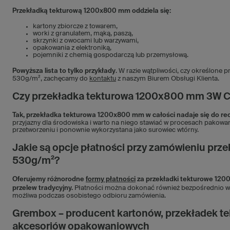
Przekładką tekturową 1200x800 mm oddziela się:
kartony zbiorcze z towarem,
worki z granulatem, mąką, paszą,
skrzynki z owocami lub warzywami,
opakowania z elektroniką,
pojemniki z chemią gospodarczą lub przemysłową.
Powyższa lista to tylko przykłady
. W razie wątpliwości, czy określon
530g/m², zachęcamy do
kontaktu
z naszym Biurem Obsługi Klienta.
Czy przekładka tekturowa 1200x800 mm 3W C 
Tak, przekładka tekturowa 1200x800 mm w całości nadaje się do re
przyjazny dla środowiska i warto na niego stawiać w procesach pako
przetworzeniu i ponownie wykorzystana jako surowiec wtórny.
Jakie są opcje płatności przy zamówieniu p
530g/m²?
Oferujemy różnorodne
formy płatności
za przekładki tekturowe 1200
przelew tradycyjny.
Płatności można dokonać również bezpośrednio w n
możliwa podczas osobistego odbioru zamówienia.
Grembox – producent kartonów, przekładek te
akcesoriów opakowaniowych