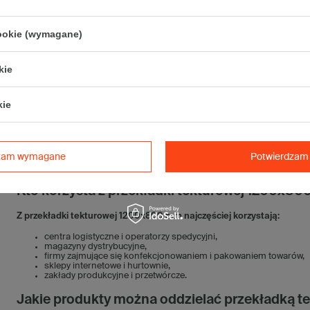
pasuje idealnie do palet o wymiarze 1200x800 mm – bez koniecz
jest lekka, ale wystarczająco wytrzymała do codziennego użytkow
wykonana z tektury falistej nadającej się do recyklingu,
dostępna od ręki – bez długiego czasu oczekiwania,
cookie (wymagane)
oferowana w atrakcyjnej cenie, także przy mniejszych zamówieni
Do czego wykorzystać przekładkę tekturową
kie
Uniwersalność przekładki tekturowe 1200x800 mm sprawia, że znajduje 
produkcji. Stosuje się ją:
kie
jako
warstwa oddzielająca
produkty ułożone na palecie (np. karto
do zabezpieczania spodniej warstwy
towaru przed zabrudzenie
jako
przekładka wewnątrz kartonów
zbiorczych przy kompleto
do oznaczania
warstw produktów w magazynie (np. różne partie lu
dzam wymagane
Potwierdzam 
do stabilizacji
lekkich i średnich ładunków w transporcie.
Kto korzysta z przekładki tekturowej 1200x
Z przekładki tekturowej 1200x800 mm najczęściej korzystają:
centra logistyczne i operatorzy spedycyjni,
magazyny dystrybucyjne,
firmy zajmujące się konfekcjonowaniem i pakowaniem towarów,
sklepy internetowe i hurtownie,
zakłady produkcyjne i przetwórcze.
Jakie produkty można oddzielać przekładką