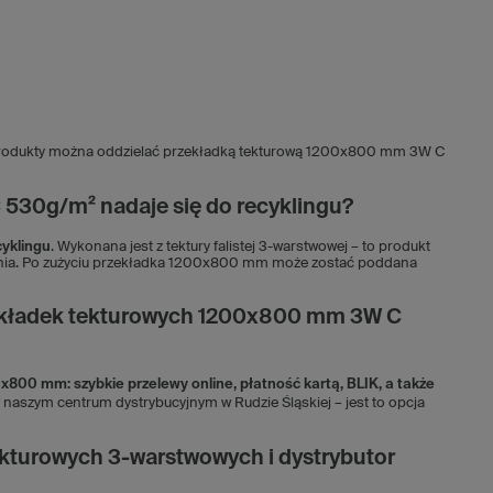
e produkty można oddzielać przekładką tekturową 1200x800 mm 3W C
530g/m² nadaje się do recyklingu?
cyklingu
. Wykonana jest z tektury falistej 3-warstwowej – to produkt
wania. Po zużyciu przekładka 1200x800 mm może zostać poddana
rzekładek tekturowych 1200x800 mm 3W C
x800 mm: szybkie przelewy online, płatność kartą, BLIK, a także
aszym centrum dystrybucyjnym w Rudzie Śląskiej – jest to opcja
kturowych 3-warstwowych i dystrybutor