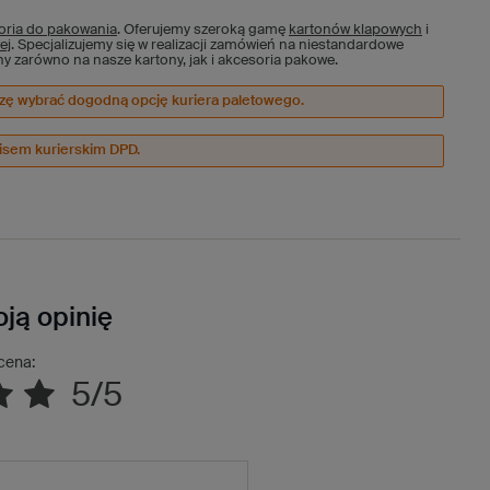
oria do pakowania
. Oferujemy szeroką gamę
kartonów klapowych
i
ej
. Specjalizujemy się w realizacji zamówień na niestandardowe
y zarówno na nasze kartony, jak i akcesoria pakowe.
oszę wybrać dogodną opcję kuriera paletowego.
wisem kurierskim DPD.
ją opinię
cena:
5/5