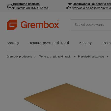
Bezpłatna dostawa
Opakowania i akcesoria
do
kurierska od 400 zł brutto
wszystko do pakowania w j
Kartony
Tektura, przekładki i tacki
Koperty
Taśm
Grembox producent
Tektura, przekładki i tacki
Przekładki tekturowe