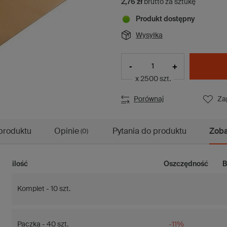
2,76 zł
brutto za sztukę
Produkt dostępny
Wysyłka
-
+
x 2500 szt.
Porównaj
Za
produktu
Opinie
Pytania do produktu
Zoba
(0)
ilość
Oszczędność
B
Komplet - 10 szt.
Paczka - 40 szt.
-11%