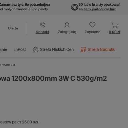
Zamawiasz tyle, ile potrzebujesz
30 lat w branży opakowań
od małych zamówień po palety
zaufany partner dla firm
Oferta
Kontakt
Zaloguj się
Zapisane
0,00 zł
anie
InPost
Strefa Niskich Cen
Strefa Nadruku
 2500 szt.
urowa 1200x800mm 3W C 530g/m2
zestaw palet
2500
szt.