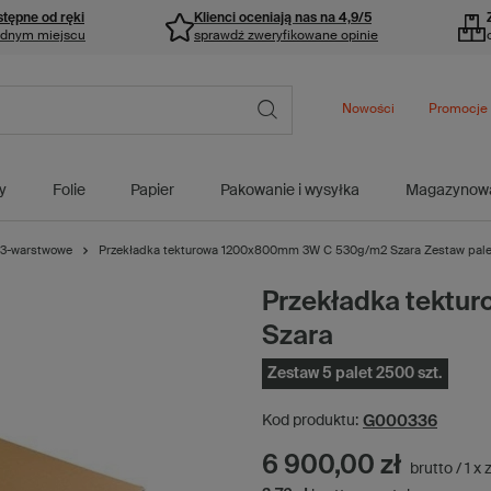
stępne od ręki
Klienci oceniają nas na 4,9/5
ednym miejscu
sprawdź zweryfikowane opinie
Nowości
Promocje
y
Folie
Papier
Pakowanie i wysyłka
Magazynow
3-warstwowe
Przekładka tekturowa 1200x800mm 3W C 530g/m2 Szara Zestaw palet
Przekładka tekt
Szara
Zestaw 5 palet 2500 szt.
G000336
Kod produktu:
6 900,00 zł
brutto
/
1
x