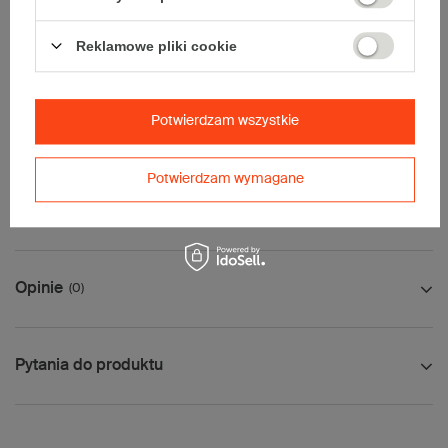
Maksymalna waga paczki -
31,5kg
Reklamowe pliki cookie
Maksymalna ilość w jednej przesyłce -
6 szt.
Tolerancja wymiarów wynikająca z parametrów pracy maszyn
produkcyjnych wynosi ±5mm (dla kartonów 5-warstwowych
Potwierdzam wszystkie
tolerancja może być większa ze względu na grubość tektury).
Potwierdzam wymagane
Jak mierzyć opakowanie
Opinie
(0)
Pytania do produktu