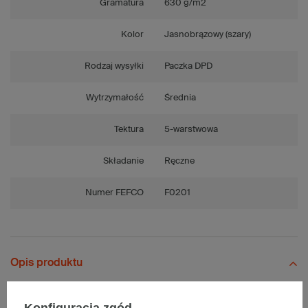
Gramatura
630 g/m2
Kolor
Jasnobrązowy (szary)
Rodzaj wysyłki
Paczka DPD
Wytrzymałość
Średnia
Tektura
5-warstwowa
Składanie
Ręczne
Numer FEFCO
F0201
Opis produktu
Konfiguracja zgód