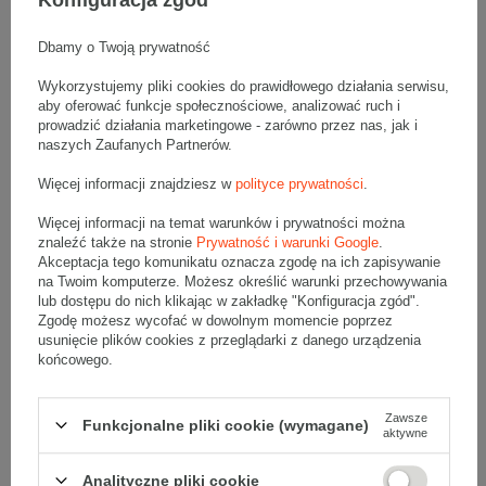
Szary karton klapowy - 1 Sztuka
Wymiary zewnętrzne: 1000x400x700mm (długość x szerokość x
Dbamy o Twoją prywatność
wysokość)
Opakowanie wykonane jest z tektury falistej 5-warstwowej, fala BC
630 g/m2
Wykorzystujemy pliki cookies do prawidłowego działania serwisu,
aby oferować funkcje społecznościowe, analizować ruch i
Wymiary
:
prowadzić działania marketingowe - zarówno przez nas, jak i
• zewnętrzne:
1000x400x700 mm
naszych Zaufanych Partnerów.
• wewnętrzne:
987x387x674 mm
Więcej informacji znajdziesz w
polityce prywatności
.
• pojemność:
257 l
Więcej informacji na temat warunków i prywatności można
Materiał
:
znaleźć także na stronie
Prywatność i warunki Google
.
• tektura falista:
5-warstwowa
Akceptacja tego komunikatu oznacza zgodę na ich zapisywanie
• fala:
BC
na Twoim komputerze. Możesz określić warunki przechowywania
• gramatura:
630 g/m2
lub dostępu do nich klikając w zakładkę "Konfiguracja zgód".
Zgodę możesz wycofać w dowolnym momencie poprzez
• kolor:
Szary
usunięcie plików cookies z przeglądarki z danego urządzenia
końcowego.
Dodatkowe
:
• waga jednostkowa (+/-5%):
1899 g
• typ fefco:
F0201
Zawsze
Funkcjonalne pliki cookie (wymagane)
aktywne
Karton nadaje się do pakowania wysyłek kurierskich:
• Poczta Polska Paczka B
Analityczne pliki cookie