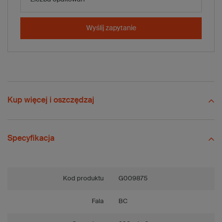
-
+
Dodaj do koszyka
Wyślij zapytanie
Porównaj
Zapisz
Wyślij
Zadaj pytanie
Kup więcej i oszczędzaj
Specyfikacja
Kod produktu
G009875
Fala
BC