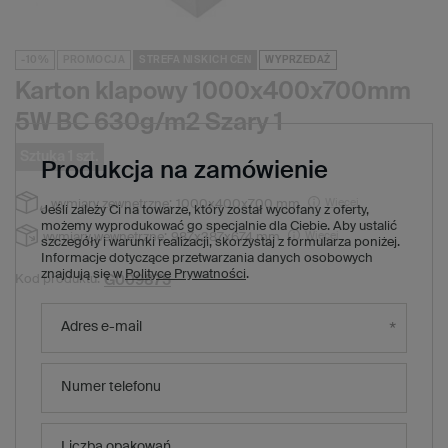
-10%
PROMOCJA
STREFA NISKICH CEN
WYPRZEDAŻ
Karton klapowy 1000x400x700mm
5W BC 630g/m2 Szary 1
Sztuka 1 szt.
Produkcja na zamówienie
Więcej
wymiary zewnętrzne:
1000x400x700 mm
Jeśli zależy Ci na towarze, który został wycofany z oferty,
możemy wyprodukować go specjalnie dla Ciebie. Aby ustalić
Więcej
wymiary wewnętrzne:
987x387x674 mm
szczegóły i warunki realizacji, skorzystaj z formularza poniżej.
Informacje dotyczące przetwarzania danych osobowych
znajdują się w
Polityce Prywatności
.
G009875
Kod produktu:
22,80 zł
(Zniżka
10
%)
Cena regularna:
Adres e-mail
20,52 zł
brutto
/
1
x
szt.
20,52 zł
brutto za sztukę
Numer telefonu
Produkt niedostępny. Będzie wkrótce
Wysyłka
Liczba opakowań