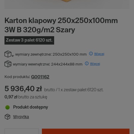
Karton klapowy 250x250x100mm
3W B 320g/m2 Szary
Zestaw 3 palet 6120 szt.
Więcej
wymiary zewnętrzne:
250x250x100 mm
Więcej
wymiary wewnętrzne:
244x244x88 mm
G001162
Kod produktu:
5 936,40 zł
brutto
/
1
x
zestaw palet
6120
szt.
0,97 zł
brutto za sztukę
Produkt dostępny
Wysyłka