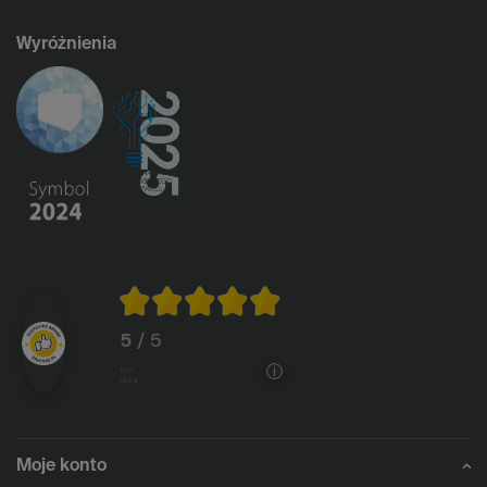
Wyróżnienia
5
/ 5
1146
opinii
Moje konto