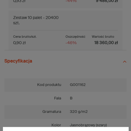
0,93 zł
-44%
9 486,00 zł
Zestaw 10 palet - 20400
szt.
Cena brutto/szt.
Oszczędność
Wartość brutto
0,90 zł
-46%
18 360,00 zł
Specyfikacja
Kod produktu
G001162
Fala
B
Gramatura
320 g/m2
Kolor
Jasnobrązowy (szary)