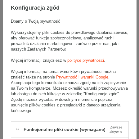
Konfiguracja zgód
Rodzaj wysyłki
Paleta
Dbamy o Twoją prywatność
Wytrzymałość
Lekka
Wykorzystujemy pliki cookies do prawidłowego działania serwisu,
Tektura
3-warstwowa
aby oferować funkcje społecznościowe, analizować ruch i
prowadzić działania marketingowe - zarówno przez nas, jak i
naszych Zaufanych Partnerów.
Składanie
Ręczne
Więcej informacji znajdziesz w
polityce prywatności
.
Numer FEFCO
F0201
Więcej informacji na temat warunków i prywatności można
znaleźć także na stronie
Prywatność i warunki Google
.
Akceptacja tego komunikatu oznacza zgodę na ich zapisywanie
na Twoim komputerze. Możesz określić warunki przechowywania
lub dostępu do nich klikając w zakładkę "Konfiguracja zgód".
Opis produktu
Zgodę możesz wycofać w dowolnym momencie poprzez
usunięcie plików cookies z przeglądarki z danego urządzenia
końcowego.
Zestaw 3 palet szarych kartonów klapowych - 6120 szt.
Wymiary zewnętrzne: 250x250x100mm (długość x szerokość x
Zawsze
Funkcjonalne pliki cookie (wymagane)
wysokość)
aktywne
Opakowanie wykonane jest z tektury falistej 3-warstwowej, fala B