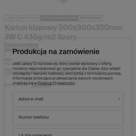
-10%
PROMOCJA
STREFA NISKICH CEN
WYPRZEDAŻ
Karton klapowy 500x300x350mm
3W C 430g/m2 Szary
Komplet 10 szt.
Produkcja na zamówienie
Więcej
wymiary zewnętrzne:
500x300x350 mm
Jeśli zależy Ci na towarze, który został wycofany z oferty,
możemy wyprodukować go specjalnie dla Ciebie. Aby ustalić
Więcej
wymiary wewnętrzne:
492x292x334 mm
szczegóły i warunki realizacji, skorzystaj z formularza poniżej.
Informacje dotyczące przetwarzania danych osobowych
znajdują się w
Polityce Prywatności
.
G010466
Kod produktu:
63,40 zł
(Zniżka
10
%)
Cena regularna:
Adres e-mail
57,10 zł
brutto
/
1
x
komplet
10
szt.
5,71 zł
brutto za sztukę
Numer telefonu
Produkt niedostępny. Będzie wkrótce
Wysyłka
Liczba opakowań