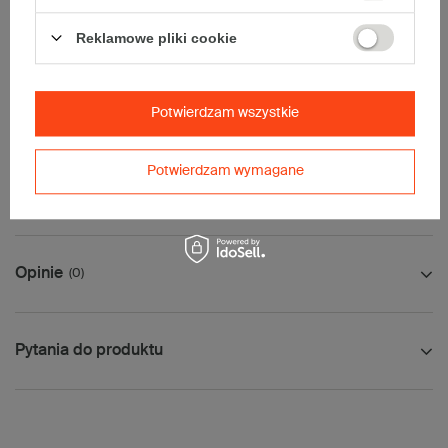
• InPost C
• Pocztex L
Reklamowe pliki cookie
• Orlen Paczka L
Maksymalna waga paczki -
31,5kg
Maksymalna ilość w jednej przesyłce -
2 x komplet
(20 szt.)
Potwierdzam wszystkie
Potwierdzam wymagane
Jak mierzyć opakowanie
Opinie
(0)
Pytania do produktu