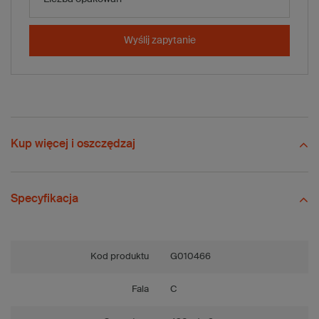
-
+
Dodaj do koszyka
Wyślij zapytanie
x 10 szt.
Porównaj
Zapisz
Wyślij
Zadaj pytanie
Kup więcej i oszczędzaj
Specyfikacja
Kod produktu
G010466
Fala
C