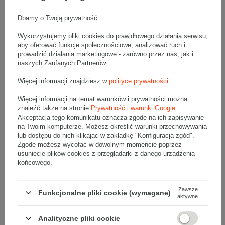
Komplet szarych kartonów klapowych - 10 szt.
Wymiary zewnętrzne: 500x300x350mm (długość x szerokość x
Dbamy o Twoją prywatność
wysokość)
Opakowanie wykonane jest z tektury falistej 3-warstwowej, fala C
Wykorzystujemy pliki cookies do prawidłowego działania serwisu,
430 g/m2
aby oferować funkcje społecznościowe, analizować ruch i
Wymiary
:
prowadzić działania marketingowe - zarówno przez nas, jak i
naszych Zaufanych Partnerów.
• zewnętrzne:
500x300x350 mm
• wewnętrzne:
492x292x334 mm
Więcej informacji znajdziesz w
polityce prywatności
.
• pojemność:
47 l
Więcej informacji na temat warunków i prywatności można
Materiał
:
znaleźć także na stronie
Prywatność i warunki Google
.
• tektura falista:
3-warstwowa
Akceptacja tego komunikatu oznacza zgodę na ich zapisywanie
na Twoim komputerze. Możesz określić warunki przechowywania
• fala:
C
lub dostępu do nich klikając w zakładkę "Konfiguracja zgód".
• gramatura:
430 g/m2
Zgodę możesz wycofać w dowolnym momencie poprzez
• kolor:
Szary
usunięcie plików cookies z przeglądarki z danego urządzenia
końcowego.
Dodatkowe
:
• waga jednostkowa (+/-5%):
439 g
• typ fefco:
F0201
Zawsze
Funkcjonalne pliki cookie (wymagane)
aktywne
Karton nadaje się do pakowania wysyłek kurierskich:
Analityczne pliki cookie
• Poczta Polska Paczka A