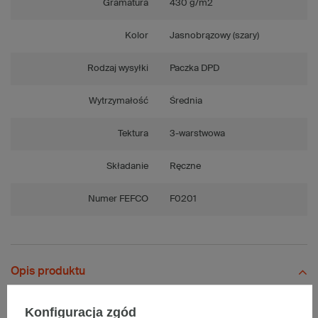
Gramatura
430 g/m2
Kolor
Jasnobrązowy (szary)
Rodzaj wysyłki
Paczka DPD
Wytrzymałość
Średnia
Tektura
3-warstwowa
Składanie
Ręczne
Numer FEFCO
F0201
Opis produktu
Konfiguracja zgód