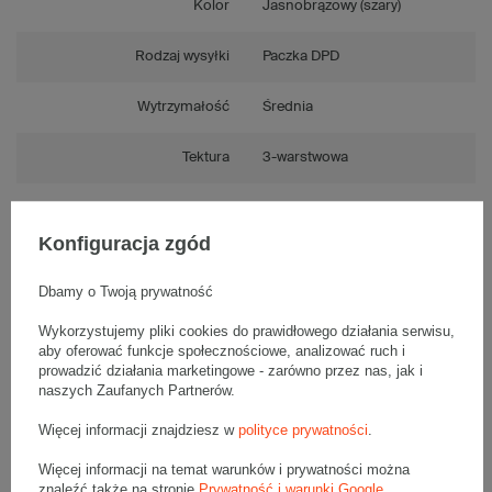
Kolor
Jasnobrązowy (szary)
Rodzaj wysyłki
Paczka DPD
Wytrzymałość
Średnia
Tektura
3-warstwowa
Składanie
Automatyczne
Konfiguracja zgód
Numer FEFCO
F0759
Dbamy o Twoją prywatność
Wykorzystujemy pliki cookies do prawidłowego działania serwisu,
aby oferować funkcje społecznościowe, analizować ruch i
Opis produktu
prowadzić działania marketingowe - zarówno przez nas, jak i
naszych Zaufanych Partnerów.
Więcej informacji znajdziesz w
polityce prywatności
.
Komplet szarych kartonów fasonowych - 20 szt.
Więcej informacji na temat warunków i prywatności można
Wymiary zewnętrzne: 300x200x60mm (długość x szerokość x
znaleźć także na stronie
Prywatność i warunki Google
.
wysokość)