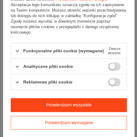
Opakowanie wykonane jest z tektury falistej 3-warstwowej, fala E
Akceptacja tego komunikatu oznacza zgodę na ich zapisywanie
380 g/m2
na Twoim komputerze. Możesz określić warunki przechowywania
lub dostępu do nich klikając w zakładkę "Konfiguracja zgód".
Wymiary
:
Zgodę możesz wycofać w dowolnym momencie poprzez
• zewnętrzne:
300x200x60 mm
usunięcie plików cookies z przeglądarki z danego urządzenia
• wewnętrzne:
288x194x56 mm
końcowego.
• pojemność:
3 l
Zawsze
Materiał
:
Funkcjonalne pliki cookie (wymagane)
aktywne
• tektura falista:
3-warstwowa
• fala:
E
Analityczne pliki cookie
• gramatura:
380 g/m2
• kolor:
Szary
Reklamowe pliki cookie
Dodatkowe
:
• waga jednostkowa (+/-5%):
54 g
• typ fefco:
F0759
Potwierdzam wszystkie
• składanie:
Automatyczne
Karton nadaje się do pakowania wysyłek kurierskich:
Potwierdzam wymagane
• Poczta Polska List L
• Poczta Polska Paczka A