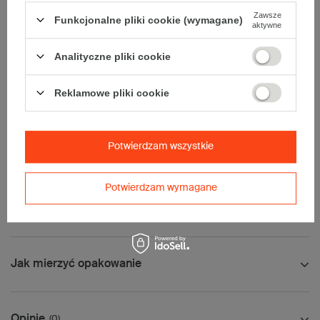
• kolor:
Szary
Zawsze
Funkcjonalne pliki cookie (wymagane)
aktywne
Dodatkowe
:
Analityczne pliki cookie
• waga jednostkowa (+/-5%):
714 g
• typ fefco:
F0201
Reklamowe pliki cookie
Karton nadaje się do pakowania wysyłek kurierskich:
• Poczta Polska Paczka B
• InPost C
• Pocztex L
Potwierdzam wszystkie
• Orlen Paczka L
Maksymalna waga paczki -
31,5kg
Potwierdzam wymagane
Maksymalna ilość w jednej przesyłce -
1 x komplet
(20 szt.)
Jak mierzyć opakowanie
Opinie
(0)