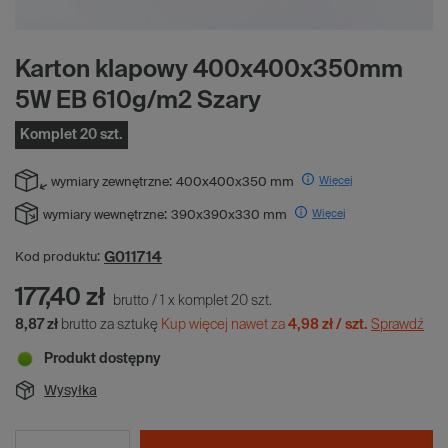
Karton klapowy 400x400x350mm
5W EB 610g/m2 Szary
Komplet 20 szt.
Więcej
wymiary zewnętrzne:
400x400x350 mm
Więcej
wymiary wewnętrzne:
390x390x330 mm
G011714
Kod produktu:
177,40 zł
brutto
/
1
x
komplet
20
szt.
8,87 zł
brutto za sztukę
Kup więcej nawet za
4,98 zł / szt.
Sprawdź
Produkt dostępny
Wysyłka