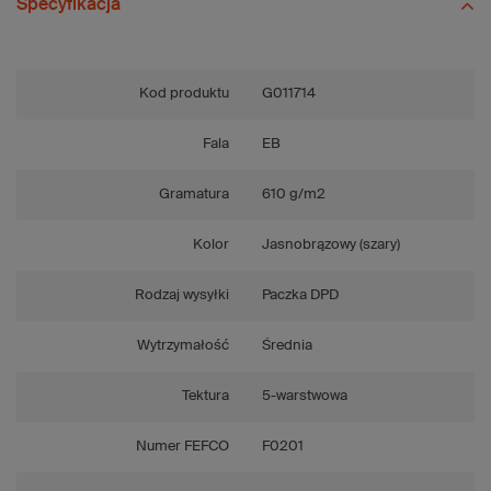
Specyfikacja
Kod produktu
G011714
Fala
EB
Gramatura
610 g/m2
Kolor
Jasnobrązowy (szary)
Rodzaj wysyłki
Paczka DPD
Wytrzymałość
Średnia
Tektura
5-warstwowa
Numer FEFCO
F0201