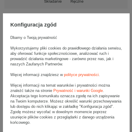
Składanie
Ręczne
Konfiguracja zgód
Opis produktu
Dbamy o Twoją prywatność
Wykorzystujemy pliki cookies do prawidłowego działania serwisu,
aby oferować funkcje społecznościowe, analizować ruch i
Komplet szarych kartonów klapowych - 20 szt.
prowadzić działania marketingowe - zarówno przez nas, jak i
Wymiary zewnętrzne: 400x400x350mm (długość x szerokość x
wysokość)
naszych Zaufanych Partnerów.
Opakowanie wykonane jest z tektury falistej 5-warstwowej, fala EB
610 g/m2
Więcej informacji znajdziesz w
polityce prywatności
.
Wymiary
:
Więcej informacji na temat warunków i prywatności można
• zewnętrzne:
400x400x350 mm
znaleźć także na stronie
Prywatność i warunki Google
.
• wewnętrzne:
390x390x330 mm
Akceptacja tego komunikatu oznacza zgodę na ich zapisywanie
• pojemność:
50 l
na Twoim komputerze. Możesz określić warunki przechowywania
lub dostępu do nich klikając w zakładkę "Konfiguracja zgód".
Zgodę możesz wycofać w dowolnym momencie poprzez
Materiał
:
usunięcie plików cookies z przeglądarki z danego urządzenia
• tektura falista:
5-warstwowa
końcowego.
• fala:
EB
• gramatura:
610 g/m2