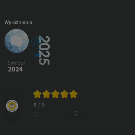
Wyróżnienia
5
/ 5
1146
opinii