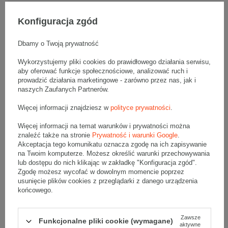
Tektura
3-warstwowa
Konfiguracja zgód
Składanie
Ręczne
Dbamy o Twoją prywatność
Numer FEFCO
F0427
Wykorzystujemy pliki cookies do prawidłowego działania serwisu,
aby oferować funkcje społecznościowe, analizować ruch i
prowadzić działania marketingowe - zarówno przez nas, jak i
naszych Zaufanych Partnerów.
Więcej informacji znajdziesz w
polityce prywatności
.
Opis produktu
Więcej informacji na temat warunków i prywatności można
znaleźć także na stronie
Prywatność i warunki Google
.
Akceptacja tego komunikatu oznacza zgodę na ich zapisywanie
Zestaw 3 palet obustronnie białych kartonów fasonowych z
na Twoim komputerze. Możesz określić warunki przechowywania
tasiemką - 8400 szt.
lub dostępu do nich klikając w zakładkę "Konfiguracja zgód".
Wymiary zewnętrzne: 200x120x80mm (długość x szerokość x
Zgodę możesz wycofać w dowolnym momencie poprzez
wysokość)
Opakowanie wykonane jest z tektury falistej 3-warstwowej, fala B
usunięcie plików cookies z przeglądarki z danego urządzenia
440 g/m2
końcowego.
Wymiary
:
• zewnętrzne:
200x120x80 mm
Zawsze
Funkcjonalne pliki cookie (wymagane)
aktywne
• wewnętrzne:
177x109x74 mm