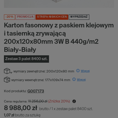
-20%
PROMOCJA
STREFA NISKICH CEN
WYPRZEDAŻ
Karton fasonowy z paskiem klejowym
i tasiemką zrywającą
200x120x80mm 3W B 440g/m2
Biały-Biały
Zestaw 3 palet 8400 szt.
Więcej
wymiary zewnętrzne:
200x120x80 mm
Więcej
wymiary wewnętrzne:
177x109x74 mm
G007173
Kod produktu:
11 256,00 zł
(Zniżka
20
%)
Cena regularna:
8 988,00 zł
brutto
/
1
x
zestaw palet
8400
szt.
1,07 zł
brutto za sztukę