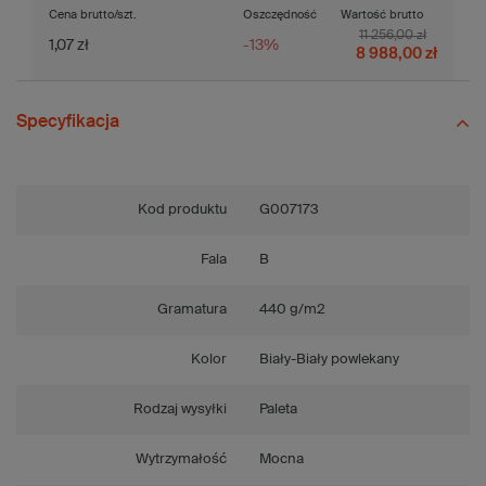
Cena brutto/szt.
Oszczędność
Wartość brutto
11 256,00 zł
1,07 zł
-13%
8 988,00 zł
Specyfikacja
Kod produktu
G007173
Fala
B
Gramatura
440 g/m2
Kolor
Biały-Biały powlekany
Rodzaj wysyłki
Paleta
Wytrzymałość
Mocna