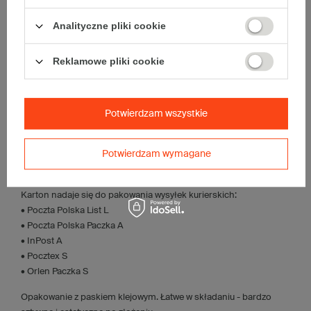
• pojemność:
1 l
Analityczne pliki cookie
Materiał
:
• tektura falista:
3-warstwowa
Reklamowe pliki cookie
• fala:
B
• gramatura:
440 g/m2
• kolor:
Biały-Biały
Potwierdzam wszystkie
Dodatkowe
:
• waga jednostkowa (+/-5%):
71 g
Potwierdzam wymagane
• typ fefco:
F0427
• składanie:
Ręczne
Karton nadaje się do pakowania wysyłek kurierskich:
• Poczta Polska List L
• Poczta Polska Paczka A
• InPost A
• Pocztex S
• Orlen Paczka S
Opakowanie z paskiem klejowym. Łatwe w składaniu - bardzo