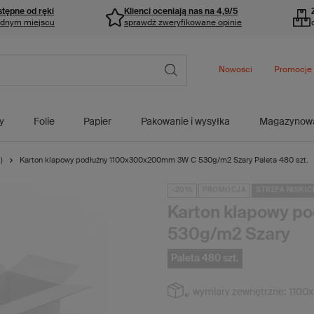
stępne od ręki
Klienci oceniają nas na 4,9/5
ednym miejscu
sprawdź zweryfikowane opinie
Nowości
Promocje
y
Folie
Papier
Pakowanie i wysyłka
Magazynow
)
Karton klapowy podłużny 1100x300x200mm 3W C 530g/m2 Szary Paleta 480 szt.
-20%
PROMOCJA
STREFA NISKIC
Karton klapowy 
530g/m2 Szary
Paleta 480 szt.
wymiary zewnętrzne:
1100