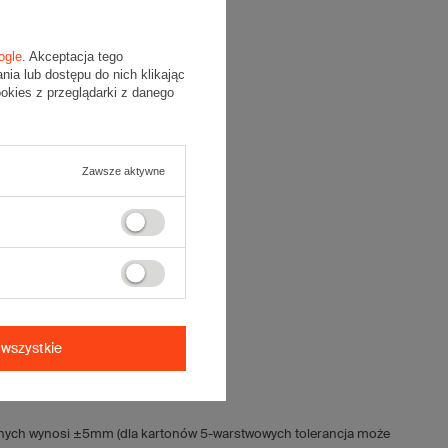
ogle
. Akceptacja tego
a lub dostępu do nich klikając
kies z przeglądarki z danego
Zawsze aktywne
wego.
wszystkie
jnych wynosi ±5mm (dla kartonów 5-warstwowych tolerancja może