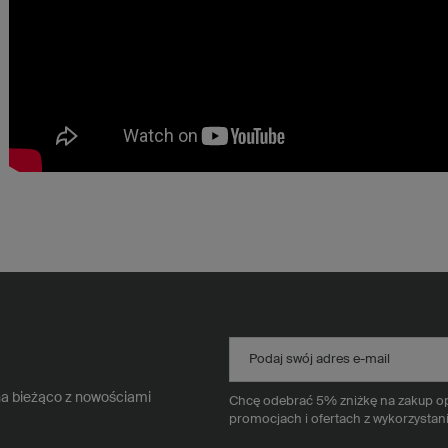
Podaj swój adres e-mail
na bieżąco z nowościami
Chcę odebrać 5% zniżkę na zakup opa
promocjach i ofertach z wykorzystan