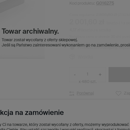
G016275
Kod produktu:
2 500,80 zł
(Zniżk
Cena regularna:
2 001,60 zł
brutto
/
1
x
p
4,17 zł
brutto za sztukę
Towar archiwalny.
Najniższa cena w okresie 30 dni prze
Towar został wycofany z oferty sklepowej.
Jeśli są Państwo zainteresowani wykonaniem go na zamówienie,
prosi
Produkt niedostępny. Będz
Wysyłka
-
+
x 480 szt.
Porównaj
Zap
kcja na zamówienie
ży Ci na towarze, który został wycofany z oferty, możemy wyprodukować
dla Ciebie. Aby ustalić szczegóły i warunki realizacji, skorzystaj z formu