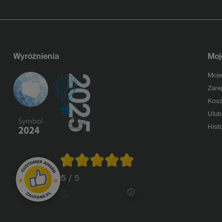
Wyróżnienia
Moj
Moje
Zarej
Kosz
Ulub
Histo
5
/ 5
1146
opinii