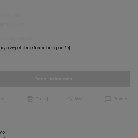
a
20
%)
aleta
480
szt.
d obniżką:
2 500,80 zł
my o wypełnienie formularza poniżej.
ie wkrótce
Dodaj do koszyka
isz
Drukuj
Wyślij
Zapytaj
 go
larza