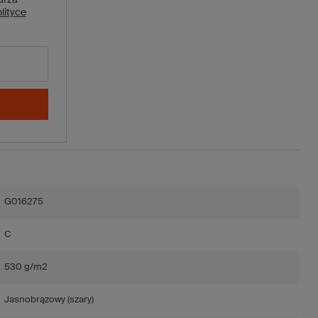
lityce
G016275
C
530 g/m2
Jasnobrązowy (szary)