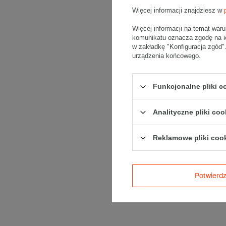
Więcej informacji znajdziesz w
Więcej informacji na temat war
komunikatu oznacza zgodę na i
w zakładkę "Konfiguracja zgód
urządzenia końcowego.
Funkcjonalne pliki 
Analityczne pliki coo
Reklamowe pliki coo
Potwier