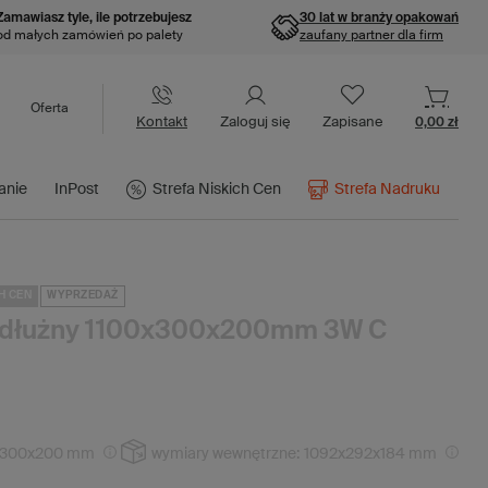
Zamawiasz tyle, ile potrzebujesz
30 lat w branży opakowań
od małych zamówień po palety
zaufany partner dla firm
Oferta
Kontakt
Zaloguj się
Zapisane
0,00 zł
anie
InPost
Strefa Niskich Cen
Strefa Nadruku
H CEN
WYPRZEDAŻ
podłużny 1100x300x200mm 3W C
x300x200 mm
wymiary wewnętrzne:
1092x292x184 mm