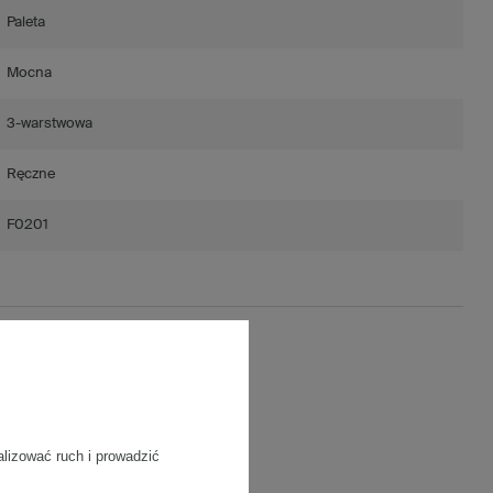
Paleta
Mocna
3-warstwowa
Ręczne
F0201
ość)
/m2
alizować ruch i prowadzić