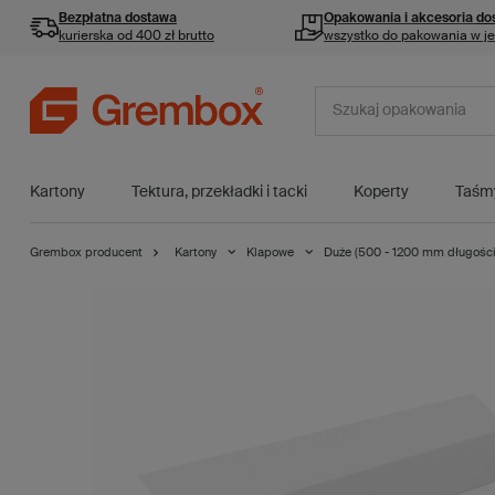
Bezpłatna dostawa
Opakowania i akcesoria
do
kurierska od 400 zł brutto
wszystko do pakowania w j
Kartony
Tektura, przekładki i tacki
Koperty
Taśm
Grembox producent
Kartony
Klapowe
Duże (500 - 1200 mm długości