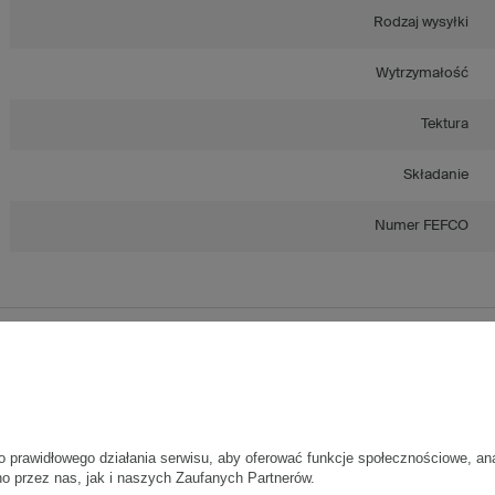
Rodzaj wysyłki
Wytrzymałość
Tektura
Składanie
Numer FEFCO
Paleta szarych kartonów klapowych - 480 szt.
Wymiary zewnętrzne: 1100x300x200mm (długość x szerokość x wysok
Opakowanie wykonane jest z tektury falistej 3-warstwowej, fala C 530 g
Wymiary
:
o prawidłowego działania serwisu, aby oferować funkcje społecznościowe, an
no przez nas, jak i naszych Zaufanych Partnerów.
• zewnętrzne:
1100x300x200 mm