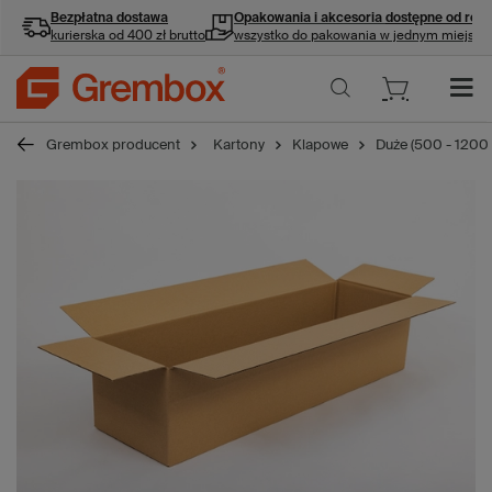
Bezpłatna dostawa
Opakowania i akcesoria
dostępne od ręki
kurierska od 400 zł brutto
wszystko do pakowania w jednym miejscu
Grembox producent
Kartony
Klapowe
Duże (500 - 1200