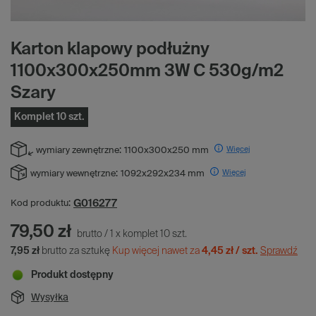
Karton klapowy podłużny
1100x300x250mm 3W C 530g/m2
Szary
Komplet 10 szt.
Więcej
wymiary zewnętrzne:
1100x300x250 mm
Więcej
wymiary wewnętrzne:
1092x292x234 mm
G016277
Kod produktu:
79,50 zł
brutto
/
1
x
komplet
10
szt.
7,95 zł
brutto za sztukę
Kup więcej nawet za
4,45 zł / szt.
Sprawdź
Produkt dostępny
Wysyłka