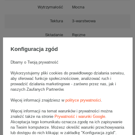
Wytrzymałość
Mocna
Tektura
3-warstwowa
Składanie
Ręczne
Konfiguracja zgód
Numer FEFCO
F0201
Dbamy o Twoją prywatność
Wykorzystujemy pliki cookies do prawidłowego działania serwisu,
aby oferować funkcje społecznościowe, analizować ruch i
Opis produktu
prowadzić działania marketingowe - zarówno przez nas, jak i
naszych Zaufanych Partnerów.
Więcej informacji znajdziesz w
polityce prywatności
.
Komplet szarych kartonów klapowych - 10 szt.
Wymiary zewnętrzne: 1100x300x250mm (długość x szerokość x
Więcej informacji na temat warunków i prywatności można
wysokość)
znaleźć także na stronie
Prywatność i warunki Google
.
Opakowanie wykonane jest z tektury falistej 3-warstwowej, fala C
530 g/m2
Akceptacja tego komunikatu oznacza zgodę na ich zapisywanie
na Twoim komputerze. Możesz określić warunki przechowywania
Wymiary
:
lub dostępu do nich klikając w zakładkę "Konfiguracja zgód".