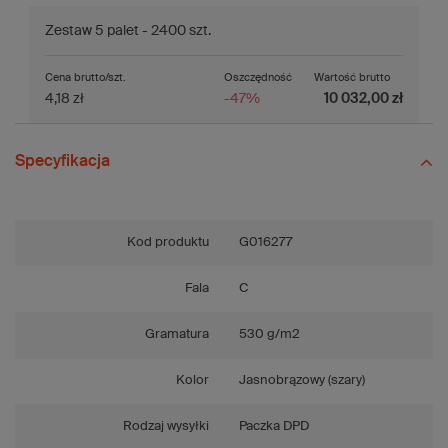
Zestaw 5 palet - 2400 szt.
Cena brutto/szt.
Oszczędność
Wartość brutto
4,18 zł
-47%
10 032,00 zł
Specyfikacja
Kod produktu
G016277
Fala
C
Gramatura
530 g/m2
Kolor
Jasnobrązowy (szary)
Rodzaj wysyłki
Paczka DPD