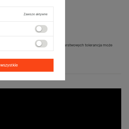
Zawsze aktywne
jnych wynosi ±5mm (dla kartonów 5-warstwowych tolerancja może
wszystkie