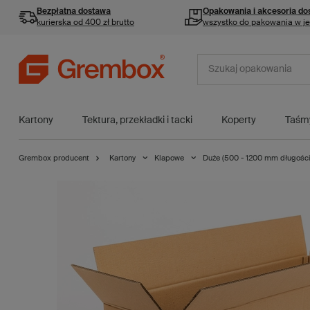
Bezpłatna dostawa
Opakowania i akcesoria
do
kurierska od 400 zł brutto
wszystko do pakowania w j
Kartony
Tektura, przekładki i tacki
Koperty
Taśm
Grembox producent
Kartony
Klapowe
Duże (500 - 1200 mm długości