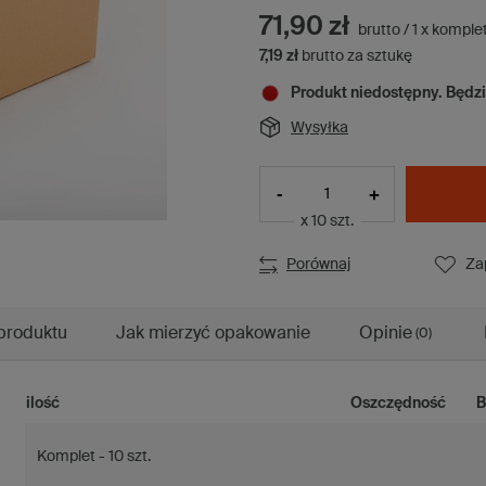
71,90 zł
brutto
/
1
x
komple
7,19 zł
brutto za sztukę
Produkt niedostępny. Będz
Wysyłka
-
+
x 10 szt.
Porównaj
Za
produktu
Jak mierzyć opakowanie
Opinie
(0)
ilość
Oszczędność
B
Komplet - 10 szt.