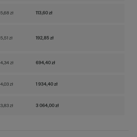
5,68 zł
113,60 zł
5,51 zł
192,85 zł
4,34 zł
694,40 zł
4,03 zł
1 934,40 zł
3,83 zł
3 064,00 zł