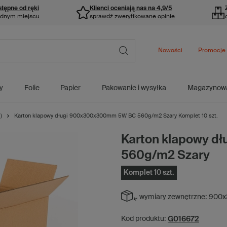
stępne od ręki
Klienci oceniają nas na 4,9/5
ednym miejscu
sprawdź zweryfikowane opinie
Nowości
Promocje
y
Folie
Papier
Pakowanie i wysyłka
Magazynow
)
Karton klapowy długi 900x300x300mm 5W BC 560g/m2 Szary Komplet 10 szt.
Karton klapowy 
560g/m2 Szary
Komplet 10 szt.
wymiary zewnętrzne:
900x
G016672
Kod produktu: