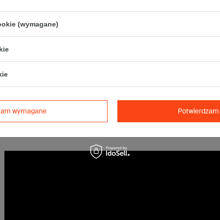
• typ fefco:
F0201
Karton nadaje się do pakowania wysyłek kurierskich:
cookie (wymagane)
• Poczta Polska Paczka B
kie
Maksymalna waga paczki -
31,5kg
Maksymalna ilość w jednej przesyłce -
1 x komplet
(10 szt.)
kie
Tolerancja wymiarów wynikająca z parametrów pracy maszyn produkcy
być większa ze względu na grubość tektury).
dzam wymagane
Potwierdzam 