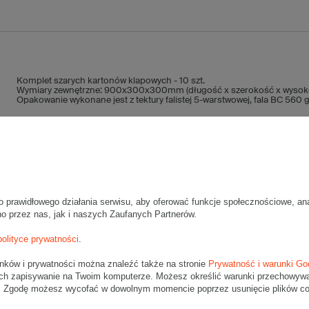
Komplet szarych kartonów klapowych - 10 szt.
Wymiary zewnętrzne: 900x300x300mm (długość x szerokość x wysok
Opakowanie wykonane jest z tektury falistej 5-warstwowej, fala BC 560
Wymiary
:
• zewnętrzne:
900x300x300 mm
• wewnętrzne:
887x287x274 mm
• pojemność:
69 l
Materiał
:
o prawidłowego działania serwisu, aby oferować funkcje społecznościowe, an
• tektura falista:
5-warstwowa
no przez nas, jak i naszych Zaufanych Partnerów.
• fala:
BC
polityce prywatności
.
• gramatura:
560 g/m2
• kolor:
Szary
unków i prywatności można znaleźć także na stronie
Prywatność i warunki Go
ch zapisywanie na Twoim komputerze. Możesz określić warunki przechowywani
Dodatkowe
:
". Zgodę możesz wycofać w dowolnym momencie poprzez usunięcie plików coo
• waga jednostkowa (+/-5%):
775 g