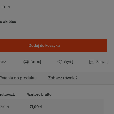
t
10
szt.
ie wkrótce
Dodaj do koszyka
pisz
Drukuj
Wyślij
Zapytaj
Pytania do produktu
Zobacz również
rutto/szt.
Wartość brutto
7,19 zł
71,90 zł