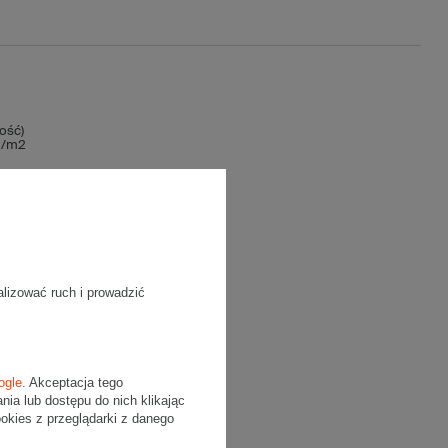
ość)
 g/m2
alizować ruch i prowadzić
ogle
. Akceptacja tego
a lub dostępu do nich klikając
kies z przeglądarki z danego