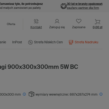
Zamawiasz tyle, ile potrzebujesz
30 lat w branży opakowań
od małych zamówień po palety
zaufany partner dla firm
Oferta
Kontakt
Zaloguj się
Zapisane
0,00 zł
anie
InPost
Strefa Niskich Cen
Strefa Nadruku
długi 900x300x300mm 5W BC
300x300 mm
wymiary wewnętrzne:
887x287x274 mm