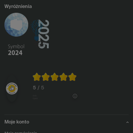
Wyróżnienia
5
/ 5
1146
opinii
Moje konto