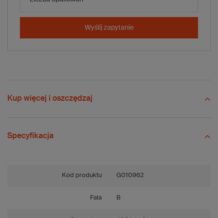
-
+
Dodaj do koszyka
Wyślij zapytanie
x 1020 szt.
Porównaj
Zapisz
Wyślij
Zadaj pytanie
Kup więcej i oszczędzaj
Specyfikacja
Kod produktu
G010962
Fala
B