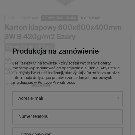
-20%
PROMOCJA
STREFA NISKICH CEN
WYPRZEDAŻ
Karton klapowy 600x600x400mm
3W B 420g/m2 Szary
Zestaw 3 palet 1020 szt.
Produkcja na zamówienie
Więcej
wymiary zewnętrzne:
600x600x400 mm
Jeśli zależy Ci na towarze, który został wycofany z oferty,
możemy wyprodukować go specjalnie dla Ciebie. Aby ustalić
Więcej
wymiary wewnętrzne:
594x594x388 mm
szczegóły i warunki realizacji, skorzystaj z formularza poniżej.
Informacje dotyczące przetwarzania danych osobowych
znajdują się w
Polityce Prywatności
.
G010962
Kod produktu:
6 783,00 zł
(Zniżka
20
%)
Cena regularna:
Adres e-mail
5 426,40 zł
brutto
/
1
x
zestaw palet
1020
szt.
5,32 zł
brutto za sztukę
Numer telefonu
Produkt niedostępny. Będzie wkrótce
Wysyłka
Liczba opakowań