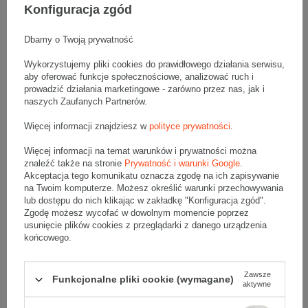
Konfiguracja zgód
Zestaw 3 palet szarych kartonów klapowych - 1020 szt.
Wymiary zewnętrzne: 600x600x400mm (długość x szerokość x
wysokość)
Opakowanie wykonane jest z tektury falistej 3-warstwowej, fala B
Dbamy o Twoją prywatność
420 g/m2
Wykorzystujemy pliki cookies do prawidłowego działania serwisu,
Wymiary
:
aby oferować funkcje społecznościowe, analizować ruch i
• zewnętrzne:
600x600x400 mm
prowadzić działania marketingowe - zarówno przez nas, jak i
naszych Zaufanych Partnerów.
• wewnętrzne:
594x594x388 mm
• pojemność:
136 l
Więcej informacji znajdziesz w
polityce prywatności
.
Materiał
:
Więcej informacji na temat warunków i prywatności można
• tektura falista:
3-warstwowa
znaleźć także na stronie
Prywatność i warunki Google
.
• fala:
B
Akceptacja tego komunikatu oznacza zgodę na ich zapisywanie
• gramatura:
420 g/m2
na Twoim komputerze. Możesz określić warunki przechowywania
lub dostępu do nich klikając w zakładkę "Konfiguracja zgód".
• kolor:
Szary
Zgodę możesz wycofać w dowolnym momencie poprzez
usunięcie plików cookies z przeglądarki z danego urządzenia
Dodatkowe
:
końcowego.
• waga jednostkowa (+/-5%):
998 g
• typ fefco:
F0201
Zawsze
Funkcjonalne pliki cookie (wymagane)
Karton nadaje się do pakowania wysyłek kurierskich:
aktywne
• Poczta Polska Paczka B