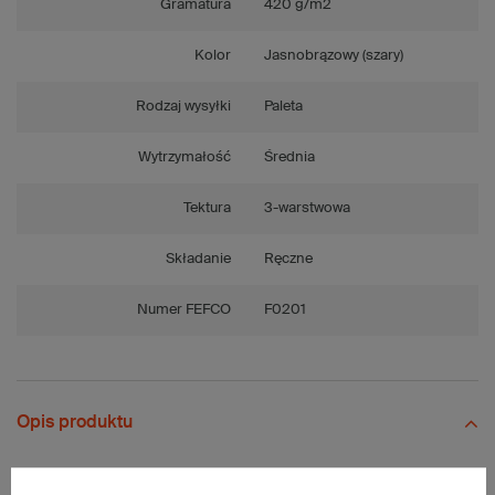
Gramatura
420 g/m2
Kolor
Jasnobrązowy (szary)
Rodzaj wysyłki
Paleta
Wytrzymałość
Średnia
Tektura
3-warstwowa
Składanie
Ręczne
Numer FEFCO
F0201
Opis produktu