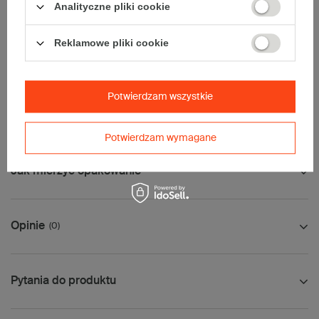
Analityczne pliki cookie
• Pocztex XL
Uwaga
- w zakładce Dostawa i płatności, proszę wybrać kuriera
Reklamowe pliki cookie
paletowego.
Palet nie wysyłamy serwisem DPD.
Wymiary palety:
124x104cm
W celu indywidualnej wyceny transportu skontaktuj się z naszym
Potwierdzam wszystkie
biurem obsługi klienta
Potwierdzam wymagane
Jak mierzyć opakowanie
Opinie
(0)
Pytania do produktu