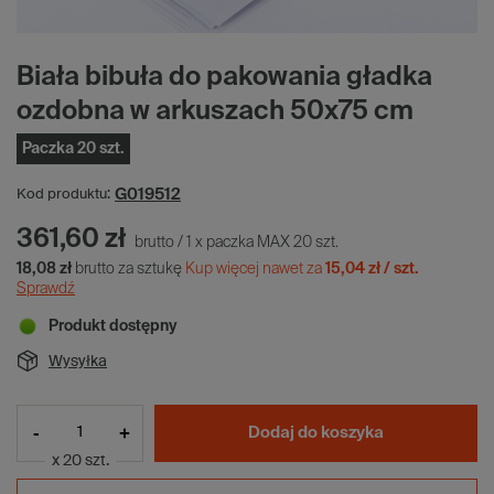
Biała bibuła do pakowania gładka
ozdobna w arkuszach 50x75 cm
Paczka 20 szt.
G019512
Kod produktu:
361,60 zł
brutto
/
1
x
paczka MAX
20
szt.
18,08 zł
brutto za sztukę
Kup więcej nawet za
15,04 zł / szt.
Sprawdź
Produkt dostępny
Wysyłka
-
+
Dodaj do koszyka
x 20 szt.