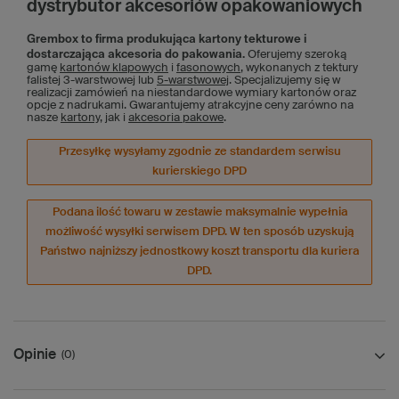
dystrybutor akcesoriów opakowaniowych
Grembox to firma produkująca kartony tekturowe i
dostarczająca akcesoria do pakowania.
Oferujemy szeroką
gamę
kartonów klapowych
i
fasonowych
, wykonanych z tektury
falistej 3-warstwowej lub
5-warstwowej
. Specjalizujemy się w
realizacji zamówień na niestandardowe wymiary kartonów oraz
opcje z nadrukami. Gwarantujemy atrakcyjne ceny zarówno na
nasze
kartony
, jak i
akcesoria pakowe
.
Przesyłkę wysyłamy zgodnie ze standardem serwisu
kurierskiego DPD
Podana ilość towaru w zestawie maksymalnie wypełnia
możliwość wysyłki serwisem DPD. W ten sposób uzyskują
Państwo najniższy jednostkowy koszt transportu dla kuriera
DPD.
Opinie
(0)