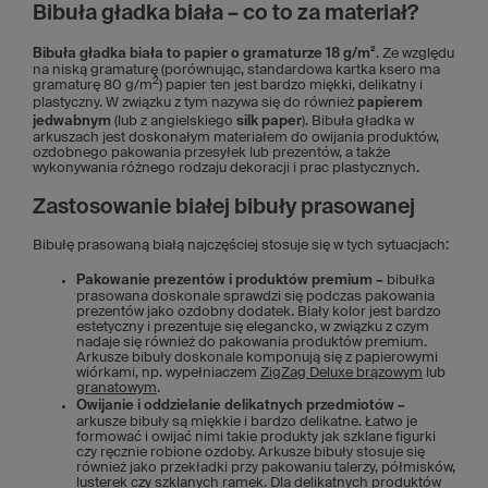
Bibuła gładka biała – co to za materiał?
Bibuła gładka biała to papier o gramaturze 18 g/m²
. Ze względu
na niską gramaturę (porównując, standardowa kartka ksero ma
2
gramaturę 80 g/m
) papier ten jest bardzo miękki, delikatny i
plastyczny. W związku z tym nazywa się do również
papierem
jedwabnym
(lub z angielskiego
silk paper
). Bibuła gładka w
arkuszach jest doskonałym materiałem do owijania produktów,
ozdobnego pakowania przesyłek lub prezentów, a także
wykonywania różnego rodzaju dekoracji i prac plastycznych.
Zastosowanie białej bibuły prasowanej
Bibułę prasowaną białą najczęściej stosuje się w tych sytuacjach:
Pakowanie prezentów i produktów premium –
bibułka
prasowana doskonale sprawdzi się podczas pakowania
prezentów jako ozdobny dodatek. Biały kolor jest bardzo
estetyczny i prezentuje się elegancko, w związku z czym
nadaje się również do pakowania produktów premium.
Arkusze bibuły doskonale komponują się z papierowymi
wiórkami, np. wypełniaczem
ZigZag Deluxe brązowym
lub
granatowym
.
Owijanie i oddzielanie delikatnych przedmiotów –
arkusze bibuły są miękkie i bardzo delikatne. Łatwo je
formować i owijać nimi takie produkty jak szklane figurki
czy ręcznie robione ozdoby. Arkusze bibuły stosuje się
również jako przekładki przy pakowaniu talerzy, półmisków,
lusterek czy szklanych ramek. Dla delikatnych produktów