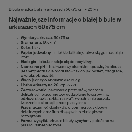
Bibuła gładka biała w arkuszach 50x75 cm – 20 kg
Najważniejsze informacje o białej bibule w
arkuszach 50x75 cm
Wymiary arkusza
: 50x75 cm
Gramatura
: 18 g/m²
Kolor
: biały
Papier jedwabny -
miękki, delikatny, łatwo się go modeluje
i tnie
Ekologia -
bibuła nadaje się do recyklingu
Neutralne pH –
bezkwasowy charakter sprawia, że bibuła
jest bezpieczna dla produktów takich jak odzież, fotografie,
wydruki, obrazy, itd.
Waga jednego arkusza
: około 7 g
Liczba arkuszy na 20 kg
: ~2720
Zastosowanie
: pakowanie prezentów, ochrona
delikatnych przedmiotów, oddzielanie towarów (np.
odzieży, obuwia, szkła, naczyń), wypełnianie paczek,
tworzenie dekoracji, prace plastyczne
Przeznaczenie
: idealny dla e-commerce, sklepów
detalicznych oraz firm dbających o ekologiczne
rozwiązania.
Forma wysyłki
: arkusze bibuły wysyłamy położone na
płasko i zabezpieczone