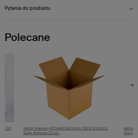
Pytania do produktu
Polecane
op. 100
Karton klapowy 400x400x400mm 3W B 320g/m2
Karton 
Szary Komplet 20 szt.
Szary Ko