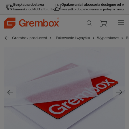
Bezpłatna dostawa
Opakowania i akcesoria
dostępne od ręki
kurierska od 400 zł brutto
wszystko do pakowania w jednym miejscu
Grembox producent
Pakowanie i wysyłka
Wypełniacze
B