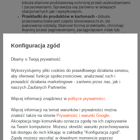
bibuła stanowi podstawową ochronę przed uszkodzeniami
i zarysowaniami. Sprawdza się zarówno w sklepach
stacjonarnych jak i wysyłkowych.
Przekładki do produktów w kartonach -
bibuła
prasowana biała jest często stosowana m.in. do
pakowania odzieży. Stanowi formę przekładki, chroniąc
tkaniny przed zagnieceniami, zaciągnięciem nitek lub
zabrudzeniami. Jest szczególnie polecana do pakowania
odzieży premium, takiej jak koszule, garnitury czy sukienki.
Odzież ładnie owinięta bibułą, po otwarciu pudełka
Konfiguracja zgód
prezentuje się elegancko, dzięki czemu klienci mają
większą satysfakcję z zakupionych produktów.
Prace plastyczne i dekoracje –
arkusze bibułki to również
Dbamy o Twoją prywatność
świetny materiał do działań kreatywnych. Wykorzystuje się
ją do tworzenia różnorodnych dekoracji: kwiatów, girland,
Wykorzystujemy pliki cookies do prawidłowego działania serwisu,
wycinanek, itp. Jej delikatna faktura i łatwość formowania
sprawiają, że jest popularnym wyborem wśród osób
aby oferować funkcje społecznościowe, analizować ruch i
zajmujących się rękodziełem, a także w szkołach i
prowadzić działania marketingowe - zarówno przez nas, jak i
przedszkolach podczas zajęć plastycznych.
naszych Zaufanych Partnerów.
Zalety białej bibuły w arkuszach
Więcej informacji znajdziesz w
polityce prywatności
.
Najważniejsze zalety białej bibuły w arkuszach to:
Więcej informacji na temat warunków i prywatności można
znaleźć także na stronie
Prywatność i warunki Google
.
Ekologiczność -
produkt nadaje się do recyklingu i jest
biodegradowalny.
Akceptacja tego komunikatu oznacza zgodę na ich zapisywanie
Uniwersalność -
odpowiednia do różnorodnych
na Twoim komputerze. Możesz określić warunki przechowywania
zastosowań – od pakowania paczek po tworzenie
lub dostępu do nich klikając w zakładkę "Konfiguracja zgód".
dekoracji.
Zgodę możesz wycofać w dowolnym momencie poprzez
Lekkość -
pojedynczy arkusz waży zaledwie 7 g, dzięki