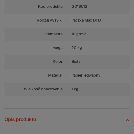
Kod produktu
G019512
Rodzaj wysyłki
Paczka Max DPD
Gramatura
18 g/m2
waga
20 kg
Kolor
Biały
Materiał
Papier jedwabny
Wielkość opakowania
1 kg
Opis produktu