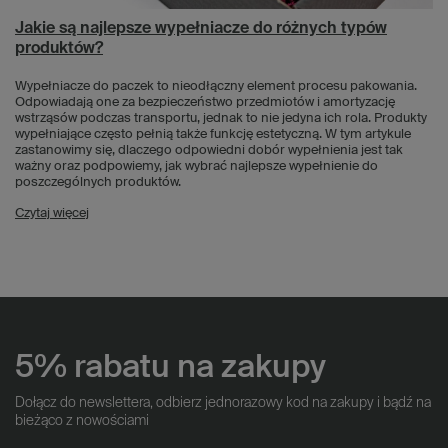
Jakie są najlepsze wypełniacze do różnych typów
produktów?
Wypełniacze do paczek to nieodłączny element procesu pakowania.
Odpowiadają one za bezpieczeństwo przedmiotów i amortyzację
wstrząsów podczas transportu, jednak to nie jedyna ich rola. Produkty
wypełniające często pełnią także funkcję estetyczną. W tym artykule
zastanowimy się, dlaczego odpowiedni dobór wypełnienia jest tak
ważny oraz podpowiemy, jak wybrać najlepsze wypełnienie do
poszczególnych produktów.
Czytaj więcej
5% rabatu na zakupy
Dołącz do newslettera, odbierz jednorazowy kod na zakupy i bądź na
bieżąco z nowościami