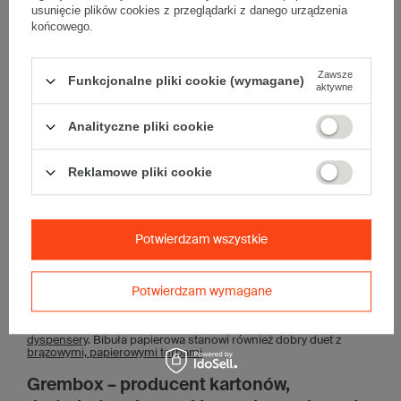
usunięcie plików cookies z przeglądarki z danego urządzenia
czemu nie ma znaczącego wpływu na końcową wagę
przesyłki.
końcowego.
Łatwość użycia
– bibułę łatwo się modeluje.
Czy biała bibuła ozdobna jest
Zawsze
Funkcjonalne pliki cookie (wymagane)
aktywne
ekologiczna?
Analityczne pliki cookie
Tak, biała bibuła ozdobna wykonana jest z papieru i w pełni
nadaje się do recyklingu. Jest również biodegradowalna
.
Stosowanie bibuły zamiast wyrobów z tworzyw sztucznych jest
zatem opcją przyjazną dla środowiska.
Reklamowe pliki cookie
Co warto kupić w sklepie Grembox wraz z
białą bibułą do pakowania paczek?
Potwierdzam wszystkie
Biała bibuła gładka świetnie nadaje się do pakowania prezentów,
w związku z czym polecamy ją do zakupów wraz z
kartonami
świątecznymi
,
kolorowymi pudełkami klapowymi
, a także
czarnymi, eleganckimi kartonami fasonowymi
. Wraz bibułą warto
Potwierdzam wymagane
również kupić nasze wypełniacze, np.
skropak 200 l
lub
papierowe, różowe wiórki Zig Zag Delux
. Przy pakowaniu
przesyłek przydadzą się również
taśmy pakowe
, a także
dyspensery
. Bibuła papierowa stanowi również dobry duet z
brązowymi, papierowymi torbami
.
Grembox – producent kartonów,