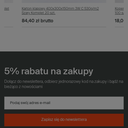
omplet
Karton klapowy 400x300x150mm 3W C 530g/m2
Koperta
Szary Komplet 20 szt.
100 szt.
84,40 zł
brutto
18,00 
5% rabatu na zakupy
Dołącz do newslettera, odbierz jednorazowy kod na zakupy i bądź na
bieżąco z nowościami
Podaj swój adres e-mail
Zapisz się do newslettera