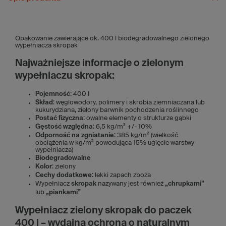
Opakowanie zawierające ok. 400 l biodegradowalnego zielonego
wypełniacza skropak
Najważniejsze informacje o zielonym
wypełniaczu skropak:
Pojemność
: 400 l
Skład
: węglowodory, polimery i skrobia ziemniaczana lub
kukurydziana, zielony barwnik pochodzenia roślinnego
Postać fizyczna
: owalne elementy o strukturze gąbki
Gęstość względna
: 6,5 kg/m³ +/- 10%
Odporność na zgniatanie
: 385 kg/m² (wielkość
obciążenia w kg/m² powodująca 15% ugięcie warstwy
wypełniacza)
Biodegradowalne
Kolor
: zielony
Cechy dodatkowe
: lekki zapach zboża
Wypełniacz
skropak
nazywany jest również
„chrupkami”
lub
„piankami”
Wypełniacz zielony skropak do paczek
400 l – wydajna ochrona o naturalnym