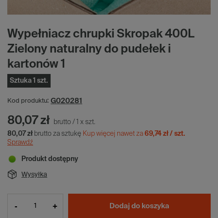
Wypełniacz chrupki Skropak 400L
Zielony naturalny do pudełek i
kartonów 1
Sztuka 1 szt.
G020281
Kod produktu:
80,07 zł
brutto
/
1
x
szt.
80,07 zł
brutto za sztukę
Kup więcej nawet za
69,74 zł / szt.
Sprawdź
Produkt dostępny
Wysyłka
-
+
Dodaj do koszyka