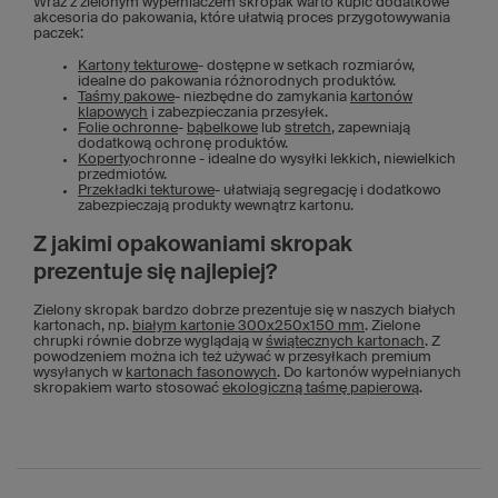
Wraz z zielonym wypełniaczem skropak warto kupić dodatkowe
akcesoria do pakowania, które ułatwią proces przygotowywania
paczek:
Kartony tekturowe
- dostępne w setkach rozmiarów,
idealne do pakowania różnorodnych produktów.
Taśmy pakowe
- niezbędne do zamykania
kartonów
klapowych
i zabezpieczania przesyłek.
Folie ochronne
-
bąbelkowe
lub
stretch
, zapewniają
dodatkową ochronę produktów.
Koperty
ochronne - idealne do wysyłki lekkich, niewielkich
przedmiotów.
Przekładki tekturowe
- ułatwiają segregację i dodatkowo
zabezpieczają produkty wewnątrz kartonu.
Z jakimi opakowaniami skropak
prezentuje się najlepiej?
Zielony skropak bardzo dobrze prezentuje się w naszych białych
kartonach, np.
białym kartonie 300x250x150 mm
. Zielone
chrupki równie dobrze wyglądają w
świątecznych kartonach
. Z
powodzeniem można ich też używać w przesyłkach premium
wysyłanych w
kartonach fasonowych
. Do kartonów wypełnianych
skropakiem warto stosować
ekologiczną taśmę papierową
.