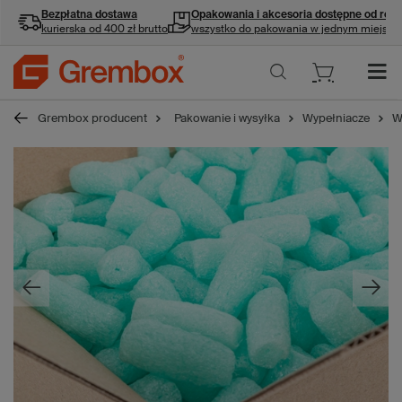
Bezpłatna dostawa
Opakowania i akcesoria
dostępne od ręki
kurierska od 400 zł brutto
wszystko do pakowania w jednym miejscu
Grembox producent
Pakowanie i wysyłka
Wypełniacze
W