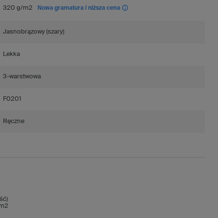
320 g/m2
Nowa gramatura i niższa cena
Jasnobrązowy (szary)
Lekka
3-warstwowa
F0201
Ręczne
ść)
/m2