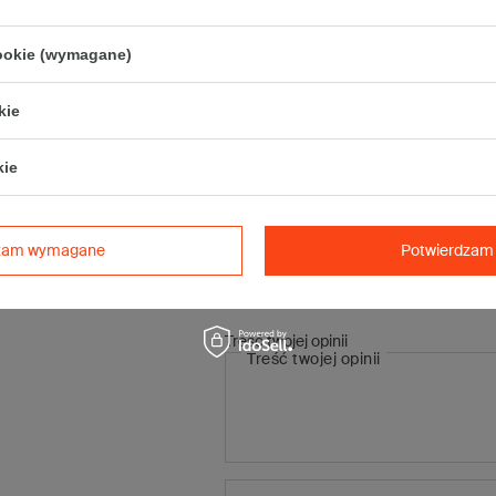
Maksymalna waga paczki -
31,5kg
Maksymalna ilość w jednej przesyłce -
7 x komplet
(140 szt.)
cookie (wymagane)
kie
kie
Napisz swo
dzam wymagane
Potwierdzam 
Twoja o
Treść twojej opinii
Treść twojej opinii