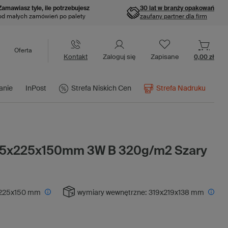
Zamawiasz tyle, ile potrzebujesz
30 lat w branży opakowań
od małych zamówień po palety
zaufany partner dla firm
Oferta
Kontakt
Zaloguj się
Zapisane
0,00 zł
anie
InPost
Strefa Niskich Cen
Strefa Nadruku
325x225x150mm 3W B 320g/m2 Szary
225x150 mm
wymiary wewnętrzne:
319x219x138 mm