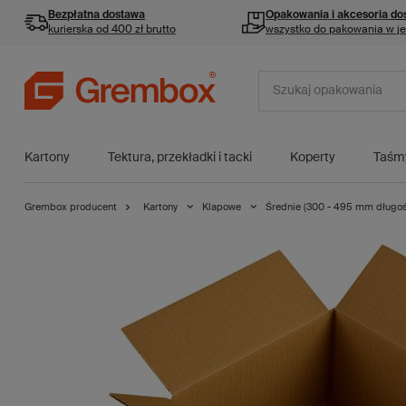
Bezpłatna dostawa
Opakowania i akcesoria
do
kurierska od 400 zł brutto
wszystko do pakowania w j
Kartony
Tektura, przekładki i tacki
Koperty
Taśm
Grembox producent
Kartony
Klapowe
Średnie (300 - 495 mm długoś