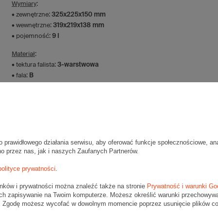
Wymiary
:
• zewnętrzne:
325x225x150 mm
• wewnętrzne:
319x219x138 mm
• pojemność:
9 l
Materiał
:
• tektura falista:
3-warstwowa
• fala:
B
• gramatura:
320 g/m2
• kolor:
Szary
Dodatkowe
:
• waga jednostkowa (+/-5%):
129 g
• typ fefco:
F0201
o prawidłowego działania serwisu, aby oferować funkcje społecznościowe, an
no przez nas, jak i naszych Zaufanych Partnerów.
Karton nadaje się do pakowania wysyłek kurierskich:
• Poczta Polska List L
polityce prywatności
.
• Poczta Polska Paczka A
unków i prywatności można znaleźć także na stronie
Prywatność i warunki Go
• InPost B
ch zapisywanie na Twoim komputerze. Możesz określić warunki przechowywani
• Pocztex M
". Zgodę możesz wycofać w dowolnym momencie poprzez usunięcie plików coo
• Orlen Paczka M