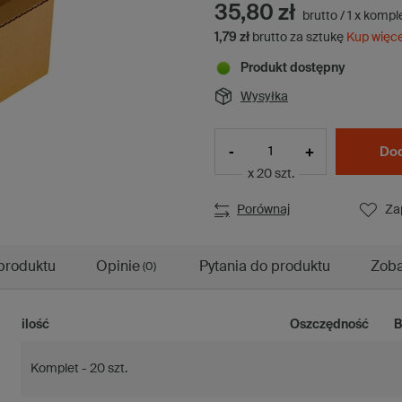
35,80 zł
brutto
/
1
x
kompl
1,79 zł
brutto za sztukę
Kup więc
Produkt dostępny
Wysyłka
-
+
Dod
x 20 szt.
Porównaj
Za
produktu
Opinie
Pytania do produktu
Zoba
(0)
ilość
Oszczędność
B
Komplet - 20 szt.