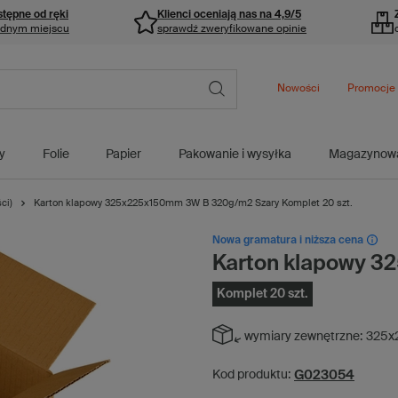
stępne od ręki
Klienci oceniają nas na 4,9/5
ednym miejscu
sprawdź zweryfikowane opinie
Nowości
Promocje
y
Folie
Papier
Pakowanie i wysyłka
Magazynow
ci)
Karton klapowy 325x225x150mm 3W B 320g/m2 Szary Komplet 20 szt.
Nowa gramatura i niższa cena
Karton klapowy 
Komplet 20 szt.
wymiary zewnętrzne:
325x
G023054
Kod produktu: