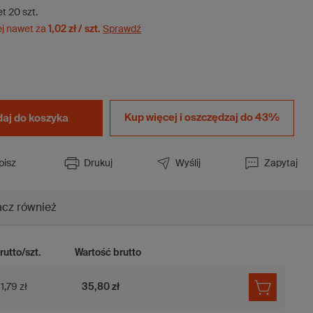
et
20
szt.
ej nawet za
1,02 zł / szt.
Sprawdź
Kup więcej i
oszczędzaj do 43%
aj do koszyka
pisz
Drukuj
Wyślij
Zapytaj
cz również
rutto/szt.
Wartość brutto
1,79 zł
35,80 zł