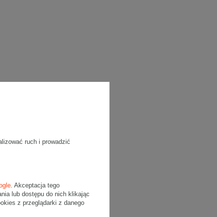
alizować ruch i prowadzić
ogle
. Akceptacja tego
a lub dostępu do nich klikając
kies z przeglądarki z danego