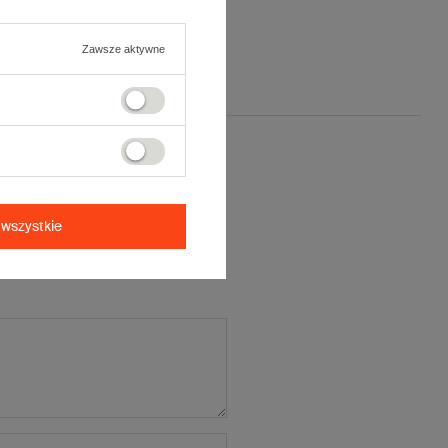
Zawsze aktywne
ją opinię
wszystkie
cena:
5/5