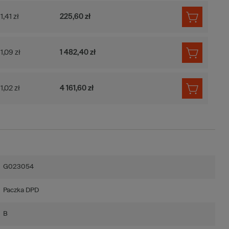
1,41 zł
225,60 zł
1,09 zł
1 482,40 zł
1,02 zł
4 161,60 zł
G023054
Paczka DPD
B