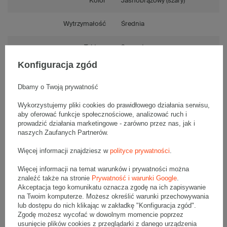
Kolor
Jasnobrązowy (szary)
Wytrzymałość
Średnia
Tektura
3-warstwowa
Konfiguracja zgód
Numer FEFCO
F0201
Dbamy o Twoją prywatność
Składanie
Ręczne
Wykorzystujemy pliki cookies do prawidłowego działania serwisu,
aby oferować funkcje społecznościowe, analizować ruch i
prowadzić działania marketingowe - zarówno przez nas, jak i
naszych Zaufanych Partnerów.
Opis produktu
Więcej informacji znajdziesz w
polityce prywatności
.
Więcej informacji na temat warunków i prywatności można
znaleźć także na stronie
Prywatność i warunki Google
.
Komplet szarych kartonów klapowych - 20 szt.
Akceptacja tego komunikatu oznacza zgodę na ich zapisywanie
Wymiary zewnętrzne: 400x200x400mm (długość x szerokość x
na Twoim komputerze. Możesz określić warunki przechowywania
wysokość)
lub dostępu do nich klikając w zakładkę "Konfiguracja zgód".
Opakowanie wykonane jest z tektury falistej 3-warstwowej, fala B
Zgodę możesz wycofać w dowolnym momencie poprzez
380 g/m2
usunięcie plików cookies z przeglądarki z danego urządzenia