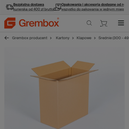
Bezpłatna dostawa
Opakowania i akcesoria
dostępne od ręki
kurierska od 400 zł brutto
wszystko do pakowania w jednym miejscu
Grembox producent
Kartony
Klapowe
Średnie (300 - 4