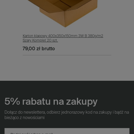
Karton klapowy 400x350x150mm 3W B 380g/m2
Szary Komplet 20 szt.
79,00 zł
brutto
5% rabatu na zakupy
Dołącz do newslettera, odbierz jednorazowy kod na zakupy i bądź na
bieżąco z nowościami