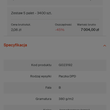
Zestaw 5 palet - 3400 szt.
Cena brutto/szt.
Oszczędność
Wartość brutto
2,06 zł
-45%
7 004,00 zł
Specyfikacja
Kod produktu
G023192
Rodzaj wysyłki
Paczka DPD
Fala
B
Gramatura
380 g/m2