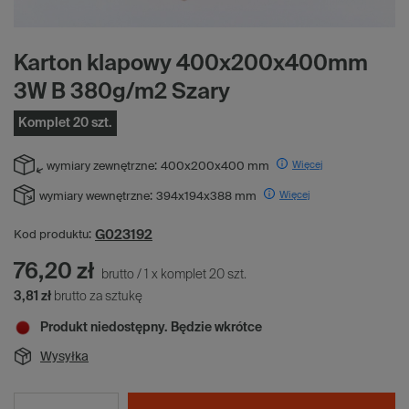
Karton klapowy 400x200x400mm
3W B 380g/m2 Szary
Komplet 20 szt.
Więcej
wymiary zewnętrzne:
400x200x400 mm
Więcej
wymiary wewnętrzne:
394x194x388 mm
G023192
Kod produktu:
76,20 zł
brutto
/
1
x
komplet
20
szt.
3,81 zł
brutto za sztukę
Produkt niedostępny. Będzie wkrótce
Wysyłka