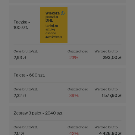
Większa
paczka
DHL
Paczka -
taniej za
100 szt.
sztukę
osobne
zamówienie
Cena brutto/szt.
Oszczędność
Wartość brutto
2,93 zł
-23%
293,00 zł
Paleta - 680 szt.
Cena brutto/szt.
Oszczędność
Wartość brutto
2,32 zł
-39%
1 577,60 zł
Zestaw 3 palet - 2040 szt.
Cena brutto/szt.
Oszczędność
Wartość brutto
2,17 zł
-43%
4 426,80 zł