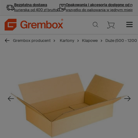
Bezpłatna dostawa
Opakowania i akcesoria
dostępne od ręki
kurierska od 400 zł brutto
wszystko do pakowania w jednym miejscu
Grembox producent
Kartony
Klapowe
Duże (500 - 1200