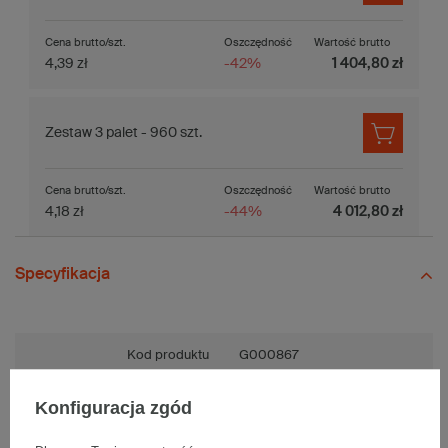
Cena brutto/szt.
Oszczędność
Wartość brutto
4,39 zł
-42%
1 404,80 zł
Zestaw 3 palet - 960 szt.
Cena brutto/szt.
Oszczędność
Wartość brutto
4,18 zł
-44%
4 012,80 zł
Specyfikacja
Kod produktu
G000867
Rodzaj wysyłki
Paczka Max DPD
Konfiguracja zgód
Fala
BC