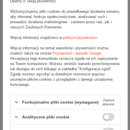
Dbamy o Twoją prywatność
Wykorzystujemy pliki cookies do prawidłowego działania serwisu,
Gramatura
590 g/m2
aby oferować funkcje społecznościowe, analizować ruch i
prowadzić działania marketingowe - zarówno przez nas, jak i
Kolor
Jasnobrązowy (szary)
naszych Zaufanych Partnerów.
Więcej informacji znajdziesz w
polityce prywatności
.
Wytrzymałość
Średnia
Więcej informacji na temat warunków i prywatności można
znaleźć także na stronie
Prywatność i warunki Google
.
Tektura
5-warstwowa
Akceptacja tego komunikatu oznacza zgodę na ich zapisywanie
na Twoim komputerze. Możesz określić warunki przechowywania
Numer FEFCO
F0201
lub dostępu do nich klikając w zakładkę "Konfiguracja zgód".
Zgodę możesz wycofać w dowolnym momencie poprzez
usunięcie plików cookies z przeglądarki z danego urządzenia
Składanie
Ręczne
końcowego.
Zawsze
Funkcjonalne pliki cookie (wymagane)
aktywne
Opis produktu
Analityczne pliki cookie