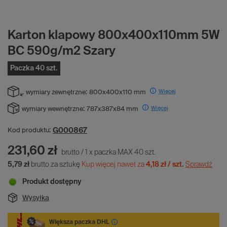
Karton klapowy 800x400x110mm 5W
BC 590g/m2 Szary
Paczka 40 szt.
Więcej
wymiary zewnętrzne:
800x400x110 mm
Więcej
wymiary wewnętrzne:
787x387x84 mm
G000867
Kod produktu:
231,60 zł
brutto
/
1
x
paczka MAX
40
szt.
5,79 zł
brutto za sztukę
Kup więcej nawet za
4,18 zł / szt.
Sprawdź
Produkt dostępny
Wysyłka
Większa paczka DHL