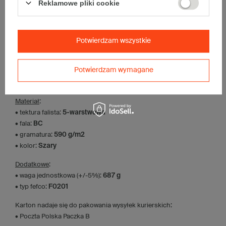
Reklamowe pliki cookie
Paczka szarych kartonów klapowych - 40 szt.
Wymiary zewnętrzne: 800x400x110mm (długość x szerokość x
wysokość)
Opakowanie wykonane jest z tektury falistej 5-warstwowej, fala BC
590 g/m2
Potwierdzam wszystkie
Wymiary
:
• zewnętrzne:
800x400x110 mm
Potwierdzam wymagane
• wewnętrzne:
787x387x84 mm
• pojemność:
25 l
Materiał
:
• tektura falista:
5-warstwowa
• fala:
BC
• gramatura:
590 g/m2
• kolor:
Szary
Dodatkowe
:
• waga jednostkowa (+/-5%):
687 g
• typ fefco:
F0201
Karton nadaje się do pakowania wysyłek kurierskich:
• Poczta Polska Paczka B