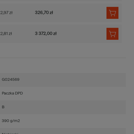
2,97 zł
326,70 zł
2,81 zł
3 372,00 zł
G024569
Paczka DPD
B
390 g/m2