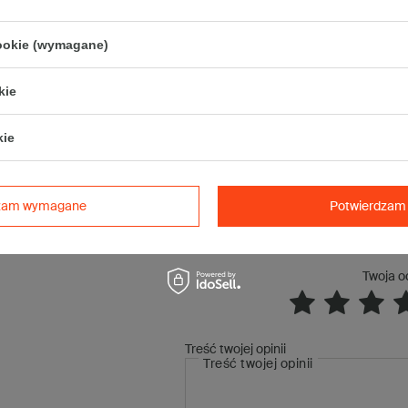
produktów w jednym opakowaniu.
cookie (wymagane)
Jasny kolor opakowania sprawia, że doskonale komponuje się z różny
ozdobna
, wstążki czy naklejki prezentują się na jego tle bardzo atrakcyjn
kie
Opakowanie jest często wykorzystywane do przygotowywania prezentów 
rękodzieła.
kie
dzam wymagane
Potwierdzam 
Napisz swo
Twoja o
Treść twojej opinii
Treść twojej opinii