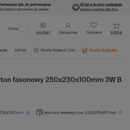
Zamawiasz tyle, ile potrzebujesz
30 lat w branży opakowań
od małych zamówień po palety
zaufany partner dla firm
Oferta
Kontakt
Zaloguj się
Zapisane
0,00 zł
anie
InPost
Strefa Niskich Cen
Strefa Nadruku
arton fasonowy 250x230x100mm 3W B
230x100 mm
wymiary wewnętrzne:
230x215x95 mm