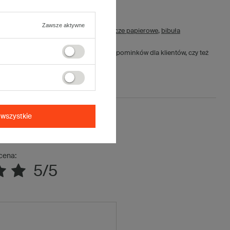
Zawsze aktywne
mi dodatkami dekoracyjnymi.
Wypełniacze papierowe
,
bibuła
ie.
świątecznych, zestawów firmowych, upominków dla klientów, czy też
wszystkie
ją opinię
cena:
5/5