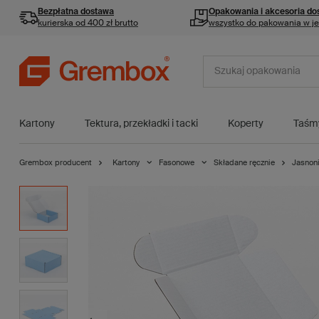
Bezpłatna dostawa
Opakowania i akcesoria
do
kurierska od 400 zł brutto
wszystko do pakowania w j
Kartony
Tektura, przekładki i tacki
Koperty
Taśm
Grembox producent
Kartony
Fasonowe
Składane ręcznie
Jasnon