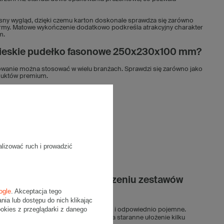
esny wygląd, dzięki czemu karton doskonale sprawdza się zarówno
firmy. Matowe wykończenie dodatkowo podkreśla atrakcyjny charakter
m.
bieskie pudełko fasonowe 250x230x100 mm?
kowanie można stosować w wielu branżach. Sprawdzi się zarówno jako
oduktów premium.
alizować ruch i prowadzić
e sprawdzą się przy tworzeniu zestawów
ogle
. Akceptacja tego
a lub dostępu do nich klikając
kies z przeglądarki z danego
dnocześnie estetyczne, funkcjonalne i odpowiednio pojemne.
oferując wystarczająco dużo miejsca na staranne ułożenie kilku