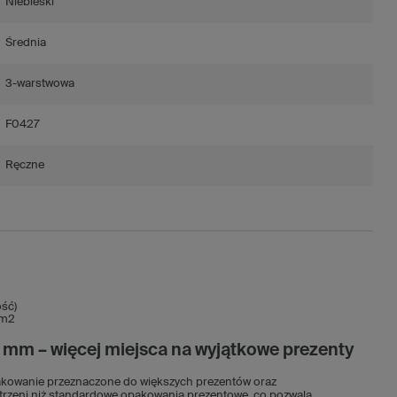
Niebieski
Średnia
3-warstwowa
F0427
Ręczne
ść)
/m2
mm – więcej miejsca na wyjątkowe prezenty
akowanie przeznaczone do większych prezentów oraz
rzeni niż standardowe opakowania prezentowe, co pozwala