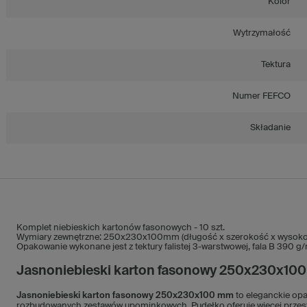
Kolor
Wytrzymałość
Tektura
Numer FEFCO
Składanie
Komplet niebieskich kartonów fasonowych - 10 szt.
Wymiary zewnętrzne: 250x230x100mm (długość x szerokość x wysoko
Opakowanie wykonane jest z tektury falistej 3-warstwowej, fala B 390 g
Jasnoniebieski karton fasonowy 250x230x100 
Jasnoniebieski karton fasonowy 250x230x100 mm
to eleganckie op
rozbudowanych zestawów upominkowych. Pudełko oferuje więcej przest