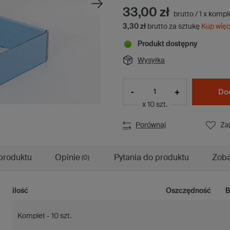
33,00 zł
brutto
/
1
x
kompl
3,30 zł
brutto za sztukę
Kup więc
Produkt dostępny
Wysyłka
-
+
Dod
x 10 szt.
Porównaj
Za
produktu
Opinie
Pytania do produktu
Zoba
(0)
ilość
Oszczędność
B
Komplet - 10 szt.