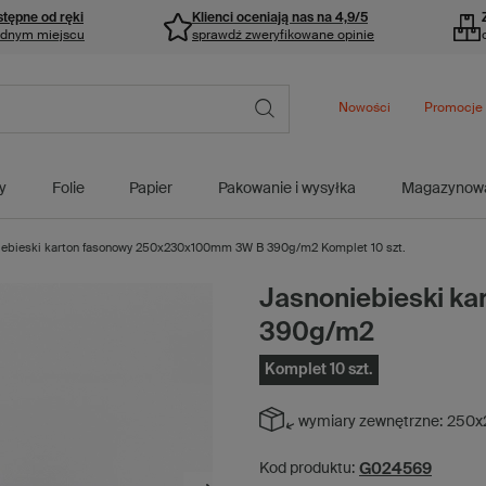
stępne od ręki
Klienci oceniają nas na 4,9/5
ednym miejscu
sprawdź zweryfikowane opinie
Nowości
Promocje
y
Folie
Papier
Pakowanie i wysyłka
Magazynow
iebieski karton fasonowy 250x230x100mm 3W B 390g/m2 Komplet 10 szt.
Jasnoniebieski k
390g/m2
Komplet 10 szt.
wymiary zewnętrzne:
250x
G024569
Kod produktu: