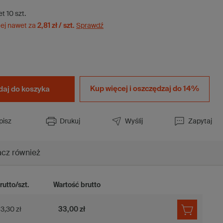
et
10
szt.
ej nawet za
2,81 zł / szt.
Sprawdź
Kup więcej i
oszczędzaj do 14%
aj do koszyka
pisz
Drukuj
Wyślij
Zapytaj
cz również
rutto/szt.
Wartość brutto
3,30 zł
33,00 zł