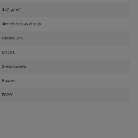
440 g/m2
Jasnobrązowy (szary)
Paczka DPD
Mocna
3-warstwowa
Ręczne
F0201