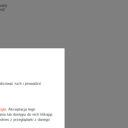
ość)
/m2
alizować ruch i prowadzić
ogle
. Akceptacja tego
a lub dostępu do nich klikając
kies z przeglądarki z danego