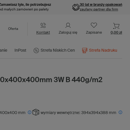
Zamawiasz tyle, ile potrzebujesz
30 lat w branży opakowań
od małych zamówień po palety
zaufany partner dla firm
Oferta
Kontakt
Zaloguj się
Zapisane
0,00 zł
anie
InPost
Strefa Niskich Cen
Strefa Nadruku
400x400x400mm 3W B 440g/m2
400x400 mm
wymiary wewnętrzne:
394x394x388 mm