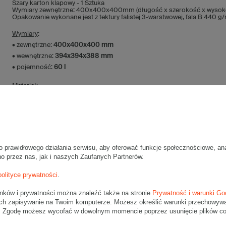
Szary karton klapowy - 1 Sztuka
Wymiary zewnętrzne: 400x400x400mm (długość x szerokość x wysok
Opakowanie wykonane jest z tektury falistej 3-warstwowej, fala B 440 g
Wymiary
:
• zewnętrzne:
400x400x400 mm
• wewnętrzne:
394x394x388 mm
• pojemność:
60 l
Materiał
:
• tektura falista:
3-warstwowa
• fala:
B
• gramatura:
440 g/m2
• kolor:
Szary
o prawidłowego działania serwisu, aby oferować funkcje społecznościowe, an
Dodatkowe
:
no przez nas, jak i naszych Zaufanych Partnerów.
• waga jednostkowa (+/-5%):
557 g
• typ fefco:
F0201
polityce prywatności
.
Karton nadaje się do pakowania wysyłek kurierskich:
unków i prywatności można znaleźć także na stronie
Prywatność i warunki Go
• Poczta Polska Paczka B
ch zapisywanie na Twoim komputerze. Możesz określić warunki przechowywani
". Zgodę możesz wycofać w dowolnym momencie poprzez usunięcie plików coo
• Pocztex L