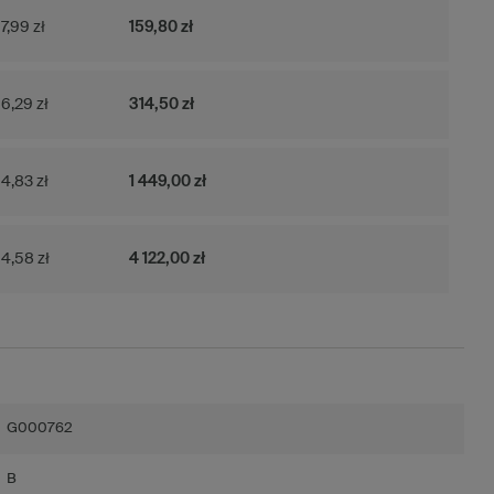
7,99 zł
159,80 zł
6,29 zł
314,50 zł
4,83 zł
1 449,00 zł
4,58 zł
4 122,00 zł
G000762
B