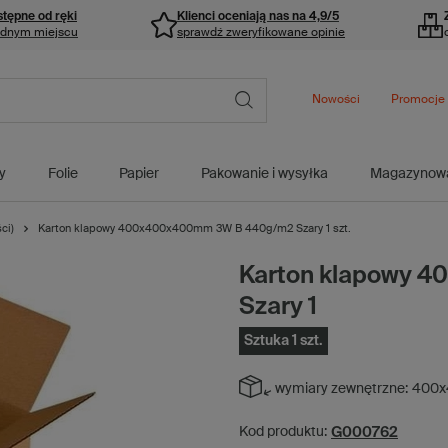
stępne od ręki
Klienci oceniają nas na 4,9/5
ednym miejscu
sprawdź zweryfikowane opinie
Nowości
Promocje
y
Folie
Papier
Pakowanie i wysyłka
Magazynow
ci)
Karton klapowy 400x400x400mm 3W B 440g/m2 Szary 1 szt.
Karton klapowy 
Szary 1
Sztuka 1 szt.
wymiary zewnętrzne:
400x
G000762
Kod produktu: