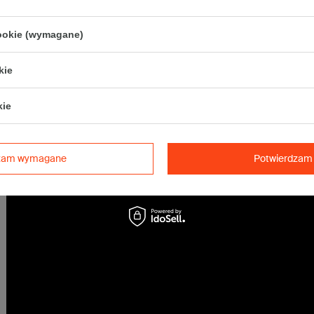
Maksymalna waga paczki -
31,5kg
Maksymalna ilość w jednej przesyłce -
40 szt.
cookie (wymagane)
kie
kie
dzam wymagane
Potwierdzam 