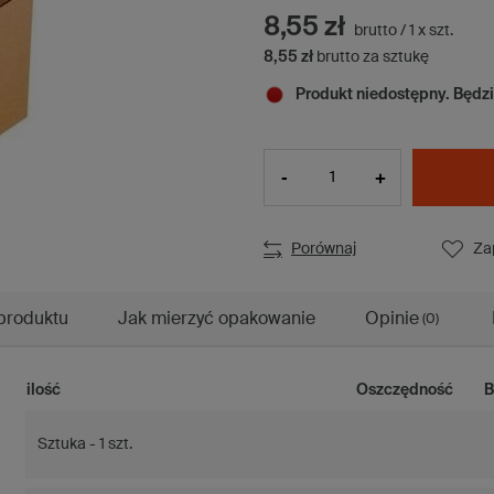
8,55 zł
brutto
/
1
x
szt.
8,55 zł
brutto za sztukę
Produkt niedostępny. Będz
-
+
Porównaj
Za
produktu
Jak mierzyć opakowanie
Opinie
(0)
ilość
Oszczędność
B
Sztuka - 1 szt.