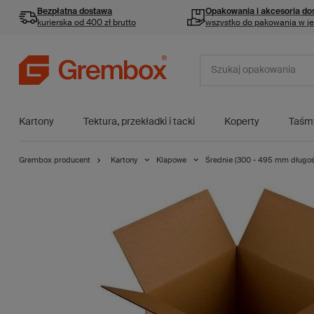
Bezpłatna dostawa
Opakowania i akcesoria
do
kurierska od 400 zł brutto
wszystko do pakowania w j
Kartony
Tektura, przekładki i tacki
Koperty
Taśm
Grembox producent
Kartony
Klapowe
Średnie (300 - 495 mm długoś