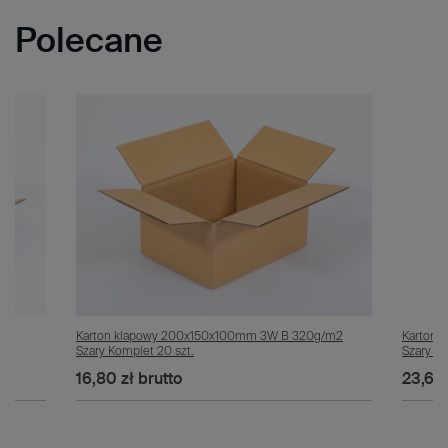
Polecane
/m2
Karton klapowy 200x150x100mm 3W B 320g/m2
Karton 
Szary Komplet 20 szt.
Szary Ko
16,80 zł
brutto
23,60 