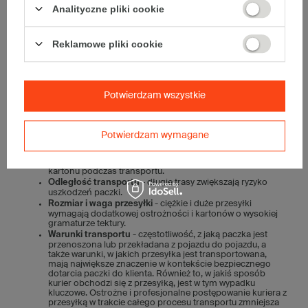
Analityczne pliki cookie
nieuszkodzona zależy od następujących czynników:
Sposób pakowania
– produkty w kartonie powinny być
zabezpieczony w sposób dostosowany do ich podatności
Reklamowe pliki cookie
na uszkodzenia. Kruche przedmioty warto przykładowo
owinąć
folią bąbelkową
.
Wypełniacze
są natomiast
niezbędne do ochrony towaru przed wstrząsami.
Odpowiednia taśma klejąca
– do zaklejania kartonów
klapowych polecamy taśmy na kleju kauczukowym:
hot-
Potwierdzam wszystkie
melt
lub
solvent
.
Oznaczenia na kartonie
– paczki zawierające delikatne
produkty powinny być odpowiednio oznaczone. W tym
celu warto użyć specjalnej
taśmy ostrzegawczej
lub
etykiet
Potwierdzam wymagane
ostrzegawczych
.
Warunki atmosferyczne
- ekstremalne temperatury,
wilgotność lub deszcz mogą wpłynąć na wytrzymałość
kartonu podczas transportu.
Odległość transportu
- długie trasy zwiększają ryzyko
uszkodzeń paczki.
Rozmiar i waga przesyłki
- ciężkie i duże przesyłki
wymagają dodatkowej ostrożności i kartonów o wysokiej
gramaturze tektury.
Warunki transportu
- częstotliwość, z jaką paczka jest
przenoszona lub przekładana z pojazdu do pojazdu, a
także warunki, w jakich przesyłka jest transportowana,
mają największe znaczenie w kontekście bezpiecznego
dotarcia paczki do klienta. Również to, w jakiś sposób
kurier obchodzi się z przesyłką, jest w tym wypadku
kluczowe. Ostrożne i profesjonalne postępowanie kuriera z
przesyłką w trakcie całego procesu transportu zmniejsza