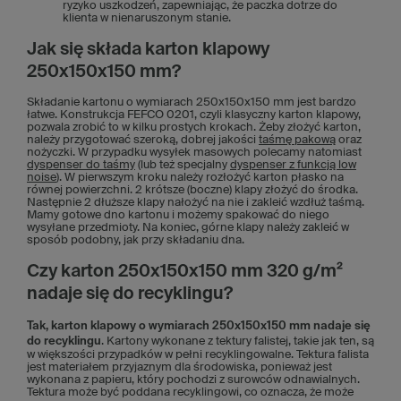
ryzyko uszkodzeń, zapewniając, że paczka dotrze do
klienta w nienaruszonym stanie.
Jak się składa karton klapowy
250x150x150 mm?
Składanie kartonu o wymiarach 250x150x150 mm jest bardzo
łatwe. Konstrukcja FEFCO 0201, czyli klasyczny karton klapowy,
pozwala zrobić to w kilku prostych krokach. Żeby złożyć karton,
należy przygotować szeroką, dobrej jakości
taśmę pakową
oraz
nożyczki. W przypadku wysyłek masowych polecamy natomiast
dyspenser do taśmy
(lub też specjalny
dyspenser z funkcją low
noise
). W pierwszym kroku należy rozłożyć karton płasko na
równej powierzchni. 2 krótsze (boczne) klapy złożyć do środka.
Następnie 2 dłuższe klapy nałożyć na nie i zakleić wzdłuż taśmą.
Mamy gotowe dno kartonu i możemy spakować do niego
wysyłane przedmioty. Na koniec, górne klapy należy zakleić w
sposób podobny, jak przy składaniu dna.
Czy karton 250x150x150 mm 320 g/m²
nadaje się do recyklingu?
Tak, karton klapowy o wymiarach 250x150x150
mm nadaje się
do recyklingu
. Kartony wykonane z tektury falistej, takie jak ten, są
w większości przypadków w pełni recyklingowalne. Tektura falista
jest materiałem przyjaznym dla środowiska, ponieważ jest
wykonana z papieru, który pochodzi z surowców odnawialnych.
Tektura może być poddana recyklingowi, co oznacza, że może