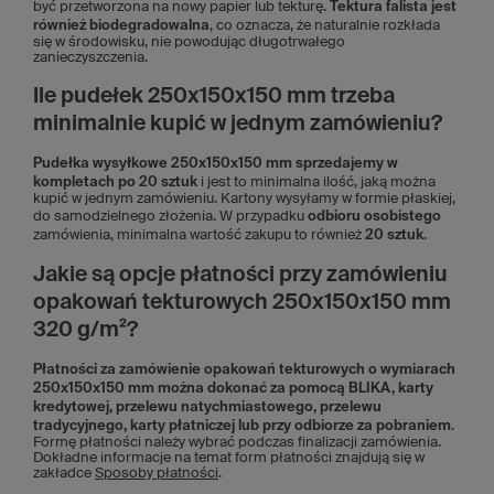
być przetworzona na nowy papier lub tekturę.
Tektura falista jest
również biodegradowalna
, co oznacza, że naturalnie rozkłada
się w środowisku, nie powodując długotrwałego
zanieczyszczenia.
Ile pudełek 250x150x150 mm trzeba
minimalnie kupić w jednym zamówieniu?
Pudełka wysyłkowe 250x150x150
mm sprzedajemy w
kompletach po 20 sztuk
i jest to minimalna ilość, jaką można
kupić w jednym zamówieniu. Kartony wysyłamy w formie płaskiej,
do samodzielnego złożenia. W przypadku
odbioru osobistego
zamówienia, minimalna wartość zakupu to również
20 sztuk
.
Jakie są opcje płatności przy zamówieniu
opakowań tekturowych 250x150x150 mm
320 g/m²?
Płatności za zamówienie opakowań tekturowych o wymiarach
250x150x150 mm można dokonać za pomocą BLIKA, karty
kredytowej, przelewu natychmiastowego, przelewu
tradycyjnego, karty płatniczej lub przy odbiorze za pobraniem
.
Formę płatności należy wybrać podczas finalizacji zamówienia.
Dokładne informacje na temat form płatności znajdują się w
zakładce
Sposoby płatności
.