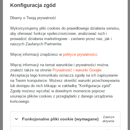
spodnie, szaliki i czapki
Konfiguracja zgód
Artykuły papiernicze
, np. bibuła, piórnik, zestaw kredek
Zabawki
, np. maskotki, lalki, klocki, koła dmuchane
Artykuły higieniczne
, np. płatki kosmetyczne, podkłady
Dbamy o Twoją prywatność
poporodowe, pampersy
Odpowiednio zabezpieczone
leki, suplementy i wyroby
Wykorzystujemy pliki cookies do prawidłowego działania serwisu,
medyczne
aby oferować funkcje społecznościowe, analizować ruch i
Zestawy DIY
, np. do majsterkowania, do robienia biżuterii,
do scapbookingu
prowadzić działania marketingowe - zarówno przez nas, jak i
Produkty spożywcze w opakowaniach
, np. ryż, wiórki
naszych Zaufanych Partnerów.
kokosowe, ksylitol, owoce liofilizowane
Akcesoria sportowe
, np. kostki do jogi, ślizgacze, piłki
Więcej informacji znajdziesz w
polityce prywatności
.
oporowe, piłki do pilatesu
Zabawki i akcesoria dla zwierząt
, m.in. piłki, gryzaki,
Więcej informacji na temat warunków i prywatności można
miski, przekąski
znaleźć także na stronie
Prywatność i warunki Google
.
Powyższa lista to tylko przykłady
. Artykuły przeznaczone do
Akceptacja tego komunikatu oznacza zgodę na ich zapisywanie
wysyłki kurierskiej zawsze powinny być odpowiednio
na Twoim komputerze. Możesz określić warunki przechowywania
zabezpieczone. W razie wątpliwości, czy określone produkty
lub dostępu do nich klikając w zakładkę "Konfiguracja zgód".
można wysłać w kartonie 250x150x150 mm zachęcamy do
Zgodę możesz wycofać w dowolnym momencie poprzez
kontaktu
z naszym Biurem Obsługi Klienta.
usunięcie plików cookies z przeglądarki z danego urządzenia
Czy karton klapowy 250x150x150 mm jest
końcowego.
wystarczająco trwały do wysyłki
kurierskiej?
Zawsze
Funkcjonalne pliki cookie (wymagane)
aktywne
Wszystkie kartony klapowe ze sklepu Grembox są przeznaczone
do wysyłki kurierskiej, jednak to, czy przesyłka dotrze do klienta