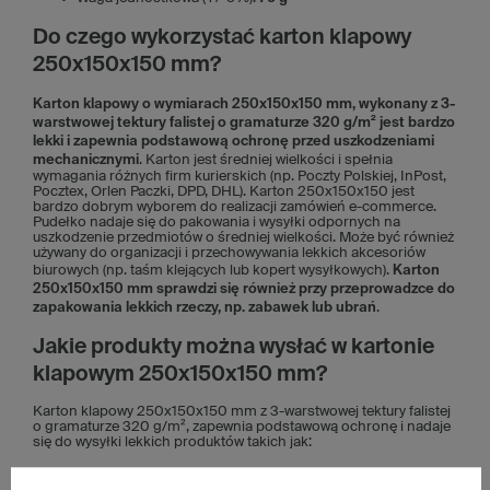
Do czego wykorzystać karton klapowy
250x150x150 mm?
Karton klapowy o wymiarach 250x150x150 mm, wykonany z 3-
warstwowej tektury falistej o gramaturze 320 g/m² jest bardzo
lekki i zapewnia podstawową ochronę przed uszkodzeniami
mechanicznymi
. Karton jest średniej wielkości i spełnia
wymagania różnych firm kurierskich (np. Poczty Polskiej, InPost,
Pocztex, Orlen Paczki, DPD, DHL). Karton 250x150x150 jest
bardzo dobrym wyborem do realizacji zamówień e-commerce.
Pudełko nadaje się do pakowania i wysyłki odpornych na
uszkodzenie przedmiotów o średniej wielkości. Może być również
używany do organizacji i przechowywania lekkich akcesoriów
biurowych (np. taśm klejących lub kopert wysyłkowych).
Karton
250x150x150 mm sprawdzi się również przy przeprowadzce do
zapakowania lekkich rzeczy, np. zabawek lub ubrań
.
Jakie produkty można wysłać w kartonie
klapowym 250x150x150 mm?
Karton klapowy 250x150x150 mm z 3-warstwowej tektury falistej
o gramaturze 320 g/m², zapewnia podstawową ochronę i nadaje
się do wysyłki lekkich produktów takich jak:
Ubrania i akcesoria odzieżowe
, np. bluzki, bielizna,