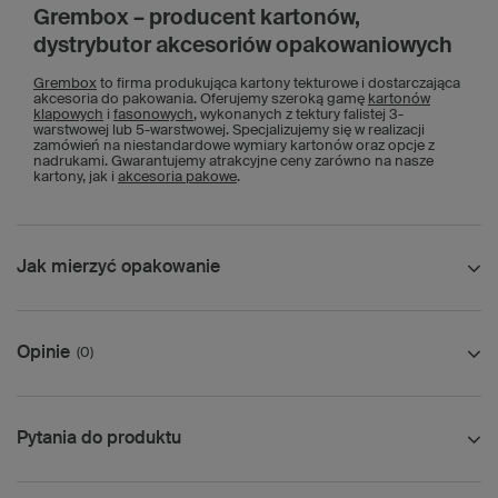
Grembox – producent kartonów,
dystrybutor akcesoriów opakowaniowych
Grembox
to firma produkująca kartony tekturowe i dostarczająca
akcesoria do pakowania. Oferujemy szeroką gamę
kartonów
klapowych
i
fasonowych
, wykonanych z tektury falistej 3-
warstwowej lub 5-warstwowej. Specjalizujemy się w realizacji
zamówień na niestandardowe wymiary kartonów oraz opcje z
nadrukami. Gwarantujemy atrakcyjne ceny zarówno na nasze
kartony, jak i
akcesoria pakowe
.
Jak mierzyć opakowanie
Opinie
(0)
Pytania do produktu