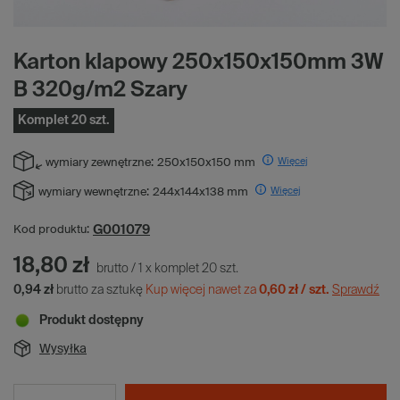
Karton klapowy 250x150x150mm 3W
B 320g/m2 Szary
Komplet 20 szt.
Więcej
wymiary zewnętrzne:
250x150x150 mm
Więcej
wymiary wewnętrzne:
244x144x138 mm
G001079
Kod produktu:
18,80 zł
brutto
/
1
x
komplet
20
szt.
0,94 zł
brutto za sztukę
Kup więcej nawet za
0,60 zł / szt.
Sprawdź
Produkt dostępny
Wysyłka