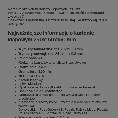
Komplet szarych kartonów klapowych - 20 szt.
Wymiary zewnętrzne: 250x150x150mm (długość x szerokość x
wysokość)
Opakowanie wykonane jest z tektury falistej 3-warstwowej, fala B
320 g/m2
Najważniejsze informacje o kartonie
klapowym 250x150x150 mm
Wymiary zewnętrzne
: 250x150x150 mm
Wymiary wewnętrzne
: 244x144x138 mm
Pojemność: 4 l
Rodzaj tektury
: tektura falista 3-warstwowa
Rodzaj fali
: Fala B
Gramatura
: 320 g/m²
Nr FEFCO
: 0201
Karton klapowy
Łatwe składanie
Opakowanie do wysyłki lekkich przesyłek kurierskich
Doskonałe dla e-commerce
Opakowania uniwersalne – do wysyłki wielu rodzajów
produktów
Klasyczny, brązowy kolor – świetnie widać na nim etykiety
wysyłkowe
Do wysyłki: InPost Gabaryt B, Poczta Polska List L, Poczta
Polska Paczka A, Pocztex M, Orlen Paczka M
Waga jednostkowa (+/-5%):
75 g