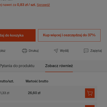
ej nawet za
0,83 zł / szt.
Sprawdź
Kup więcej i
oszczędzaj do 37%
aj do koszyka
pisz
Drukuj
Wyślij
Zapytaj
Pytania do produktu
Zobacz również
rutto/szt.
Wartość brutto
1,33 zł
26,60 zł