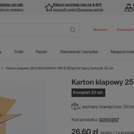
stępne od ręki
Klienci oceniają nas na 4,9/5
ednym miejscu
sprawdź zweryfikowane opinie
Nowości
Promocje
y
Folie
Papier
Pakowanie i wysyłka
Magazynow
Karton klapowy 250x150x200mm 3W B 380g/m2 Szary Komplet 20 szt.
Karton klapowy 
Komplet 20 szt.
wymiary zewnętrzne:
250x
G000267
Kod produktu:
26,60 zł
brutto
/
1
x
kompl