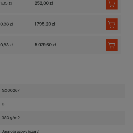
1,05 zł
252,00 zł
0,88 zł
1 795,20 zł
0,83 zł
5 079,60 zł
G000267
B
380 g/m2
Jasnobrązowy (szary)