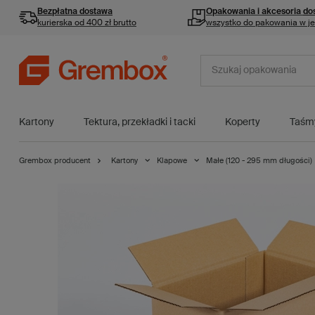
Bezpłatna dostawa
Opakowania i akcesoria
do
kurierska od 400 zł brutto
wszystko do pakowania w j
Kartony
Tektura, przekładki i tacki
Koperty
Taśm
Grembox producent
Kartony
Klapowe
Małe (120 - 295 mm długości)