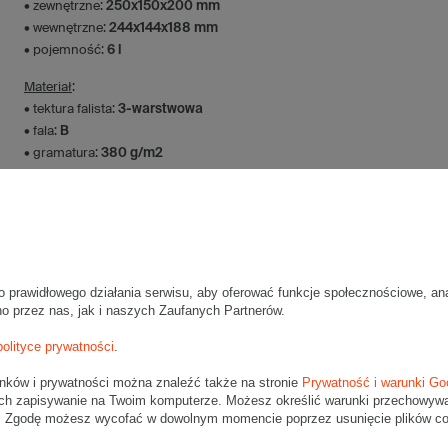
• zewnętrzne:
250x150x200 mm
• wewnętrzne:
244x144x188 mm
• pojemność:
6 l
Materiał
:
• tektura falista:
3-warstwowa
• fala:
B
• gramatura:
380 g/m2
• kolor:
Szary
Dodatkowe
:
• waga jednostkowa (+/-5%):
104 g
• typ fefco:
F0201
o prawidłowego działania serwisu, aby oferować funkcje społecznościowe, an
Karton nadaje się do pakowania wysyłek kurierskich:
no przez nas, jak i naszych Zaufanych Partnerów.
• Poczta Polska List L
• Poczta Polska Paczka A
polityce prywatności
.
• InPost B
unków i prywatności można znaleźć także na stronie
• Pocztex M
Prywatność i warunki Go
ch zapisywanie na Twoim komputerze. Możesz określić warunki przechowywani
• Orlen Paczka M
". Zgodę możesz wycofać w dowolnym momencie poprzez usunięcie plików coo
Maksymalna waga paczki -
31,5kg