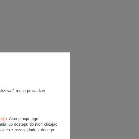
alizować ruch i prowadzić
ogle
. Akceptacja tego
a lub dostępu do nich klikając
kies z przeglądarki z danego