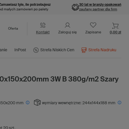
Zamawiasz tyle, ile potrzebujesz
30 lat w branży opakowań
od małych zamówień po palety
zaufany partner dla firm
Oferta
Kontakt
Zaloguj się
Zapisane
0,00 zł
anie
InPost
Strefa Niskich Cen
Strefa Nadruku
250x150x200mm 3W B 380g/m2 Szary
150x200 mm
wymiary wewnętrzne:
244x144x188 mm
et
20
szt.