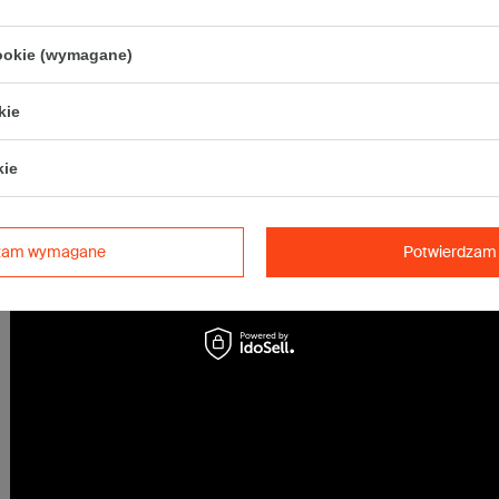
Maksymalna ilość w jednej przesyłce -
10 x komplet
(200 szt.)
cookie (wymagane)
kie
kie
dzam wymagane
Potwierdzam 