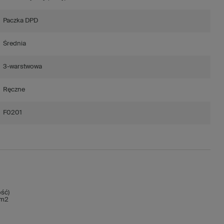
Paczka DPD
Średnia
3-warstwowa
Ręczne
F0201
ść)
/m2