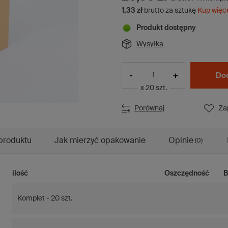
1,33 zł
brutto za sztukę
Kup więc
Produkt dostępny
Wysyłka
-
+
Dod
x 20 szt.
Porównaj
Za
produktu
Jak mierzyć opakowanie
Opinie
(0)
ilość
Oszczędność
B
Komplet - 20 szt.