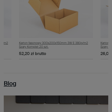
0g/m2
Karton fasonowy 300x200x150mm 3W E 380g/m2
Karton
Szary Komplet 20 szt.
Szary Ko
52,20 zł
brutto
26,00 
Blog