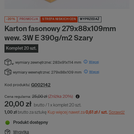
-20%
PROMOCJA
STREFA NISKICH CEN
WYPRZEDAŻ
Karton fasonowy 279x88x109mm
wew. 3W E 390g/m2 Szary
Komplet 20 szt.
Więcej
wymiary zewnętrzne:
283x91x114 mm
Więcej
wymiary wewnętrzne:
279x88x109 mm
G002142
Kod produktu:
25,00 zł
(Zniżka
20
%)
Cena regularna:
20,00 zł
brutto
/
1
x
komplet
20
szt.
1,00 zł
brutto za sztukę
Kup więcej nawet za
0,61 zł / szt.
Sprawdź
Produkt dostępny
Wysyłka