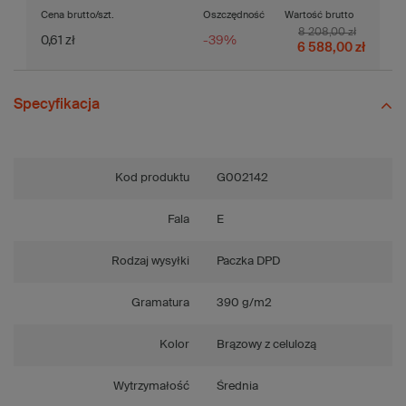
Cena brutto/szt.
Oszczędność
Wartość brutto
8 208,00 zł
0,61 zł
-39%
6 588,00 zł
Specyfikacja
Kod produktu
G002142
Fala
E
Rodzaj wysyłki
Paczka DPD
Gramatura
390 g/m2
Kolor
Brązowy z celulozą
Wytrzymałość
Średnia