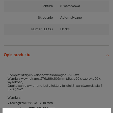
Tektura
3-warstwowa
Składanie
Automatyczne
Numer FEFCO
F0703
Opis produktu
Komplet szarych kartonów fasonowych - 20 szt.
Wymiary wewnętrzne: 279x88x109mm (długość x szerokość x
wysokość)
Opakowanie wykonane jest z tektury falistej 3-warstwowej, fala E
390 g/m2
Wymiary
:
• zewnętrzne:
283x91x114 mm
• wewnętrzne:
279x88x109 mm