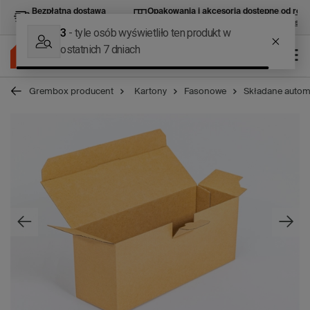
Bezpłatna dostawa
Opakowania i akcesoria
dostępne od ręki
kurierska od 400 zł brutto
wszystko do pakowania w jednym miejscu
Grembox producent
Kartony
Fasonowe
Składane autom