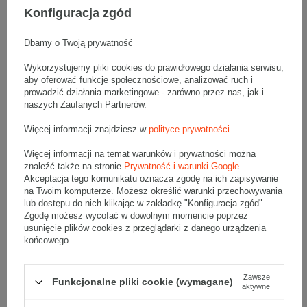
• pojemność:
2 l
Konfiguracja zgód
Materiał
:
Dbamy o Twoją prywatność
• tektura falista:
3-warstwowa
• fala:
E
Wykorzystujemy pliki cookies do prawidłowego działania serwisu,
• gramatura:
390 g/m2
aby oferować funkcje społecznościowe, analizować ruch i
• kolor:
Szary
prowadzić działania marketingowe - zarówno przez nas, jak i
naszych Zaufanych Partnerów.
Dodatkowe
:
Więcej informacji znajdziesz w
polityce prywatności
.
• waga jednostkowa (+/-5%):
68 g
• typ fefco:
F0703
Więcej informacji na temat warunków i prywatności można
• składanie:
Automatyczne
znaleźć także na stronie
Prywatność i warunki Google
.
Akceptacja tego komunikatu oznacza zgodę na ich zapisywanie
Karton nadaje się do pakowania wysyłek kurierskich:
na Twoim komputerze. Możesz określić warunki przechowywania
• Poczta Polska List L
lub dostępu do nich klikając w zakładkę "Konfiguracja zgód".
Zgodę możesz wycofać w dowolnym momencie poprzez
• Poczta Polska Paczka A
usunięcie plików cookies z przeglądarki z danego urządzenia
• InPost B
końcowego.
• Pocztex S
• Orlen Paczka M
Zawsze
Funkcjonalne pliki cookie (wymagane)
Maksymalna waga paczki -
31,5kg
aktywne
Maksymalna ilość w jednej przesyłce -
20 x komplet
(400 szt.)