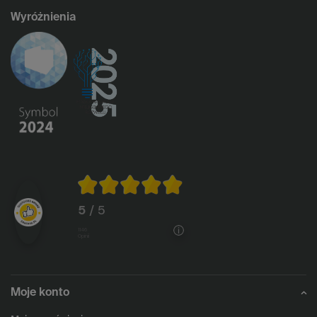
Wyróżnienia
5
/ 5
1146
opinii
Moje konto