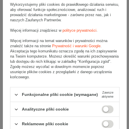
Tektura
5-warstwowa
Wykorzystujemy pliki cookies do prawidłowego działania serwisu,
aby oferować funkcje społecznościowe, analizować ruch i
prowadzić działania marketingowe - zarówno przez nas, jak i
naszych Zaufanych Partnerów.
Więcej informacji znajdziesz w
polityce prywatności
.
Opis produktu
Więcej informacji na temat warunków i prywatności można
znaleźć także na stronie
Prywatność i warunki Google
.
Akceptacja tego komunikatu oznacza zgodę na ich zapisywanie
Szara przekładka tekturowa - 1 Sztuka
na Twoim komputerze. Możesz określić warunki przechowywania
Wymiary zewnętrzne: 1200x800mm (długość x szerokość)
lub dostępu do nich klikając w zakładkę "Konfiguracja zgód".
Przekładka wykonana jest z tektury falistej 5-warstwowej, fala BC
Zgodę możesz wycofać w dowolnym momencie poprzez
770 g/m2
usunięcie plików cookies z przeglądarki z danego urządzenia
Wymiary
:
końcowego.
• zewnętrzne:
1200x800 mm
Zawsze
Materiał
:
Funkcjonalne pliki cookie (wymagane)
aktywne
• tektura falista:
5-warstwowa
• fala:
BC
Analityczne pliki cookie
• gramatura:
770g/m2
• kolor:
Szary
Reklamowe pliki cookie