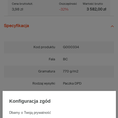
Cena brutto/szt.
Oszczędność
Wartość brutto
3,98 zł
-32%
3 582,00 zł
Specyfikacja
Kod produktu
G000334
Fala
BC
Gramatura
770 g/m2
Rodzaj wysyłki
Paczka DPD
Kolor
Jasnobrązowy (szary)
Konfiguracja zgód
Wytrzymałość
Mocna
Dbamy o Twoją prywatność