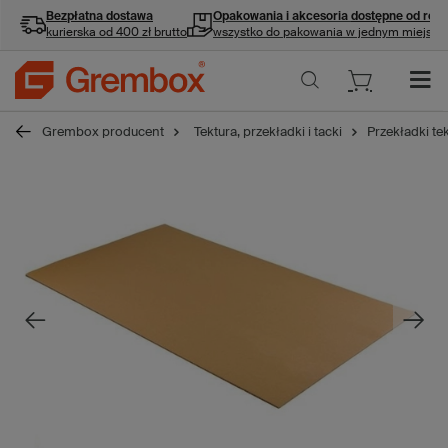
Bezpłatna dostawa
Opakowania i akcesoria
dostępne od ręki
kurierska od 400 zł brutto
wszystko do pakowania w jednym miejscu
Grembox producent
Tektura, przekładki i tacki
Przekładki te