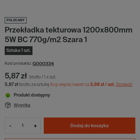
POLECANY
Przekładka tekturowa 1200x800mm
5W BC 770g/m2 Szara 1
Sztuka 1 szt.
G000334
Kod produktu:
5,87 zł
brutto
/
1
x
szt.
5,87 zł
brutto za sztukę
Kup więcej nawet za
3,98 zł / szt.
Sprawdź
Produkt dostępny
Wysyłka
-
+
Dodaj do koszyka