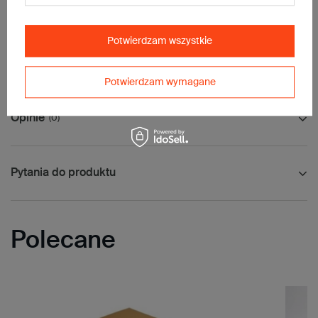
Dodatkowe
:
• waga jednostkowa (+/-5%):
739 g
Potwierdzam wszystkie
Maksymalna waga paczki -
31,5kg
Maksymalna ilość w jednej przesyłce -
24 szt.
Potwierdzam wymagane
Opinie
(0)
Pytania do produktu
Polecane