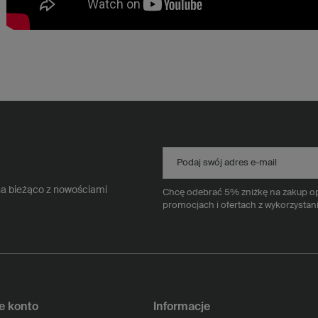
Podaj swój adres e-mail
na bieżąco z nowościami
Chcę odebrać 5% zniżkę na zakup opa
promocjach i ofertach z wykorzystan
e konto
Informacje