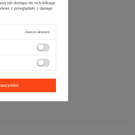
a lub dostępu do nich klikając
kies z przeglądarki z danego
Zawsze aktywne
wszystkie