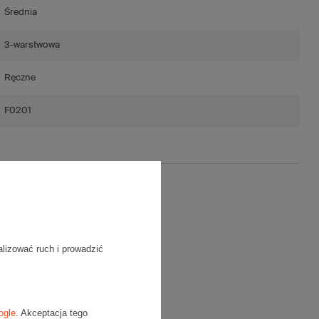
Średnia
3-warstwowa
Ręczne
F0201
ość)
/m2
alizować ruch i prowadzić
ogle
. Akceptacja tego