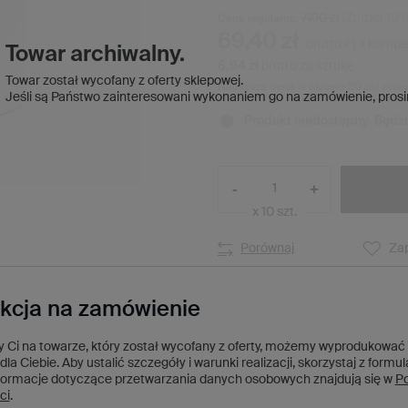
77,10 zł
(Zniżka
10
%
Cena regularna:
69,40 zł
brutto
/
1
x
kompl
Towar archiwalny.
6,94 zł
brutto za sztukę
Towar został wycofany z oferty sklepowej.
Najniższa cena w okresie 30 dni prze
Jeśli są Państwo zainteresowani wykonaniem go na zamówienie,
prosi
Produkt niedostępny. Będz
-
+
x 10 szt.
Porównaj
Zap
kcja na zamówienie
ży Ci na towarze, który został wycofany z oferty, możemy wyprodukować
dla Ciebie. Aby ustalić szczegóły i warunki realizacji, skorzystaj z formu
formacje dotyczące przetwarzania danych osobowych znajdują się w
Po
ci
.