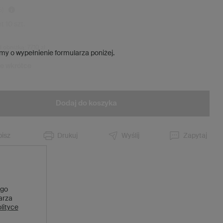
)
et
10
szt.
d obniżką:
77,10 zł
my o wypełnienie formularza poniżej.
ie wkrótce
Dodaj do koszyka
isz
Drukuj
Wyślij
Zapytaj
 go
larza
lityce