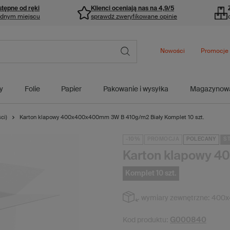
stępne od ręki
Klienci oceniają nas na 4,9/5
ednym miejscu
sprawdź zweryfikowane opinie
Nowości
Promocje
y
Folie
Papier
Pakowanie i wysyłka
Magazynow
ci)
Karton klapowy 400x400x400mm 3W B 410g/m2 Biały Komplet 10 szt.
-10%
PROMOCJA
POLECANY
ST
Karton klapowy 
Komplet 10 szt.
wymiary zewnętrzne:
400x
G000840
Kod produktu: