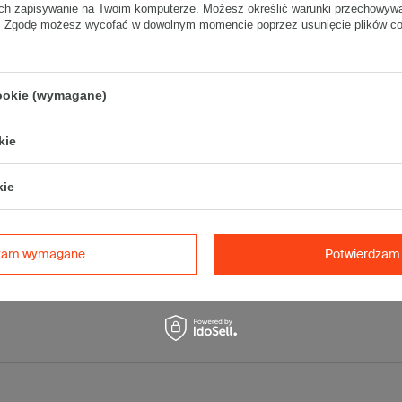
ch zapisywanie na Twoim komputerze. Możesz określić warunki przechowywani
Materiał
:
". Zgodę możesz wycofać w dowolnym momencie poprzez usunięcie plików coo
• tektura falista:
3-warstwowa
• fala:
B
• gramatura:
410 g/m2
cookie (wymagane)
• kolor:
Biały
Dodatkowe
:
kie
• waga jednostkowa (+/-5%):
519 g
• typ fefco:
F0201
kie
Karton nadaje się do pakowania wysyłek kurierskich:
• Poczta Polska Paczka B
• Pocztex L
dzam wymagane
Potwierdzam 
Maksymalna waga paczki -
31,5kg
Maksymalna ilość w jednej przesyłce -
4 x komplet
(40 szt.)