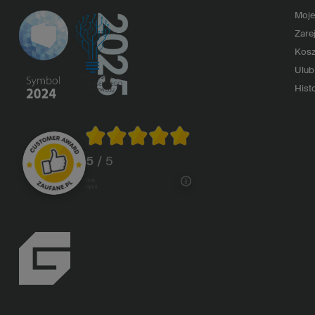
Moje
Zarej
Kosz
Ulub
Histo
5
/ 5
1146
opinii