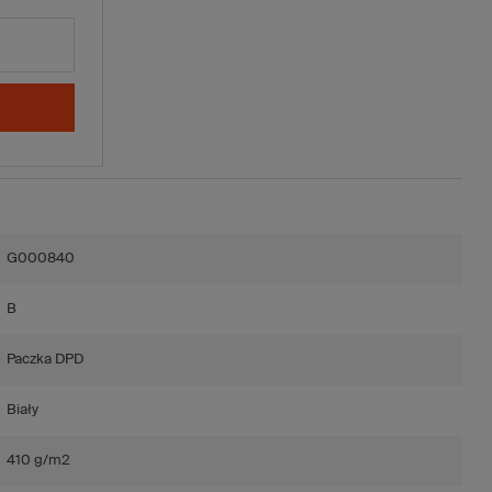
G000840
B
Paczka DPD
Biały
410 g/m2