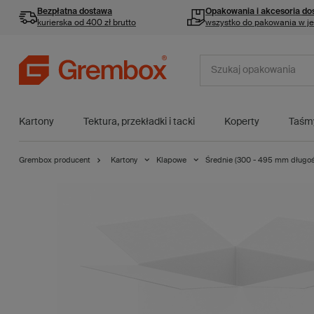
Bezpłatna dostawa
Opakowania i akcesoria
do
kurierska od 400 zł brutto
wszystko do pakowania w j
Kartony
Tektura, przekładki i tacki
Koperty
Taśm
Grembox producent
Kartony
Klapowe
Średnie (300 - 495 mm długoś