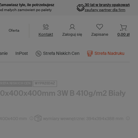
Zamawiasz tyle, ile potrzebujesz
30 lat w branży opakowań
od małych zamówień po palety
zaufany partner dla firm
Oferta
Kontakt
Zaloguj się
Zapisane
0,00 zł
anie
InPost
Strefa Niskich Cen
Strefa Nadruku
REFA NISKICH CEN
WYPRZEDAŻ
400x400x400mm 3W B 410g/m2 Biały
400x400 mm
wymiary wewnętrzne:
394x394x388 mm