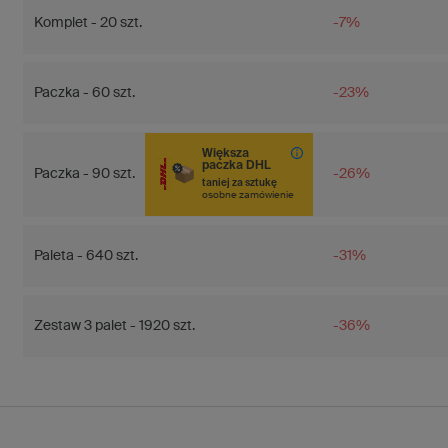
Komplet - 20 szt.
-7%
Paczka - 60 szt.
-23%
Większa
paczka DHL
Paczka - 90 szt.
-26%
taniej za sztukę
osobne zamówienie
Paleta - 640 szt.
-31%
Zestaw 3 palet - 1920 szt.
-36%