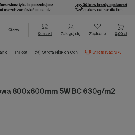
Zamawiasz tyle, ile potrzebujesz
30 lat w branży opakowań
od małych zamówień po palety
zaufany partner dla firm
Oferta
Kontakt
Zaloguj się
Zapisane
0,00 zł
anie
InPost
Strefa Niskich Cen
Strefa Nadruku
urowa 800x600mm 5W BC 630g/m2