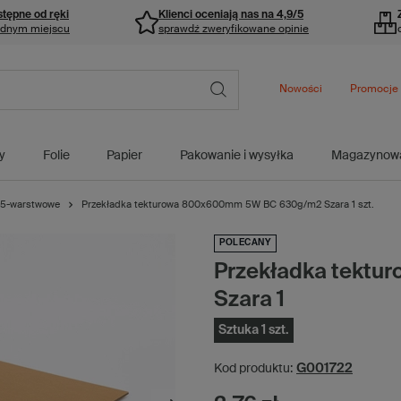
stępne od ręki
Klienci oceniają nas na 4,9/5
ednym miejscu
sprawdź zweryfikowane opinie
Nowości
Promocje
y
Folie
Papier
Pakowanie i wysyłka
Magazynow
5-warstwowe
Przekładka tekturowa 800x600mm 5W BC 630g/m2 Szara 1 szt.
POLECANY
Przekładka tekt
Szara 1
Sztuka 1 szt.
G001722
Kod produktu: