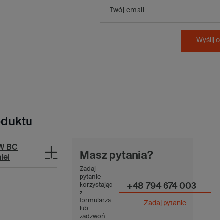
Twój email
Wyślij o
oduktu
5W BC
Masz pytania?
iel
Zadaj
pytanie
korzystając
+48 794 674 003
z
formularza
Zadaj pytanie
lub
zadzwoń