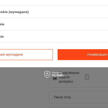
Napisz swo
cookie (wymagane)
Twoja o
kie
kie
Treść twojej opinii
Treść twojej opinii
dzam wymagane
Potwierdzam 
Dodaj własne
zdjęcie
produktu:
Twoje imię