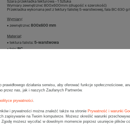
Szara przekładka tekturowa - 1 Sztuka
Wymiary zewnętrzne: 800x600mm (długość x szerokość)
Przekładka wykonana jest z tektury falistej 5-warstwowej, fala BC 630 
Wymiary
:
• zewnętrzne:
800x600 mm
Materiał
:
• tektura falista:
5-warstwowa
• fala:
BC
• gramatura:
630g/m2
• kolor:
Szary
Dodatkowe
:
• waga jednostkowa (+/-5%):
302 g
o prawidłowego działania serwisu, aby oferować funkcje społecznościowe, an
Maksymalna waga paczki -
31,5kg
no przez nas, jak i naszych Zaufanych Partnerów.
Maksymalna ilość w jednej przesyłce -
50 szt.
polityce prywatności
.
unków i prywatności można znaleźć także na stronie
Prywatność i warunki Go
ch zapisywanie na Twoim komputerze. Możesz określić warunki przechowywani
". Zgodę możesz wycofać w dowolnym momencie poprzez usunięcie plików coo