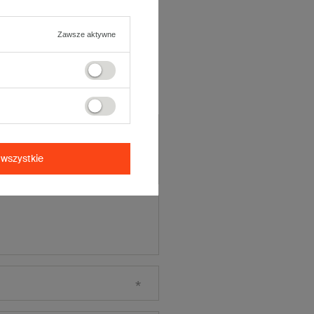
ją opinię
Zawsze aktywne
cena:
5/5
wszystkie