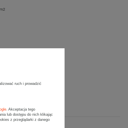
g/m2
alizować ruch i prowadzić
ogle
. Akceptacja tego
a lub dostępu do nich klikając
kies z przeglądarki z danego