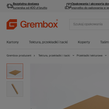
Bezpłatna dostawa
Opakowania i akcesoria
do
kurierska od 400 zł brutto
wszystko do pakowania w j
Kartony
Tektura, przekładki i tacki
Koperty
Taśm
Grembox producent
Tektura, przekładki i tacki
Przekładki tekturowe