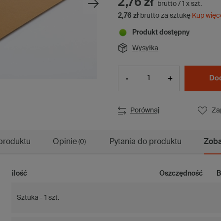
2,76 zł
brutto
/
1
x
szt.
2,76 zł
brutto za sztukę
Kup więc
Produkt dostępny
Wysyłka
-
+
Dod
Porównaj
Za
produktu
Opinie
Pytania do produktu
Zoba
(0)
ilość
Oszczędność
B
Sztuka - 1 szt.