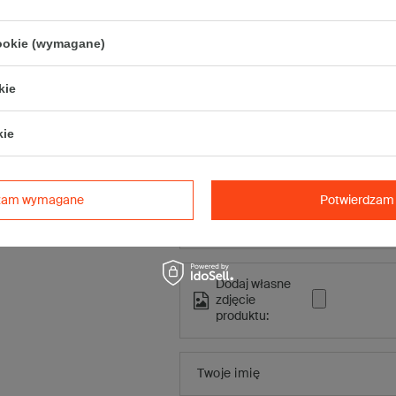
Napisz swo
cookie (wymagane)
Twoja o
kie
kie
Treść twojej opinii
Treść twojej opinii
dzam wymagane
Potwierdzam 
Dodaj własne
zdjęcie
produktu:
Twoje imię