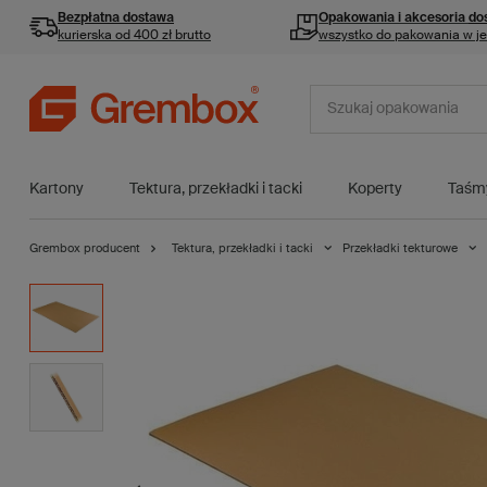
Bezpłatna dostawa
Opakowania i akcesoria
do
kurierska od 400 zł brutto
wszystko do pakowania w j
Kartony
Tektura, przekładki i tacki
Koperty
Taśm
Grembox producent
Tektura, przekładki i tacki
Przekładki tekturowe