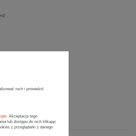
/m2
alizować ruch i prowadzić
ogle
. Akceptacja tego
a lub dostępu do nich klikając
kies z przeglądarki z danego