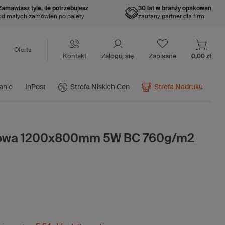
Zamawiasz tyle, ile potrzebujesz
30 lat w branży opakowań
od małych zamówień po palety
zaufany partner dla firm
Oferta
Kontakt
Zaloguj się
Zapisane
0,00 zł
anie
InPost
Strefa Niskich Cen
Strefa Nadruku
urowa 1200x800mm 5W BC 760g/m2