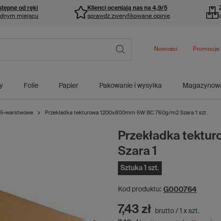
stępne od ręki
Klienci oceniają nas na 4,9/5
ednym miejscu
sprawdź zweryfikowane opinie
Nowości
Promocje
y
Folie
Papier
Pakowanie i wysyłka
Magazynow
5-warstwowe
Przekładka tekturowa 1200x800mm 5W BC 760g/m2 Szara 1 szt.
Przekładka tekt
Szara 1
Sztuka 1 szt.
G000764
Kod produktu:
7,43 zł
brutto
/
1
x
szt.