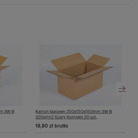
m 3W B
Karton klapowy 250x150x150mm 3W B
K
320g/m2 Szary Komplet 20 szt.
3
18,80 zł
brutto
2