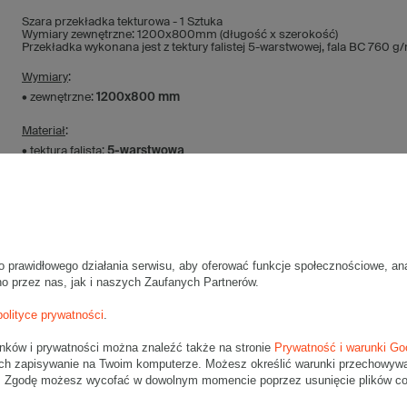
Szara przekładka tekturowa - 1 Sztuka
Wymiary zewnętrzne: 1200x800mm (długość x szerokość)
Przekładka wykonana jest z tektury falistej 5-warstwowej, fala BC 760 g
Wymiary
:
• zewnętrzne:
1200x800 mm
Materiał
:
• tektura falista:
5-warstwowa
• fala:
BC
• gramatura:
760g/m2
• kolor:
Szary
Dodatkowe
:
o prawidłowego działania serwisu, aby oferować funkcje społecznościowe, an
• waga jednostkowa (+/-5%):
730 g
no przez nas, jak i naszych Zaufanych Partnerów.
Maksymalna waga paczki -
31,5kg
polityce prywatności
.
Maksymalna ilość w jednej przesyłce -
6 szt.
unków i prywatności można znaleźć także na stronie
Prywatność i warunki Go
ch zapisywanie na Twoim komputerze. Możesz określić warunki przechowywani
". Zgodę możesz wycofać w dowolnym momencie poprzez usunięcie plików coo