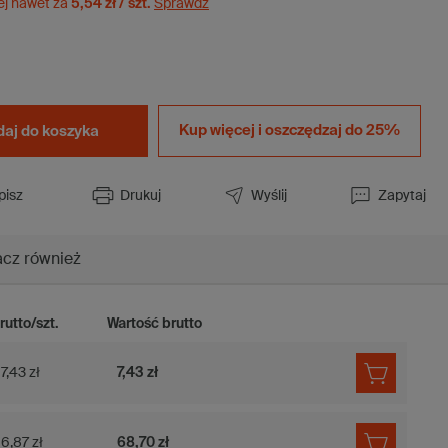
ej nawet za
5,54 zł / szt.
Sprawdź
Kup więcej i
oszczędzaj do 25%
aj do koszyka
pisz
Drukuj
Wyślij
Zapytaj
cz również
rutto/szt.
Wartość brutto
7,43 zł
7,43 zł
6,87 zł
68,70 zł