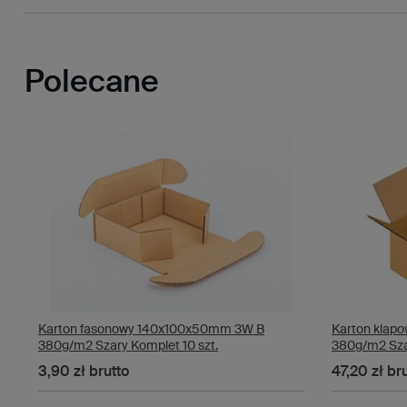
Polecane
Karton fasonowy 140x100x50mm 3W B
Karton kla
380g/m2 Szary Komplet 10 szt.
380g/m2 Sza
3,90 zł
brutto
47,20 zł
bru