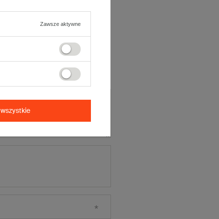
ją opinię
Zawsze aktywne
cena:
5/5
wszystkie