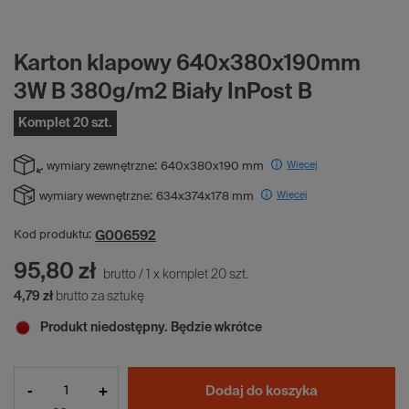
Karton klapowy 640x380x190mm
3W B 380g/m2 Biały InPost B
Komplet 20 szt.
Więcej
wymiary zewnętrzne:
640x380x190 mm
Więcej
wymiary wewnętrzne:
634x374x178 mm
G006592
Kod produktu:
95,80 zł
brutto
/
1
x
komplet
20
szt.
4,79 zł
brutto za sztukę
Produkt niedostępny. Będzie wkrótce
-
+
Dodaj do koszyka