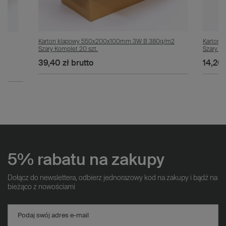
ką
Karton klapowy 550x200x100mm 3W B 380g/m2
Karton 
ary
Szary Komplet 20 szt.
Szary Ko
39,40 zł
brutto
14,20 
5% rabatu na zakupy
Dołącz do newslettera, odbierz jednorazowy kod na zakupy i bądź na
bieżąco z nowościami
Podaj swój adres e-mail