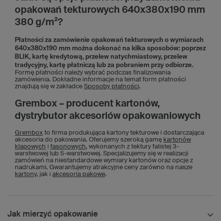
opakowań tekturowych 640x380x190 mm
380 g/m²?
Płatności za zamówienie opakowań tekturowych o wymiarach
640x380x190 mm można dokonać na kilka sposobów: poprzez
BLIK, kartę kredytową, przelew natychmiastowy, przelew
tradycyjny, kartę płatniczą lub za pobraniem przy odbiorze.
Formę płatności należy wybrać podczas finalizowania
zamówienia. Dokładne informacje na temat form płatności
znajdują się w zakładce
Sposoby płatności
.
Grembox – producent kartonów,
dystrybutor akcesoriów opakowaniowych
Grembox
to firma produkująca kartony tekturowe i dostarczająca
akcesoria do pakowania. Oferujemy szeroką gamę
kartonów
klapowych
i
fasonowych
, wykonanych z tektury falistej 3-
warstwowej lub 5-warstwowej. Specjalizujemy się w realizacji
zamówień na niestandardowe wymiary kartonów oraz opcje z
nadrukami. Gwarantujemy atrakcyjne ceny zarówno na nasze
kartony
, jak i
akcesoria pakowe
.
Jak mierzyć opakowanie