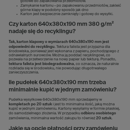
gotowe do zapakowania przedmiotów.
Zamykanie kartonu
-
po zapakowaniu przedmiotów, zakleić
górne klapy w podobny sposób jak dno
Karton jest bezpiecznie zamknięty i gotowy do wysyłki.
Czy karton 640x380x190 mm 380 g/m²
nadaje się do recyklingu?
Tak, karton klapowy o wymiarach 640x380x190 mm jest
odpowiedni do recyklingu
. Tektura falista jest przyjazna dla
środowiska, ponieważ jest wykonana z papieru, pochodzącego z
odnawialnych surowców. Można ją poddać recyklingowi, co
pozwala na przetworzenie na nowy papier lub tekturę. Ponadto,
tektura falista jest biodegradowalna
, co oznacza, że naturalnie
rozkłada się w środowisku, nie powodując długotrwałego
zanieczyszczenia.
Ile pudełek 640x380x190 mm trzeba
minimalnie kupić w jednym zamówieniu?
Pudełka wysyłkowe 640x380x190 mm sprzedajemy w
kompletach po 20 sztuk
i jest to minimalna ilość, jaką można
kupić w jednym zamówieniu. Kartony wysyłamy w formie płaskiej,
do samodzielnego złożenia. W przypadku
odbioru osobistego
zamówienia, minimalna wartość zakupu to również
20 sztuk
.
Jakie są opcje płatności przy zamówieniu