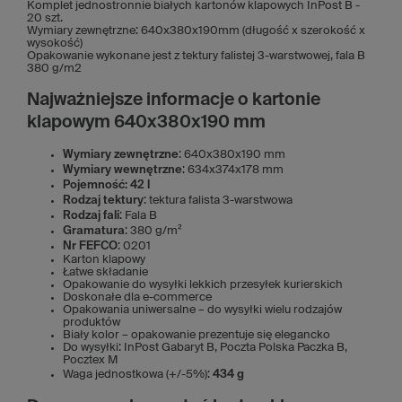
Komplet jednostronnie białych kartonów klapowych InPost B -
20 szt.
Wymiary zewnętrzne: 640x380x190mm (długość x szerokość x
wysokość)
Opakowanie wykonane jest z tektury falistej 3-warstwowej, fala B
380 g/m2
Najważniejsze informacje o kartonie
klapowym 640x380x190 mm
Wymiary zewnętrzne
: 640x380x190 mm
Wymiary wewnętrzne
: 634x374x178 mm
Pojemność: 42 l
Rodzaj tektury
: tektura falista 3-warstwowa
Rodzaj fali
: Fala B
Gramatura
: 380 g/m²
Nr FEFCO
: 0201
Karton klapowy
Łatwe składanie
Opakowanie do wysyłki lekkich przesyłek kurierskich
Doskonałe dla e-commerce
Opakowania uniwersalne – do wysyłki wielu rodzajów
produktów
Biały kolor – opakowanie prezentuje się elegancko
Do wysyłki: InPost Gabaryt B, Poczta Polska Paczka B,
Pocztex M
Waga jednostkowa (+/-5%):
434 g