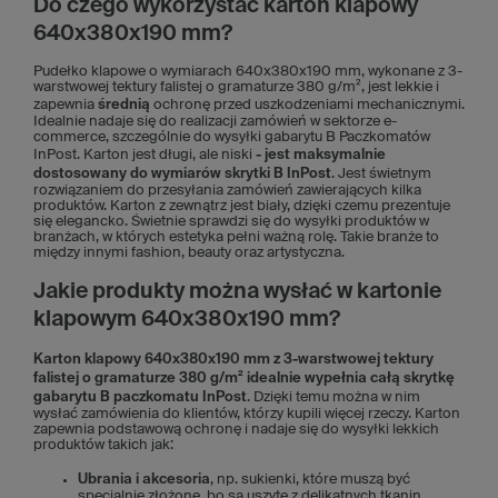
Do czego wykorzystać karton klapowy
640x380x190 mm?
Pudełko klapowe o wymiarach 640x380x190 mm, wykonane z 3-
warstwowej tektury falistej o gramaturze 380 g/m², jest lekkie i
zapewnia
średnią
ochronę przed uszkodzeniami mechanicznymi.
Idealnie nadaje się do realizacji zamówień w sektorze e-
commerce, szczególnie do wysyłki gabarytu B Paczkomatów
InPost. Karton jest długi, ale niski
- jest maksymalnie
dostosowany do wymiarów skrytki B InPost
. Jest świetnym
rozwiązaniem do przesyłania zamówień zawierających kilka
produktów. Karton z zewnątrz jest biały, dzięki czemu prezentuje
się elegancko. Świetnie sprawdzi się do wysyłki produktów w
branżach, w których estetyka pełni ważną rolę. Takie branże to
między innymi fashion, beauty oraz artystyczna.
Jakie produkty można wysłać w kartonie
klapowym 640x380x190 mm?
Karton klapowy 640x380x190 mm z 3-warstwowej tektury
falistej o gramaturze 380 g/m² idealnie wypełnia całą skrytkę
gabarytu B paczkomatu InPost
. Dzięki temu można w nim
wysłać zamówienia do klientów, którzy kupili więcej rzeczy. Karton
zapewnia podstawową ochronę i nadaje się do wysyłki lekkich
produktów takich jak:
Ubrania i akcesoria
, np. sukienki, które muszą być
specjalnie złożone, bo są uszyte z delikatnych tkanin