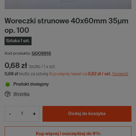
Woreczki strunowe 40x60mm 35µm
op. 100
Sztuka 1 szt.
G009916
Kod produktu:
0,68 zł
brutto
/
1
x
szt.
0,68 zł
brutto za sztukę
Kup więcej nawet za
0,62 zł / szt.
Sprawdź
Produkt dostępny
Wysyłka
-
+
Dodaj do koszyka
Kup więcej i
oszczędzaj do 8%