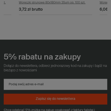
szt.
Woreczki strunowe 80x180mm 35µm op. 100 szt.
Woreczk
3,72 zł
brutto
6,06 z
5% rabatu na zakupy
Dołącz do newslettera, odbierz jednorazowy kod na zakupy i bądź na
bieżąco z nowościami
Podaj swój adres e-mail
Zapisz się do newslettera
Chcę odebrać 5% zniżkę na zakup opakowań z tektury falistej i