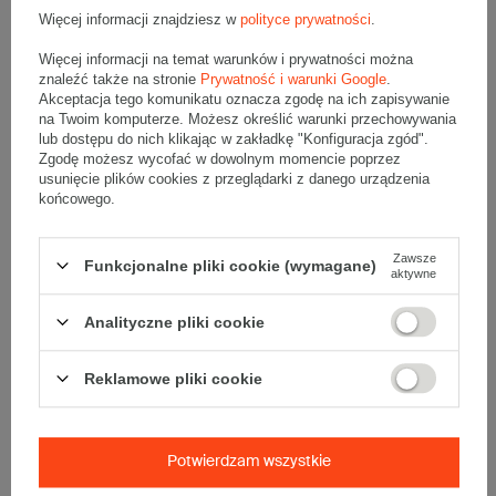
Materiał
:
Więcej informacji znajdziesz w
polityce prywatności
.
• Rodzaj tworzywa:
Folia polietylenowa LDPE
Więcej informacji na temat warunków i prywatności można
znaleźć także na stronie
Prywatność i warunki Google
.
• Kolor:
Transparentne
Akceptacja tego komunikatu oznacza zgodę na ich zapisywanie
na Twoim komputerze. Możesz określić warunki przechowywania
Dodatkowe
:
lub dostępu do nich klikając w zakładkę "Konfiguracja zgód".
• producent:
PLAST
Zgodę możesz wycofać w dowolnym momencie poprzez
usunięcie plików cookies z przeglądarki z danego urządzenia
• Jednostka:
Woreczek 100 szt.
końcowego.
Woreczki strunowe to idealne rozwiązanie do segregowania i
Zawsze
Funkcjonalne pliki cookie (wymagane)
przechowywania małych przedmiotów. Wykonane z mocnej folii
aktywne
LDPE odpornej na rozerwanie zabezpieczają rzeczy przed
wilgocią.
Analityczne pliki cookie
"Strunówki" cechują się wysoką wytrzymałością, posiadają mocny
zamek strunowy, wypukły czerwony pasek ułatwiający otwieranie
oraz okrągły otwór umożliwiający zawieszenie.
Reklamowe pliki cookie
Torebki strunowe są dopuszczone do kontaktu z żywnością.
Potwierdzam wszystkie
Opinie
(0)