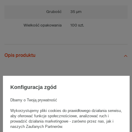
Grubość
35 µm
Wielkość opakowania
100 szt.
Opis produktu
1 op. transparentnych woreczków strunowych o wymiarach
40x60mm pakowanych po 100 szt. Produkt wykonany z folii
Konfiguracja zgód
polietylenowej LDPE o grubości 35µm. Opakowanie zawiera 100
szt. w woreczku.
Dbamy o Twoją prywatność
Wymiary
:
• Zewnętrzne:
40x60mm
Wykorzystujemy pliki cookies do prawidłowego działania serwisu,
aby oferować funkcje społecznościowe, analizować ruch i
• Grubość:
35µm
prowadzić działania marketingowe - zarówno przez nas, jak i
naszych Zaufanych Partnerów.