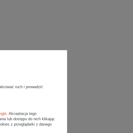
alizować ruch i prowadzić
ogle
. Akceptacja tego
a lub dostępu do nich klikając
kies z przeglądarki z danego