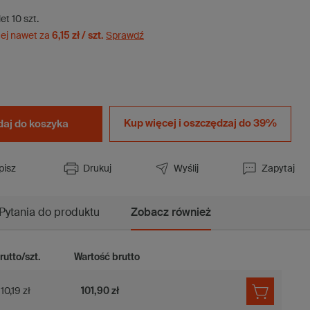
et
10
szt.
ej nawet za
6,15 zł / szt.
Sprawdź
Kup więcej i
oszczędzaj do 39%
aj do koszyka
pisz
Drukuj
Wyślij
Zapytaj
Pytania do produktu
Zobacz również
rutto/szt.
Wartość brutto
10,19 zł
101,90 zł