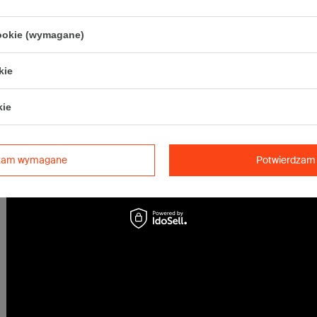
cookie (wymagane)
kie
kie
dzam wymagane
Potwierdzam 