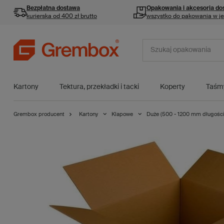
Bezpłatna dostawa
Opakowania i akcesoria
do
kurierska od 400 zł brutto
wszystko do pakowania w j
Kartony
Tektura, przekładki i tacki
Koperty
Taśm
Grembox producent
Kartony
Klapowe
Duże (500 - 1200 mm długości