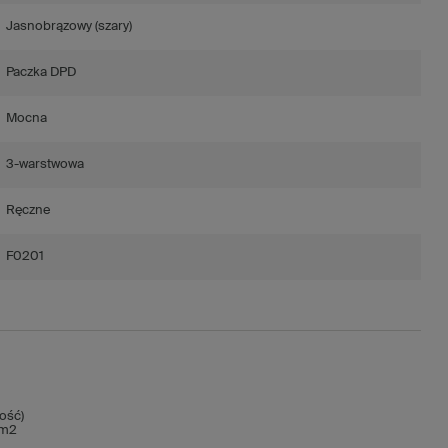
Jasnobrązowy (szary)
Paczka DPD
Mocna
3-warstwowa
Ręczne
F0201
ość)
/m2