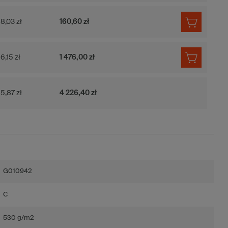
8,03 zł
160,60 zł
6,15 zł
1 476,00 zł
5,87 zł
4 226,40 zł
G010942
C
530 g/m2