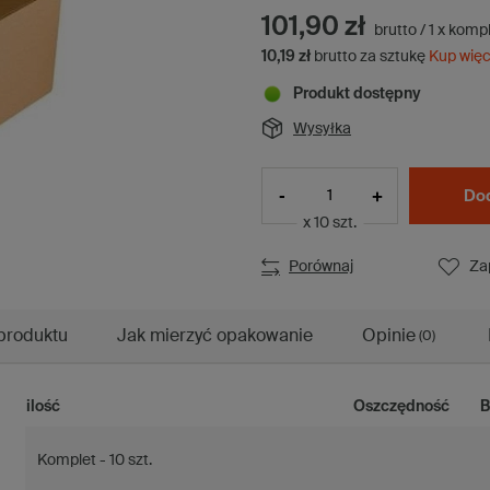
101,90 zł
brutto
/
1
x
kompl
10,19 zł
brutto za sztukę
Kup więc
Produkt dostępny
Wysyłka
-
+
Dod
x 10 szt.
Porównaj
Za
produktu
Jak mierzyć opakowanie
Opinie
(0)
ilość
Oszczędność
B
Komplet - 10 szt.