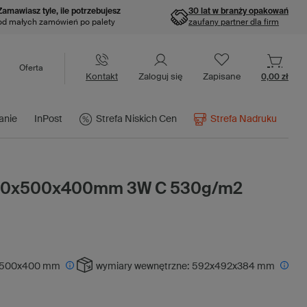
Zamawiasz tyle, ile potrzebujesz
30 lat w branży opakowań
od małych zamówień po palety
zaufany partner dla firm
Oferta
Kontakt
Zaloguj się
Zapisane
0,00 zł
anie
InPost
Strefa Niskich Cen
Strefa Nadruku
600x500x400mm 3W C 530g/m2
500x400 mm
wymiary wewnętrzne:
592x492x384 mm