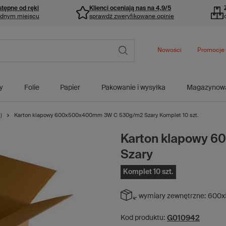
stępne od ręki
Klienci oceniają nas na 4,9/5
ednym miejscu
sprawdź zweryfikowane opinie
Nowości
Promocje
y
Folie
Papier
Pakowanie i wysyłka
Magazynow
)
Karton klapowy 600x500x400mm 3W C 530g/m2 Szary Komplet 10 szt.
Karton klapowy 
Szary
Komplet 10 szt.
wymiary zewnętrzne:
600x
G010942
Kod produktu: