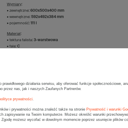
Wymiary
:
• zewnętrzne:
600x500x400 mm
• wewnętrzne:
592x492x384 mm
• pojemność:
111 l
Materiał
:
• tektura falista:
3-warstwowa
• fala:
C
• gramatura:
530 g/m2
• kolor:
Szary
Dodatkowe
:
• waga jednostkowa (+/-5%):
1033 g
• typ fefco:
F0201
o prawidłowego działania serwisu, aby oferować funkcje społecznościowe, an
no przez nas, jak i naszych Zaufanych Partnerów.
Karton nadaje się do pakowania wysyłek kurierskich:
polityce prywatności
.
• Poczta Polska Paczka B
• Pocztex XL
unków i prywatności można znaleźć także na stronie
Prywatność i warunki Go
ch zapisywanie na Twoim komputerze. Możesz określić warunki przechowywani
Maksymalna waga paczki -
31,5kg
". Zgodę możesz wycofać w dowolnym momencie poprzez usunięcie plików coo
Maksymalna ilość w jednej przesyłce -
1 x komplet
(10 szt.)