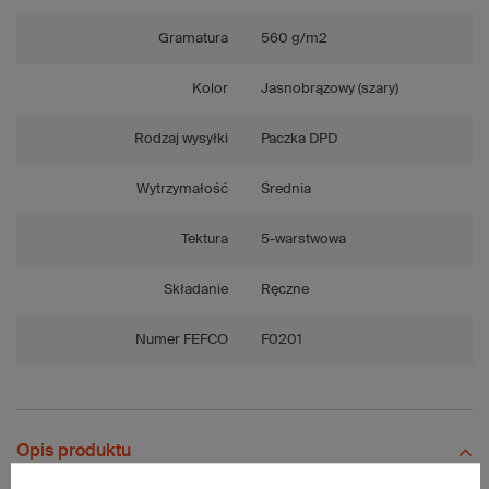
Gramatura
560 g/m2
Kolor
Jasnobrązowy (szary)
Rodzaj wysyłki
Paczka DPD
Wytrzymałość
Średnia
Tektura
5-warstwowa
Składanie
Ręczne
Numer FEFCO
F0201
Opis produktu