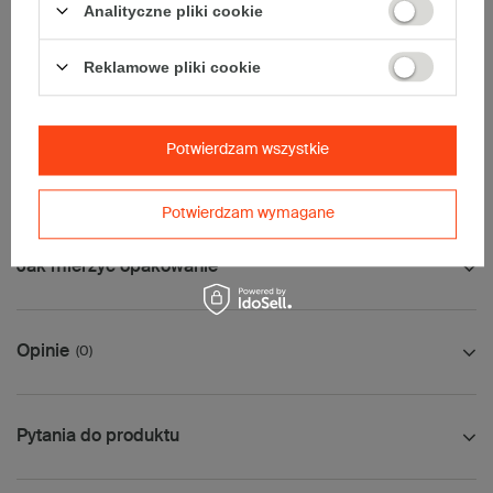
Analityczne pliki cookie
• Poczta Polska Paczka B
Maksymalna waga paczki -
31,5kg
Reklamowe pliki cookie
Maksymalna ilość w jednej przesyłce -
1 x komplet
(10 szt.)
Tolerancja wymiarów wynikająca z parametrów pracy maszyn
produkcyjnych wynosi ±5mm (dla kartonów 5-warstwowych
Potwierdzam wszystkie
tolerancja może być większa ze względu na grubość tektury).
Potwierdzam wymagane
Jak mierzyć opakowanie
Opinie
(0)
Pytania do produktu