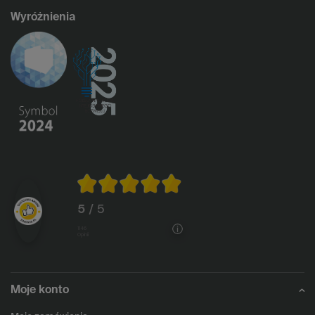
Wyróżnienia
5
/ 5
1146
opinii
Moje konto