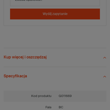
Wysyłka
Wyślij zapytanie
-
+
Dodaj do koszyka
x 10 szt.
Porównaj
Zapisz
Wyślij
Zadaj pytanie
Kup więcej i oszczędzaj
Specyfikacja
Kod produktu
G011669
Fala
BC