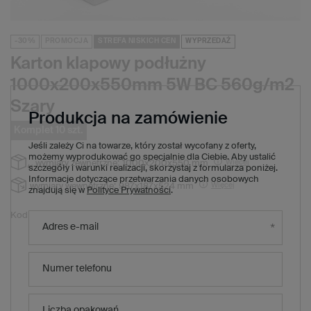
-30%
PROMOCJA
STREFA NISKICH CEN
WYPRZEDAŻ
Karton klapowy podłużny
1000x200x550mm 5W BC 560g/m2
Szary
Produkcja na zamówienie
Komplet 10 szt.
Jeśli zależy Ci na towarze, który został wycofany z oferty,
możemy wyprodukować go specjalnie dla Ciebie. Aby ustalić
Więcej
wymiary zewnętrzne:
1000x200x550 mm
szczegóły i warunki realizacji, skorzystaj z formularza poniżej.
Informacje dotyczące przetwarzania danych osobowych
Więcej
wymiary wewnętrzne:
987x187x524 mm
znajdują się w
Polityce Prywatności
.
G011669
Kod produktu:
Adres e-mail
100,40 zł
(Zniżka
30
%)
Cena regularna:
70,30 zł
brutto
/
1
x
komplet
10
szt.
Numer telefonu
7,03 zł
brutto za sztukę
Produkt niedostępny. Będzie wkrótce
Liczba opakowań