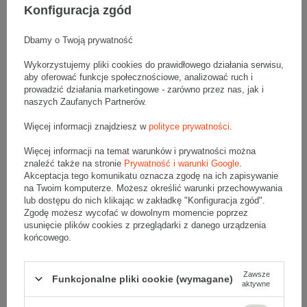
Konfiguracja zgód
Komplet szarych kartonów klapowych - 10 szt.
Dbamy o Twoją prywatność
Wymiary zewnętrzne: 1000x200x550mm (długość x szerokość x
wysokość)
Opakowanie wykonane jest z tektury falistej 5-warstwowej, fala BC
Wykorzystujemy pliki cookies do prawidłowego działania serwisu,
560 g/m2
aby oferować funkcje społecznościowe, analizować ruch i
prowadzić działania marketingowe - zarówno przez nas, jak i
Wymiary
:
naszych Zaufanych Partnerów.
• zewnętrzne:
1000x200x550 mm
• wewnętrzne:
987x187x524 mm
Więcej informacji znajdziesz w
polityce prywatności
.
• pojemność:
96 l
Więcej informacji na temat warunków i prywatności można
Materiał
:
znaleźć także na stronie
Prywatność i warunki Google
.
Akceptacja tego komunikatu oznacza zgodę na ich zapisywanie
• tektura falista:
5-warstwowa
na Twoim komputerze. Możesz określić warunki przechowywania
• fala:
BC
lub dostępu do nich klikając w zakładkę "Konfiguracja zgód".
• gramatura:
560 g/m2
Zgodę możesz wycofać w dowolnym momencie poprzez
• kolor:
Szary
usunięcie plików cookies z przeglądarki z danego urządzenia
końcowego.
Dodatkowe
:
• waga jednostkowa (+/-5%):
979 g
Zawsze
Funkcjonalne pliki cookie (wymagane)
• typ fefco:
F0201
aktywne
Karton nadaje się do pakowania wysyłek kurierskich: