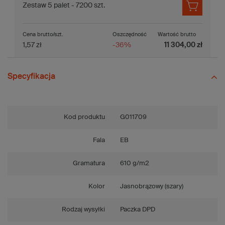
Zestaw 5 palet - 7200 szt.
Cena brutto/szt.
Oszczędność
Wartość brutto
1,57 zł
-36%
11 304,00 zł
Specyfikacja
Kod produktu
G011709
Fala
EB
Gramatura
610 g/m2
Kolor
Jasnobrązowy (szary)
Rodzaj wysyłki
Paczka DPD