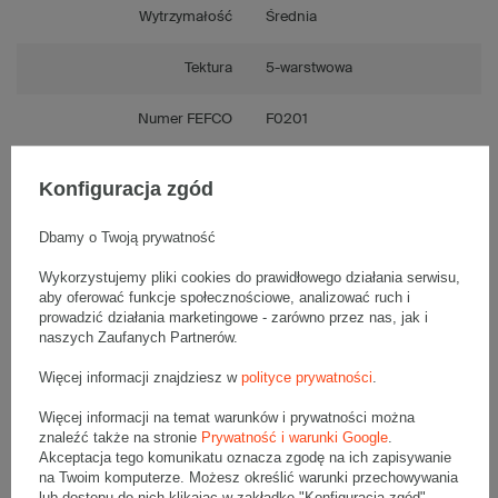
Wytrzymałość
Średnia
Tektura
5-warstwowa
Numer FEFCO
F0201
Składanie
Ręczne
Konfiguracja zgód
Dbamy o Twoją prywatność
Wykorzystujemy pliki cookies do prawidłowego działania serwisu,
Opis produktu
aby oferować funkcje społecznościowe, analizować ruch i
prowadzić działania marketingowe - zarówno przez nas, jak i
naszych Zaufanych Partnerów.
Komplet szarych kartonów klapowych - 20 szt.
Więcej informacji znajdziesz w
polityce prywatności
.
Wymiary zewnętrzne: 300x250x80mm (długość x szerokość x
wysokość)
Więcej informacji na temat warunków i prywatności można
Opakowanie wykonane jest z tektury falistej 5-warstwowej, fala EB
610 g/m2
znaleźć także na stronie
Prywatność i warunki Google
.
Akceptacja tego komunikatu oznacza zgodę na ich zapisywanie
Wymiary
:
na Twoim komputerze. Możesz określić warunki przechowywania
lub dostępu do nich klikając w zakładkę "Konfiguracja zgód".
• zewnętrzne:
300x250x80 mm