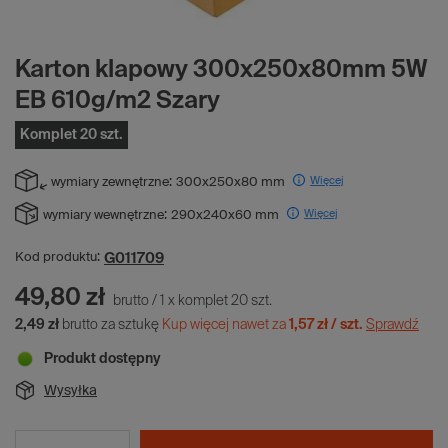
Karton klapowy 300x250x80mm 5W
EB 610g/m2 Szary
Komplet 20 szt.
Więcej
wymiary zewnętrzne:
300x250x80 mm
Więcej
wymiary wewnętrzne:
290x240x60 mm
G011709
Kod produktu:
49,80 zł
brutto
/
1
x
komplet
20
szt.
2,49 zł
brutto za sztukę
Kup więcej nawet za
1,57 zł / szt.
Sprawdź
Produkt dostępny
Wysyłka