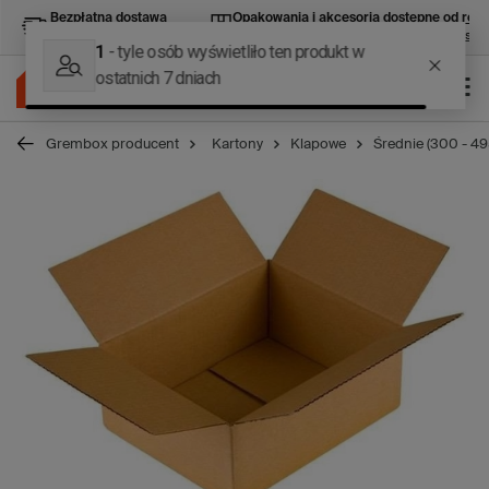
Bezpłatna dostawa
Opakowania i akcesoria
dostępne od ręki
kurierska od 400 zł brutto
wszystko do pakowania w jednym miejscu
Grembox producent
Kartony
Klapowe
Średnie (300 - 4