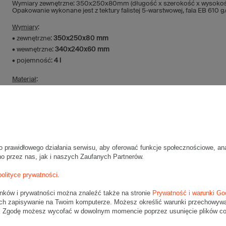
Wymiary zewnętrzne: 350x250x80mm (długość x szerokość x wysokoś
Opakowanie wykonane jest z tektury falistej 5-warstwowej, fala EB 610 
Wymiary
:
• zewnętrzne:
350x250x80 mm
• wewnętrzne:
340x240x60 mm
• pojemność:
4 l
Materiał
:
• tektura falista:
5-warstwowa
• fala:
EB
• gramatura:
610 g/m2
• kolor:
Szary
Dodatkowe
:
o prawidłowego działania serwisu, aby oferować funkcje społecznościowe, an
• waga jednostkowa (+/-5%):
228 g
no przez nas, jak i naszych Zaufanych Partnerów.
• typ fefco:
F0201
polityce prywatności
.
Karton nadaje się do pakowania wysyłek kurierskich:
unków i prywatności można znaleźć także na stronie
Prywatność i warunki Go
• Poczta Polska List L
ch zapisywanie na Twoim komputerze. Możesz określić warunki przechowywani
• Poczta Polska Paczka A
". Zgodę możesz wycofać w dowolnym momencie poprzez usunięcie plików coo
• InPost A