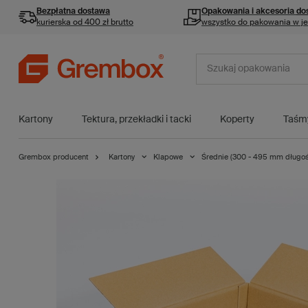
Bezpłatna dostawa
Opakowania i akcesoria
do
kurierska od 400 zł brutto
wszystko do pakowania w j
Kartony
Tektura, przekładki i tacki
Koperty
Taśm
Grembox producent
Kartony
Klapowe
Średnie (300 - 495 mm długoś