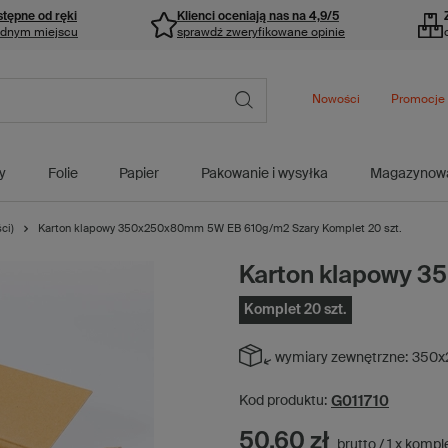
stępne od ręki
Klienci oceniają nas na 4,9/5
ednym miejscu
sprawdź zweryfikowane opinie
Nowości
Promocje
y
Folie
Papier
Pakowanie i wysyłka
Magazynow
ci)
Karton klapowy 350x250x80mm 5W EB 610g/m2 Szary Komplet 20 szt.
Karton klapowy 
Komplet 20 szt.
wymiary zewnętrzne:
350x
G011710
Kod produktu:
50,60 zł
brutto
/
1
x
kompl