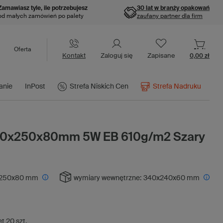
Zamawiasz tyle, ile potrzebujesz
30 lat w branży opakowań
od małych zamówień po palety
zaufany partner dla firm
Oferta
Kontakt
Zaloguj się
Zapisane
0,00 zł
anie
InPost
Strefa Niskich Cen
Strefa Nadruku
350x250x80mm 5W EB 610g/m2 Szary
250x80 mm
wymiary wewnętrzne:
340x240x60 mm
et
20
szt.