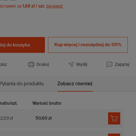
ej nawet za
1,68 zł / szt.
Sprawdź
Kup więcej i
oszczędzaj do 33%
aj do koszyka
pisz
Drukuj
Wyślij
Zapytaj
Pytania do produktu
Zobacz również
rutto/szt.
Wartość brutto
2,53 zł
50,60 zł