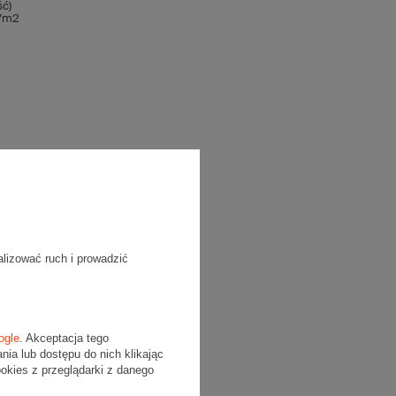
ć)
g/m2
alizować ruch i prowadzić
ogle
. Akceptacja tego
a lub dostępu do nich klikając
kies z przeglądarki z danego