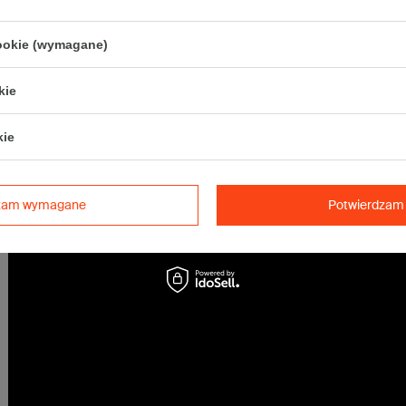
• Pocztex S
• Orlen Paczka S
cookie (wymagane)
Maksymalna waga paczki -
31,5kg
Maksymalna ilość w jednej przesyłce -
5 x komplet
(100 szt.)
kie
kie
dzam wymagane
Potwierdzam 