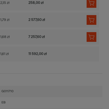
2,15 zł
258,00 zł
1,79 zł
2 577,60 zł
1,68 zł
7 257,60 zł
1,61 zł
11 592,00 zł
G011710
EB