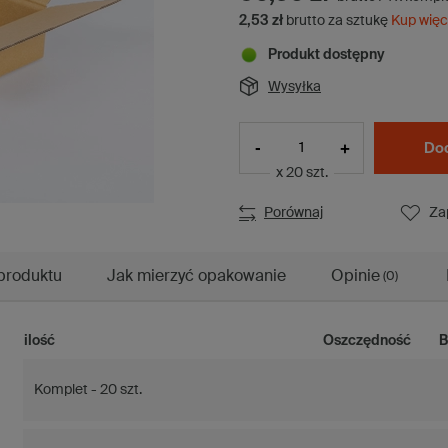
2,53 zł
brutto za sztukę
Kup więc
Produkt dostępny
Wysyłka
-
+
Dod
x 20 szt.
Porównaj
Za
produktu
Jak mierzyć opakowanie
Opinie
(0)
ilość
Oszczędność
B
Komplet - 20 szt.