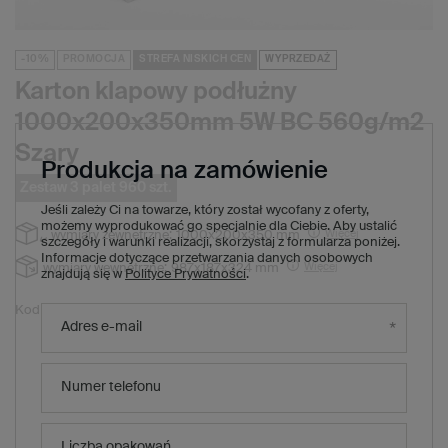
-10%
PROMOCJA
STREFA NISKICH CEN
WYPRZEDAŻ
Karton klapowy podłużny
1000x200x350mm 5W BC 560g/m2
Szary
Produkcja na zamówienie
Zestaw 3 palet 960 szt.
Jeśli zależy Ci na towarze, który został wycofany z oferty,
możemy wyprodukować go specjalnie dla Ciebie. Aby ustalić
Więcej
wymiary zewnętrzne:
1000x200x350 mm
szczegóły i warunki realizacji, skorzystaj z formularza poniżej.
Informacje dotyczące przetwarzania danych osobowych
Więcej
wymiary wewnętrzne:
987x187x324 mm
znajdują się w
Polityce Prywatności
.
G011665
Kod produktu:
Adres e-mail
4 550,40 zł
(Zniżka
10
%)
Cena regularna:
4 099,20 zł
brutto
/
1
x
zestaw palet
960
szt.
Numer telefonu
4,27 zł
brutto za sztukę
Produkt niedostępny. Będzie wkrótce
Liczba opakowań