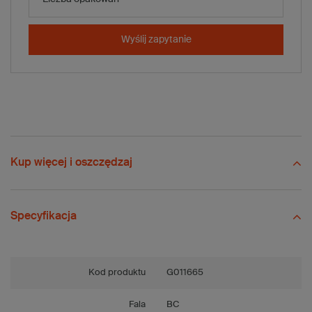
Wysyłka
Wyślij zapytanie
-
+
Dodaj do koszyka
x 960 szt.
Porównaj
Zapisz
Wyślij
Zadaj pytanie
Kup więcej i oszczędzaj
Specyfikacja
Kod produktu
G011665
Fala
BC