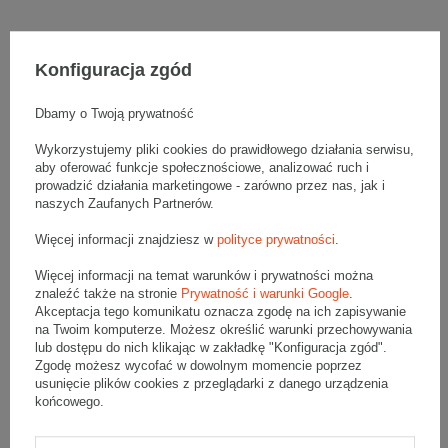
Zestaw 3 palet szarych kartonów klapowych - 960 szt.
Wymiary zewnętrzne: 1000x200x350mm (długość x szerokość x
Konfiguracja zgód
wysokość)
Opakowanie wykonane jest z tektury falistej 5-warstwowej, fala BC
560 g/m2
Dbamy o Twoją prywatność
Wymiary
:
Wykorzystujemy pliki cookies do prawidłowego działania serwisu,
• zewnętrzne:
1000x200x350 mm
aby oferować funkcje społecznościowe, analizować ruch i
• wewnętrzne:
987x187x324 mm
prowadzić działania marketingowe - zarówno przez nas, jak i
• pojemność:
59 l
naszych Zaufanych Partnerów.
Materiał
:
Więcej informacji znajdziesz w
polityce prywatności
.
• tektura falista:
5-warstwowa
Więcej informacji na temat warunków i prywatności można
• fala:
BC
znaleźć także na stronie
Prywatność i warunki Google
.
• gramatura:
560 g/m2
Akceptacja tego komunikatu oznacza zgodę na ich zapisywanie
• kolor:
Szary
na Twoim komputerze. Możesz określić warunki przechowywania
lub dostępu do nich klikając w zakładkę "Konfiguracja zgód".
Dodatkowe
:
Zgodę możesz wycofać w dowolnym momencie poprzez
usunięcie plików cookies z przeglądarki z danego urządzenia
• waga jednostkowa (+/-5%):
709 g
końcowego.
• typ fefco:
F0201
Karton nadaje się do pakowania wysyłek kurierskich: