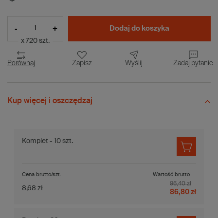
-
+
Dodaj do koszyka
x 720 szt.
Porównaj
Zapisz
Wyślij
Zadaj pytanie
Kup więcej i oszczędzaj
Komplet - 10 szt.
Cena brutto/szt.
Wartość brutto
96,40 zł
8,68 zł
86,80 zł