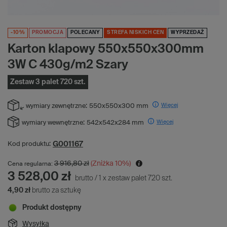
-10%
PROMOCJA
POLECANY
STREFA NISKICH CEN
WYPRZEDAŻ
Karton klapowy 550x550x300mm
3W C 430g/m2 Szary
Zestaw 3 palet 720 szt.
Więcej
wymiary zewnętrzne:
550x550x300 mm
Więcej
wymiary wewnętrzne:
542x542x284 mm
G001167
Kod produktu:
3 916,80 zł
(Zniżka
10
%)
Cena regularna:
3 528,00 zł
brutto
/
1
x
zestaw palet
720
szt.
4,90 zł
brutto za sztukę
Produkt dostępny
Wysyłka