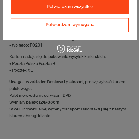
• fala:
C
Potwierdzam wszystkie
• gramatura:
430 g/m2
• kolor:
Szary
Potwierdzam wymagane
Dodatkowe
:
• waga jednostkowa (+/-5%):
790 g
• typ fefco:
F0201
Karton nadaje się do pakowania wysyłek kurierskich:
• Poczta Polska Paczka B
• Pocztex XL
Uwaga
- w zakładce Dostawa i płatności, proszę wybrać kuriera
paletowego.
Palet nie wysyłamy serwisem DPD.
Wymiary palety:
124x88cm
W celu indywidualnej wyceny transportu skontaktuj się z naszym
biurem obsługi klienta