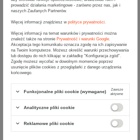
Składanie
Ręczne
prowadzić działania marketingowe - zarówno przez nas, jak i
naszych Zaufanych Partnerów.
Numer FEFCO
F0201
Więcej informacji znajdziesz w
polityce prywatności
.
Więcej informacji na temat warunków i prywatności można
znaleźć także na stronie
Prywatność i warunki Google
.
Akceptacja tego komunikatu oznacza zgodę na ich zapisywanie
Opis produktu
na Twoim komputerze. Możesz określić warunki przechowywania
lub dostępu do nich klikając w zakładkę "Konfiguracja zgód".
Zgodę możesz wycofać w dowolnym momencie poprzez
usunięcie plików cookies z przeglądarki z danego urządzenia
końcowego.
Zestaw 3 palet szarych kartonów klapowych - 720 szt.
Wymiary zewnętrzne: 550x550x300mm (długość x szerokość x
wysokość)
Opakowanie wykonane jest z tektury falistej 3-warstwowej, fala C
Zawsze
430 g/m2
Funkcjonalne pliki cookie (wymagane)
aktywne
Wymiary
:
Analityczne pliki cookie
• zewnętrzne:
550x550x300 mm
• wewnętrzne:
542x542x284 mm
• pojemność:
83 l
Reklamowe pliki cookie
Materiał
:
• tektura falista:
3-warstwowa