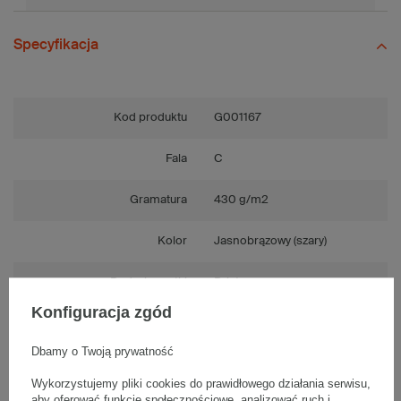
Specyfikacja
Kod produktu
G001167
Fala
C
Gramatura
430 g/m2
Kolor
Jasnobrązowy (szary)
Rodzaj wysyłki
Paleta
Konfiguracja zgód
Wytrzymałość
Średnia
Dbamy o Twoją prywatność
Tektura
3-warstwowa
Wykorzystujemy pliki cookies do prawidłowego działania serwisu,
aby oferować funkcje społecznościowe, analizować ruch i