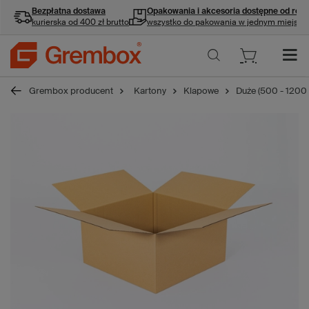
Bezpłatna dostawa
Opakowania i akcesoria
dostępne od ręki
kurierska od 400 zł brutto
wszystko do pakowania w jednym miejscu
Grembox producent
Kartony
Klapowe
Duże (500 - 1200