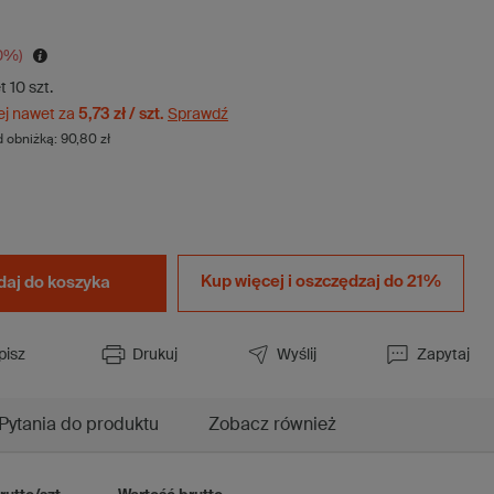
0
%)
t
10
szt.
ej nawet za
5,73 zł / szt.
Sprawdź
d obniżką:
90,80 zł
Kup więcej i
oszczędzaj do 21%
daj do koszyka
pisz
Drukuj
Wyślij
Zapytaj
Pytania do produktu
Zobacz również