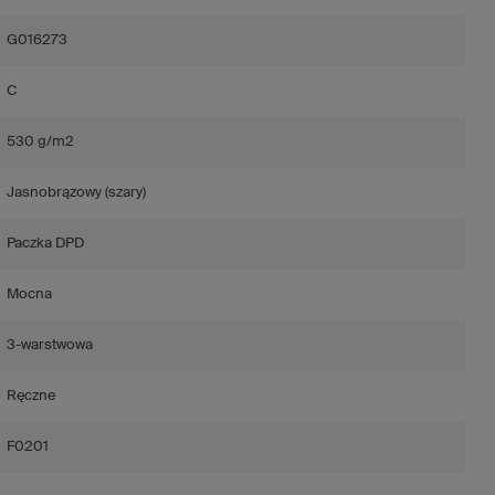
G016273
C
530 g/m2
Jasnobrązowy (szary)
Paczka DPD
Mocna
3-warstwowa
Ręczne
F0201