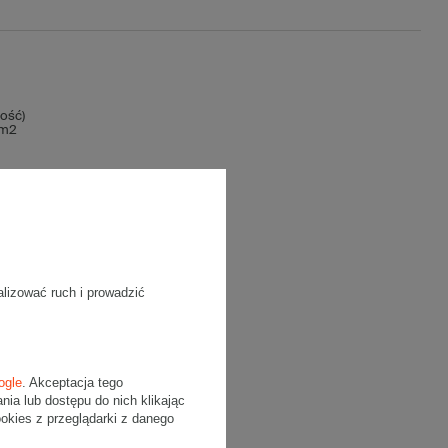
ość)
/m2
alizować ruch i prowadzić
ogle
. Akceptacja tego
a lub dostępu do nich klikając
kies z przeglądarki z danego