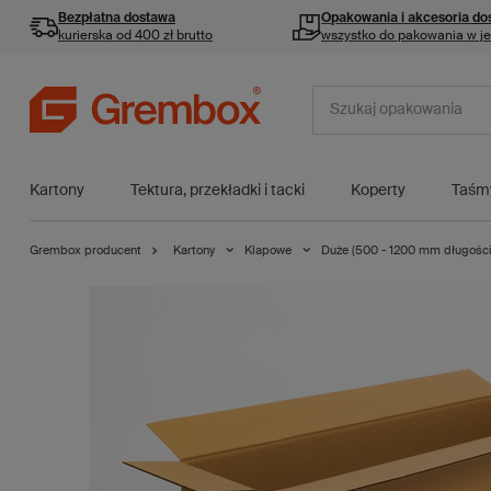
Bezpłatna dostawa
Opakowania i akcesoria
do
kurierska od 400 zł brutto
wszystko do pakowania w j
Kartony
Tektura, przekładki i tacki
Koperty
Taśm
Grembox producent
Kartony
Klapowe
Duże (500 - 1200 mm długości