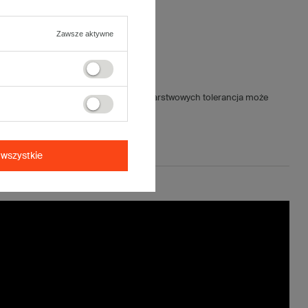
Zawsze aktywne
jnych wynosi ±5mm (dla kartonów 5-warstwowych tolerancja może
wszystkie