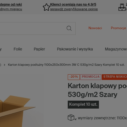
stępne od ręki
Klienci oceniają nas na 4,9/5
ednym miejscu
sprawdź zweryfikowane opinie
Nowości
Promocje
y
Folie
Papier
Pakowanie i wysyłka
Magazynow
)
Karton klapowy podłużny 1100x250x300mm 3W C 530g/m2 Szary Komplet 10 szt.
-20%
PROMOCJA
STREFA NISKIC
Karton klapowy 
530g/m2 Szary
Komplet 10 szt.
wymiary zewnętrzne:
1100