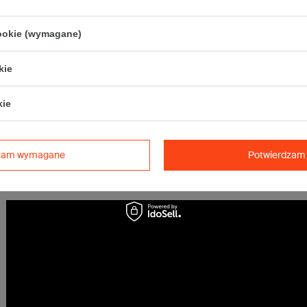
Karton nadaje się do pakowania wysyłek kurierskich:
• Poczta Polska Paczka B
cookie (wymagane)
Maksymalna waga paczki -
31,5kg
kie
Maksymalna ilość w jednej przesyłce -
2 x komplet
(20 szt.)
Tolerancja wymiarów wynikająca z parametrów pracy maszyn produkcy
kie
być większa ze względu na grubość tektury).
dzam wymagane
Potwierdzam 