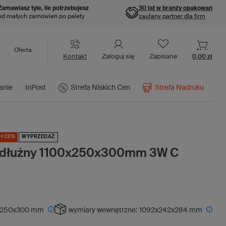
Zamawiasz tyle, ile potrzebujesz
30 lat w branży opakowań
od małych zamówień po palety
zaufany partner dla firm
Oferta
Kontakt
Zaloguj się
Zapisane
0,00 zł
anie
InPost
Strefa Niskich Cen
Strefa Nadruku
H CEN
WYPRZEDAŻ
podłużny 1100x250x300mm 3W C
x250x300 mm
wymiary wewnętrzne:
1092x242x284 mm