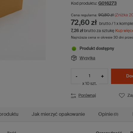
G016273
Kod produktu:
90,80 zł
(Zniżka
2
Cena regularna:
72,60 zł
brutto
/
1
x
komple
7,26 zł
brutto za sztukę
Kup więc
Najniższa cena w okresie 30 dni prze
Produkt dostępny
Wysyłka
-
+
Do
x 10 szt.
Porównaj
Za
produktu
Jak mierzyć opakowanie
Opinie
(0)