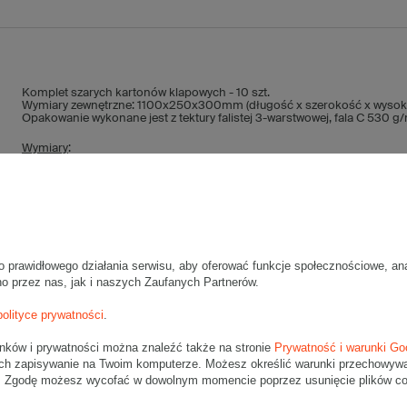
Komplet szarych kartonów klapowych - 10 szt.
Wymiary zewnętrzne: 1100x250x300mm (długość x szerokość x wysok
Opakowanie wykonane jest z tektury falistej 3-warstwowej, fala C 530 g
Wymiary
:
• zewnętrzne:
1100x250x300 mm
• wewnętrzne:
1092x242x284 mm
• pojemność:
75 l
Materiał
:
• tektura falista:
3-warstwowa
o prawidłowego działania serwisu, aby oferować funkcje społecznościowe, an
no przez nas, jak i naszych Zaufanych Partnerów.
• fala:
C
• gramatura:
530 g/m2
polityce prywatności
.
• kolor:
Szary
unków i prywatności można znaleźć także na stronie
Prywatność i warunki Go
Dodatkowe
:
ch zapisywanie na Twoim komputerze. Możesz określić warunki przechowywani
• waga jednostkowa (+/-5%):
770 g
". Zgodę możesz wycofać w dowolnym momencie poprzez usunięcie plików coo
• typ fefco:
F0201