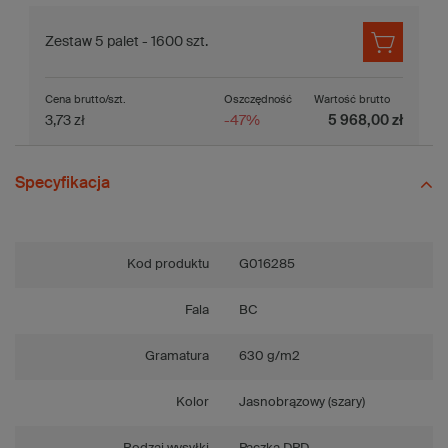
Zestaw 5 palet - 1600 szt.
Cena brutto/szt.
Oszczędność
Wartość brutto
3,73 zł
-47%
5 968,00 zł
Specyfikacja
Kod produktu
G016285
Fala
BC
Gramatura
630 g/m2
Kolor
Jasnobrązowy (szary)