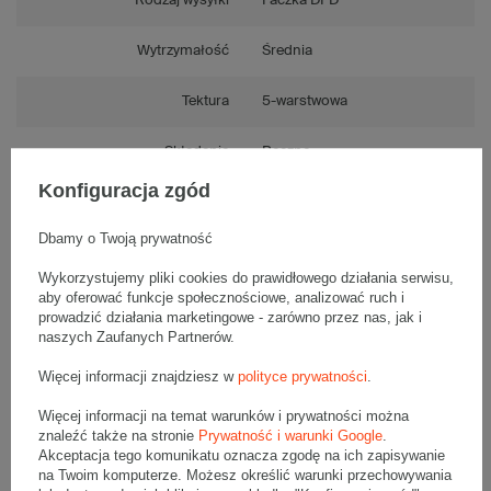
Rodzaj wysyłki
Paczka DPD
Wytrzymałość
Średnia
Tektura
5-warstwowa
Składanie
Ręczne
Konfiguracja zgód
Numer FEFCO
F0201
Dbamy o Twoją prywatność
Wykorzystujemy pliki cookies do prawidłowego działania serwisu,
aby oferować funkcje społecznościowe, analizować ruch i
Opis produktu
prowadzić działania marketingowe - zarówno przez nas, jak i
naszych Zaufanych Partnerów.
Więcej informacji znajdziesz w
polityce prywatności
.
Komplet szarych kartonów klapowych - 10 szt.
Więcej informacji na temat warunków i prywatności można
Wymiary zewnętrzne: 1200x200x200mm (długość x szerokość x
wysokość)
znaleźć także na stronie
Prywatność i warunki Google
.
Opakowanie wykonane jest z tektury falistej 5-warstwowej, fala BC
Akceptacja tego komunikatu oznacza zgodę na ich zapisywanie
630 g/m2
na Twoim komputerze. Możesz określić warunki przechowywania