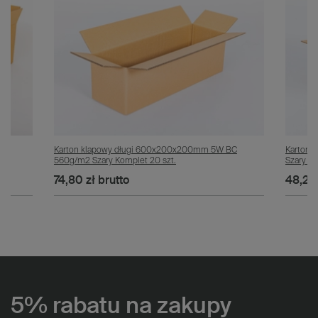
BC
Karton klapowy długi 600x200x200mm 5W BC
Karton
560g/m2 Szary Komplet 20 szt.
Szary Ko
74,80 zł
brutto
48,20 
5% rabatu na zakupy