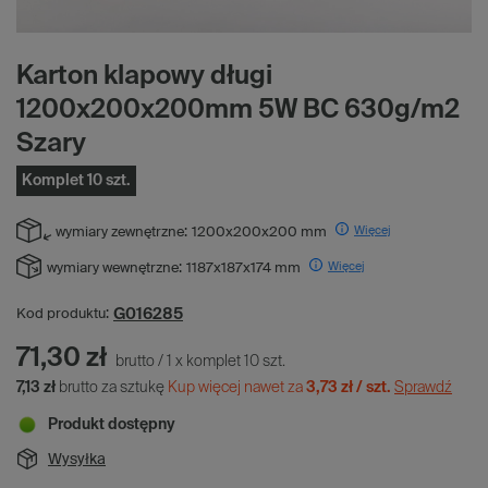
Karton klapowy długi
1200x200x200mm 5W BC 630g/m2
Szary
Komplet 10 szt.
Więcej
wymiary zewnętrzne:
1200x200x200 mm
Więcej
wymiary wewnętrzne:
1187x187x174 mm
G016285
Kod produktu:
71,30 zł
brutto
/
1
x
komplet
10
szt.
7,13 zł
brutto za sztukę
Kup więcej nawet za
3,73 zł / szt.
Sprawdź
Produkt dostępny
Wysyłka