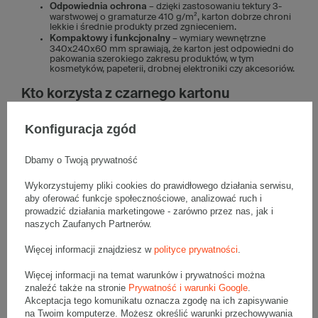
Odpowiednia ochrona
– dzięki zastosowaniu tektury 3-
warstwowej o gramaturze 410 g/m², karton dobrze chroni
lekkie i średnie produkty przed zgnieceniem.
Kompaktowy i funkcjonalny
– wymiary wewnętrzne
340x240x60 mm sprawiają, że karton jest odpowiedni do
pakowania szerokiego zakresu produktów, w tym
kosmetyków, papeterii, drobnej elektroniki czy akcesoriów.
Kto korzysta z czarnego kartonu
fasonowego 340x240x60 mm?
Konfiguracja zgód
Czarny karton 430x240x60 mm wybierają najczęściej:
marki premium,
Dbamy o Twoją prywatność
firmy pakujące prezenty,
sklepy e-commerce,
Wykorzystujemy pliki cookies do prawidłowego działania serwisu,
producenci kosmetyków i biżuterii,
aby oferować funkcje społecznościowe, analizować ruch i
agencje reklamowe i PR,
sklepy internetowe z dodatkami modowymi,
prowadzić działania marketingowe - zarówno przez nas, jak i
firmy tworzące zestawy prezentowe i influencer boxy,
naszych Zaufanych Partnerów.
lokalni twórcy produktów handmade.
Więcej informacji znajdziesz w
polityce prywatności
.
Co można wysłać w czarnym kartonie
fasonowym 340x240x60 mm?
Więcej informacji na temat warunków i prywatności można
znaleźć także na stronie
Prywatność i warunki Google
.
Karton fasonowy 340x240x60 mm nadaje się do wysyłki m.in.:
Akceptacja tego komunikatu oznacza zgodę na ich zapisywanie
na Twoim komputerze. Możesz określić warunki przechowywania