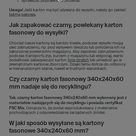
Sprawdzić poprawność złożenia.
Uwaga!
Jeśli karton ma być używany do wysyłki, należy go zakleić
taśmą pakową
.
Jak zapakować czarny, powlekany karton
fasonowy do wysyłki?
Chociaż nasze kartony są bardzo trwałe, podczas wysyłki mogą
ulec zabrudzeniu, np. pod wpływem deszczu lub położenia ich na
zakurzonej powierzchni magazynu. Aby zapobiec zabrudzeniom
podczas transportu (np. kurzem z magazynu lub wilgocią), warto
dodatkowo zabezpieczyć karton
folią stretch
lub umieścić go w
zewnętrznym kartonie zbiorczym. Dzięki temu dotrze do odbiorcy
w nienaruszonym stanie, nawet w trudnych warunkach.
Czy czarny karton fasonowy 340x240x60
mm nadaje się do recyklingu?
Tak, czarny karton fasonowy 340x240x60 mm wykonany jest z
materiałów nadających się do recyklingu i posiada certyfikat
FSC Mix
. Oznacza to, że został wyprodukowany z materiałów
pochodzących z odpowiedzialnie zarządanych źródeł.
W jaki sposób wysyłane są kartony
fasonowe 340x240x60 mm?