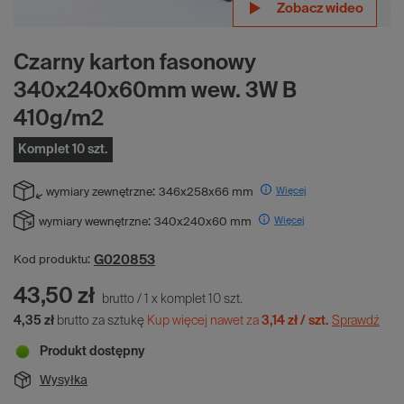
Zobacz wideo
Zobacz wideo
Zobacz wideo
Czarny karton fasonowy
340x240x60mm wew. 3W B
410g/m2
Komplet 10 szt.
Więcej
wymiary zewnętrzne:
346x258x66 mm
Więcej
wymiary wewnętrzne:
340x240x60 mm
G020853
Kod produktu:
43,50 zł
brutto
/
1
x
komplet
10
szt.
4,35 zł
brutto za sztukę
Kup więcej nawet za
3,14 zł / szt.
Sprawdź
Produkt dostępny
Wysyłka