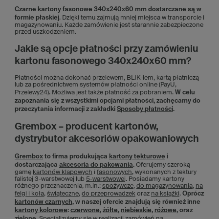
Czarne kartony fasonowe 340x240x60 mm dostarczane są w
formie płaskiej
. Dzięki temu zajmują mniej miejsca w transporcie i
magazynowaniu. Każde zamówienie jest starannie zabezpieczone
przed uszkodzeniem.
Jakie są opcje płatności przy zamówieniu
kartonu fasonowego 340x240x60 mm?
Płatności można dokonać przelewem, BLIK-iem, kartą płatniczą
lub za pośrednictwem systemów płatności online (PayU,
Przelewy24). Możliwa jest także płatność za pobraniem.
W celu
zapoznania się z wszystkimi opcjami płatności, zachęcamy do
przeczytania informacji z zakładki
Sposoby płatności
.
Grembox – producent kartonów,
dystrybutor akcesoriów opakowaniowych
Grembox
to firma produkująca
kartony tekturowe
i
dostarczająca
akcesoria do pakowania
.
Oferujemy szeroką
gamę
kartonów klapowych
i
fasonowych
, wykonanych z tektury
falistej 3-warstwowej lub
5-warstwowej
. Posiadamy kartony
różnego przeznaczenia, m.in.:
spożywcze
,
do magazynowania
,
na
felgi i koła
,
świąteczne
,
do przeprowadzek
oraz
na książki
.
Oprócz
kartonów czarnych
, w naszej ofercie znajdują się również inne
kartony kolorowe
:
czerwone
,
żółte
,
niebieskie
,
różowe
, oraz
zielone
.
Specjalizujemy się w realizacji zamówień na