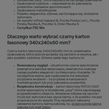
Dodatkowe „uszy”, które bezpiecznie zamykają opakowanie
Opakowanie ozdobne – odpowiednie do pakowania
prezentów i zestawów upominkowych
Opakowanie marketingowe
Pudełko eleganckie, stylowe, wyróżniające się, dokładnie
wykonane
Do wysyłki: InPost Gabaryt B, Poczta Polska List L, Poczta
Polska Paczka A, Pocztex S, Orlen Paczka S
Certyfikat FSC Mix
Dlaczego warto wybrać czarny karton
fasonowy 340x240x60 mm?
Czarny karton fasonowy 340x240x60 mm to uniwersalne
opakowanie, które dobrze sprawdzi się zarówno w wysyłce, jak i
jako pudełko ozdobne. Główne zalety tego kartonu to:
Nowoczesny wygląd
– obustronnie czarne wykończenie
(zewnętrzna warstwa lakierowana, wewnętrzna matowa)
nadaje pudełku elegancki i profesjonalny charakter. To
szczególnie ważne, gdy opakowanie ma wzbudzać
pozytywne wrażenie – na przykład w kampaniach
marketingowych lub przy pakowaniu prezentów.
Bezpieczna konstrukcja
– karton fasonowy FEFCO 0427
został wyposażony w dodatkowe „uszy”, które zapobiegają
przypadkowemu otwarciu. Składanie odbywa się ręcznie i
może być wykonane bez użycia taśmy, o ile pudełko nie jest
przeznaczone do wysyłki. Przy wysyłkach zalecamy
zaklejenie kartonu taśmą pakową, np.
przezroczystą taśmą
pakową hot-melt Dalpo
.