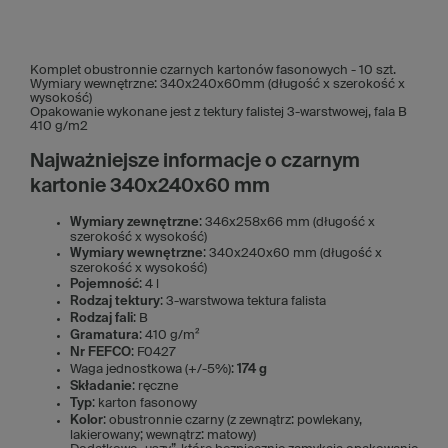
Komplet obustronnie czarnych kartonów fasonowych - 10 szt.
Wymiary wewnętrzne: 340x240x60mm (długość x szerokość x
wysokość)
Opakowanie wykonane jest z tektury falistej 3-warstwowej, fala B
410 g/m2
Najważniejsze informacje o czarnym
kartonie 340x240x60 mm
Wymiary zewnętrzne
: 346x258x66 mm (długość x
szerokość x wysokość)
Wymiary wewnętrzne
: 340x240x60 mm (długość x
szerokość x wysokość)
Pojemność
: 4 l
Rodzaj tektury
: 3-warstwowa tektura falista
Rodzaj fali
: B
Gramatura
: 410 g/m²
Nr FEFCO
: F0427
Waga jednostkowa (+/-5%):
174 g
Składanie
: ręczne
Typ
: karton fasonowy
Kolor
: obustronnie czarny (z zewnątrz: powlekany,
lakierowany; wewnątrz: matowy)