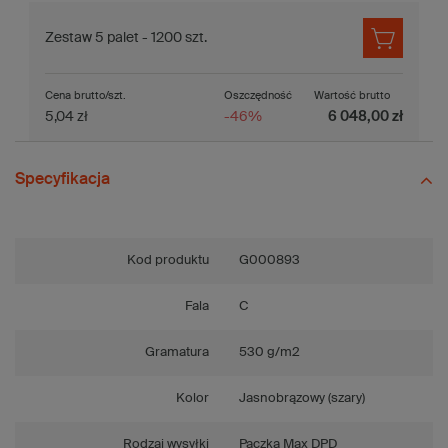
Zestaw 5 palet - 1200 szt.
Cena brutto/szt.
Oszczędność
Wartość brutto
5,04 zł
-46%
6 048,00 zł
Specyfikacja
Kod produktu
G000893
Fala
C
Gramatura
530 g/m2
Kolor
Jasnobrązowy (szary)
Rodzaj wysyłki
Paczka Max DPD