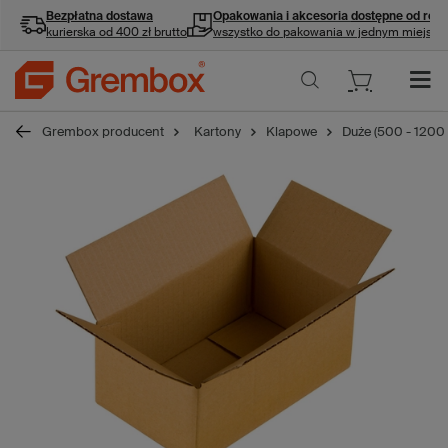
Bezpłatna dostawa
Opakowania i akcesoria
dostępne od ręki
kurierska od 400 zł brutto
wszystko do pakowania w jednym miejscu
Grembox producent
Kartony
Klapowe
Duże (500 - 1200