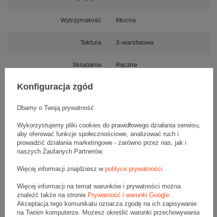
Wytrzymałość
Mocna
Tektura
3-warstwowa
Składanie
Ręczne
Konfiguracja zgód
Numer FEFCO
F0201
Dbamy o Twoją prywatność
Wykorzystujemy pliki cookies do prawidłowego działania serwisu,
aby oferować funkcje społecznościowe, analizować ruch i
Opis produktu
prowadzić działania marketingowe - zarówno przez nas, jak i
naszych Zaufanych Partnerów.
Więcej informacji znajdziesz w
polityce prywatności
.
Paczka szarych kartonów klapowych - 30 szt.
Wymiary zewnętrzne: 800x400x300mm (długość x szerokość x
Więcej informacji na temat warunków i prywatności można
wysokość)
znaleźć także na stronie
Prywatność i warunki Google
.
Opakowanie wykonane jest z tektury falistej 3-warstwowej, fala C
530 g/m2
Akceptacja tego komunikatu oznacza zgodę na ich zapisywanie
na Twoim komputerze. Możesz określić warunki przechowywania