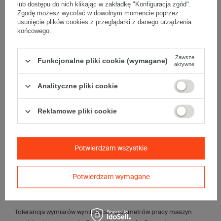
Wymiary
:
lub dostępu do nich klikając w zakładkę "Konfiguracja zgód".
• zewnętrzne:
800x400x300 mm
Zgodę możesz wycofać w dowolnym momencie poprzez
usunięcie plików cookies z przeglądarki z danego urządzenia
• wewnętrzne:
792x392x284 mm
końcowego.
• pojemność:
88 l
Materiał
:
Zawsze
Funkcjonalne pliki cookie (wymagane)
• tektura falista:
3-warstwowa
aktywne
• fala:
C
• gramatura:
530 g/m2
Analityczne pliki cookie
• kolor:
Szary
Reklamowe pliki cookie
Dodatkowe
:
• waga jednostkowa (+/-5%):
873 g
• typ fefco:
F0201
Potwierdzam wszystkie
Karton nadaje się do pakowania wysyłek kurierskich:
• Poczta Polska Paczka B
Potwierdzam wymagane
Paczka w maksymalnym gabarycie DPD
Maksymalna waga paczki -
31,5kg
Tolerancja wymiarów wynikająca z parametrów pracy maszyn