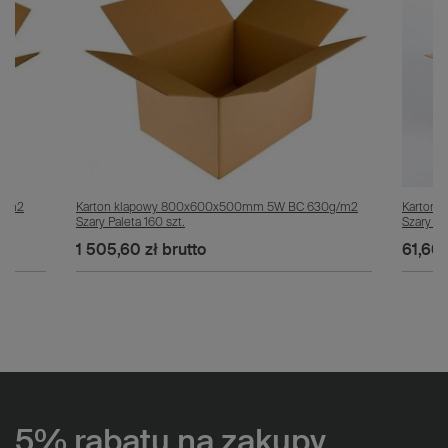
g/m2
Karton klapowy 800x600x500mm 5W BC 630g/m2
Karton
Szary Paleta 160 szt.
Szary Ko
1 505,60 zł
brutto
61,60 
5% rabatu na zakupy