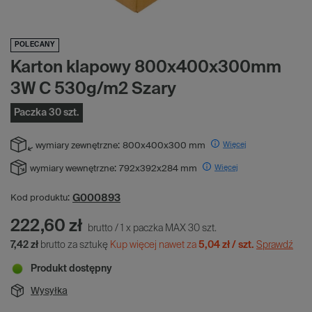
POLECANY
Karton klapowy 800x400x300mm
3W C 530g/m2 Szary
Paczka 30 szt.
Więcej
wymiary zewnętrzne:
800x400x300 mm
Więcej
wymiary wewnętrzne:
792x392x284 mm
G000893
Kod produktu:
222,60 zł
brutto
/
1
x
paczka MAX
30
szt.
7,42 zł
brutto za sztukę
Kup więcej nawet za
5,04 zł / szt.
Sprawdź
Produkt dostępny
Wysyłka