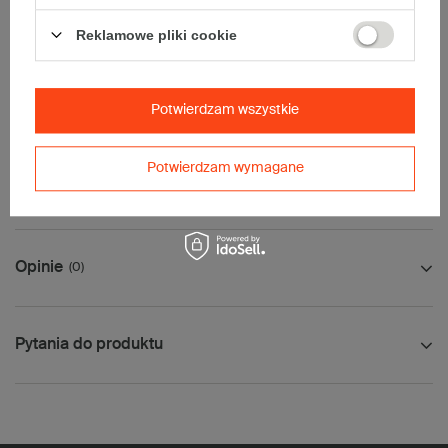
• InPost B
• Pocztex S
Reklamowe pliki cookie
• Orlen Paczka M
Maksymalna waga paczki -
31,5kg
Maksymalna ilość w jednej przesyłce -
35 x komplet
(700 szt.)
Potwierdzam wszystkie
Potwierdzam wymagane
Jak mierzyć opakowanie
Opinie
(0)
Pytania do produktu