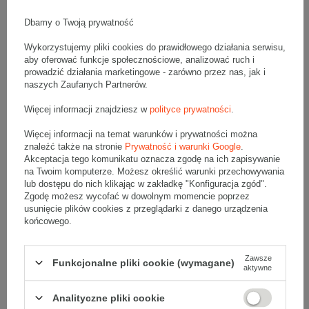
Wymiary wewnętrzne: 89x89x108mm (długość x szerokość x
wysokość)
Opakowanie wykonane jest z tektury falistej 3-warstwowej, fala E
Dbamy o Twoją prywatność
370 g/m2
Wykorzystujemy pliki cookies do prawidłowego działania serwisu,
Wymiary
:
aby oferować funkcje społecznościowe, analizować ruch i
• zewnętrzne:
93x93x110 mm
prowadzić działania marketingowe - zarówno przez nas, jak i
• wewnętrzne:
89x89x108 mm
naszych Zaufanych Partnerów.
Materiał
:
Więcej informacji znajdziesz w
polityce prywatności
.
• tektura falista:
3-warstwowa
Więcej informacji na temat warunków i prywatności można
• fala:
E
znaleźć także na stronie
Prywatność i warunki Google
.
• gramatura:
370 g/m2
Akceptacja tego komunikatu oznacza zgodę na ich zapisywanie
• kolor:
Biały
na Twoim komputerze. Możesz określić warunki przechowywania
lub dostępu do nich klikając w zakładkę "Konfiguracja zgód".
Dodatkowe
:
Zgodę możesz wycofać w dowolnym momencie poprzez
usunięcie plików cookies z przeglądarki z danego urządzenia
• waga jednostkowa (+/-5%):
29 g
końcowego.
• typ fefco:
F0703
• składanie:
Automatyczne
Zawsze
Funkcjonalne pliki cookie (wymagane)
Karton nadaje się do pakowania wysyłek kurierskich:
aktywne
• Poczta Polska List L
• Poczta Polska Paczka A
Analityczne pliki cookie