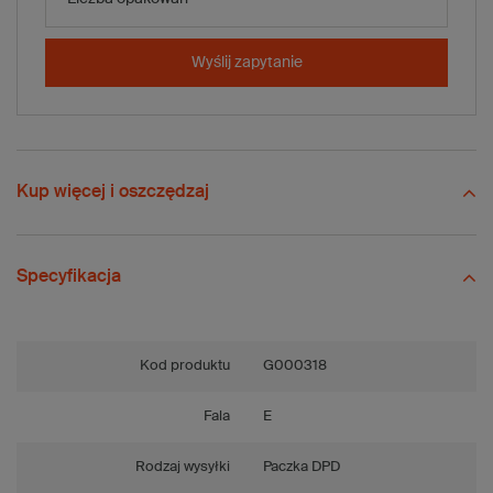
-
+
Dodaj do koszyka
x 20 szt.
Wyślij zapytanie
Porównaj
Zapisz
Wyślij
Zadaj pytanie
Kup więcej i oszczędzaj
Specyfikacja
Kod produktu
G000318
Fala
E
Rodzaj wysyłki
Paczka DPD