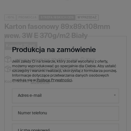
-10%
PROMOCJA
STREFA NISKICH CEN
WYPRZEDAŻ
Karton fasonowy 89x89x108mm
wew. 3W E 370g/m2 Biały
Komplet 20 szt.
Produkcja na zamówienie
Więcej
wymiary zewnętrzne:
93x93x110 mm
Jeśli zależy Ci na towarze, który został wycofany z oferty,
możemy wyprodukować go specjalnie dla Ciebie. Aby ustalić
Więcej
wymiary wewnętrzne:
89x89x108 mm
szczegóły i warunki realizacji, skorzystaj z formularza poniżej.
Informacje dotyczące przetwarzania danych osobowych
znajdują się w
Polityce Prywatności
.
G000318
Kod produktu:
20,60 zł
(Zniżka
10
%)
Cena regularna:
Adres e-mail
18,60 zł
brutto
/
1
x
komplet
20
szt.
0,93 zł
brutto za sztukę
Numer telefonu
Produkt niedostępny. Będzie wkrótce
Liczba opakowań