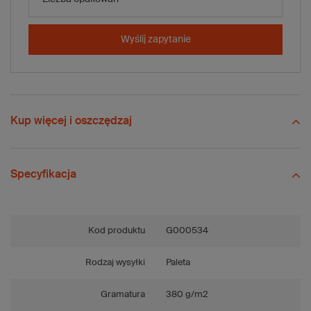
-
+
Dodaj do koszyka
x 2040 szt.
Wyślij zapytanie
Porównaj
Zapisz
Wyślij
Zadaj pytanie
Kup więcej i oszczędzaj
Specyfikacja
Kod produktu
G000534
Rodzaj wysyłki
Paleta
Gramatura
380 g/m2