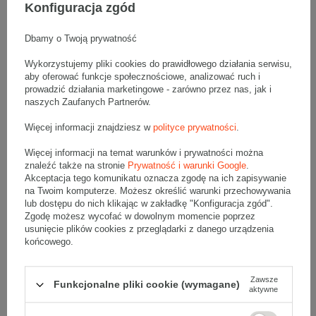
Wymiary zewnętrzne: 250x150x300mm (długość x szerokość x
Konfiguracja zgód
wysokość)
Opakowanie wykonane jest z tektury falistej 3-warstwowej, fala B
380 g/m2
Dbamy o Twoją prywatność
Wymiary
:
Wykorzystujemy pliki cookies do prawidłowego działania serwisu,
• zewnętrzne:
250x150x300 mm
aby oferować funkcje społecznościowe, analizować ruch i
• wewnętrzne:
244x144x288 mm
prowadzić działania marketingowe - zarówno przez nas, jak i
• pojemność:
10 l
naszych Zaufanych Partnerów.
Materiał
:
Więcej informacji znajdziesz w
polityce prywatności
.
• tektura falista:
3-warstwowa
Więcej informacji na temat warunków i prywatności można
• fala:
B
znaleźć także na stronie
Prywatność i warunki Google
.
• gramatura:
380 g/m2
Akceptacja tego komunikatu oznacza zgodę na ich zapisywanie
• kolor:
Szary
na Twoim komputerze. Możesz określić warunki przechowywania
lub dostępu do nich klikając w zakładkę "Konfiguracja zgód".
Dodatkowe
:
Zgodę możesz wycofać w dowolnym momencie poprzez
usunięcie plików cookies z przeglądarki z danego urządzenia
• waga jednostkowa (+/-5%):
135 g
końcowego.
• typ fefco:
F0201
Karton nadaje się do pakowania wysyłek kurierskich:
Zawsze
Funkcjonalne pliki cookie (wymagane)
• Poczta Polska List L
aktywne
• Poczta Polska Paczka A