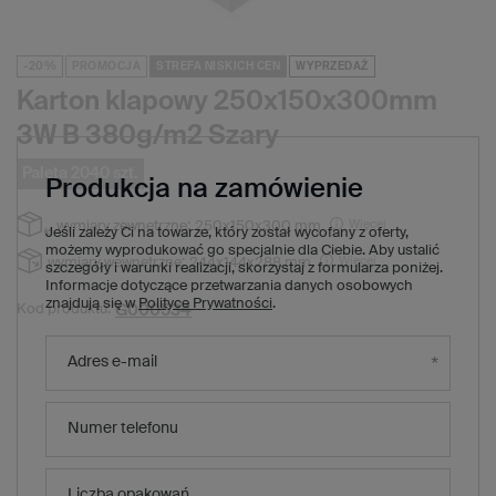
-20%
PROMOCJA
STREFA NISKICH CEN
WYPRZEDAŻ
Karton klapowy 250x150x300mm
3W B 380g/m2 Szary
Paleta 2040 szt.
Produkcja na zamówienie
Więcej
wymiary zewnętrzne:
250x150x300 mm
Jeśli zależy Ci na towarze, który został wycofany z oferty,
możemy wyprodukować go specjalnie dla Ciebie. Aby ustalić
Więcej
wymiary wewnętrzne:
244x144x288 mm
szczegóły i warunki realizacji, skorzystaj z formularza poniżej.
Informacje dotyczące przetwarzania danych osobowych
znajdują się w
Polityce Prywatności
.
G000534
Kod produktu:
2 407,20 zł
(Zniżka
20
%)
Cena regularna:
Adres e-mail
1 917,60 zł
brutto
/
1
x
paleta
2040
szt.
0,94 zł
brutto za sztukę
Numer telefonu
Produkt niedostępny. Będzie wkrótce
Liczba opakowań