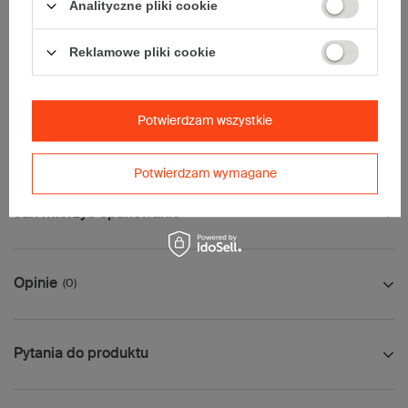
• InPost B
Analityczne pliki cookie
• Pocztex M
• Orlen Paczka M
Reklamowe pliki cookie
Uwaga
- w zakładce Dostawa i płatności, proszę wybrać kuriera
paletowego.
Palet nie wysyłamy serwisem DPD.
Potwierdzam wszystkie
Wymiary palety:
124x104cm
Potwierdzam wymagane
Jak mierzyć opakowanie
Opinie
(0)
Pytania do produktu