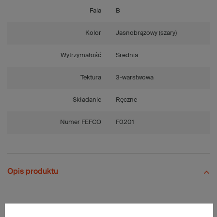
Fala
B
Kolor
Jasnobrązowy (szary)
Wytrzymałość
Średnia
Tektura
3-warstwowa
Składanie
Ręczne
Numer FEFCO
F0201
Opis produktu
Paleta szarych kartonów klapowych - 2040 szt.