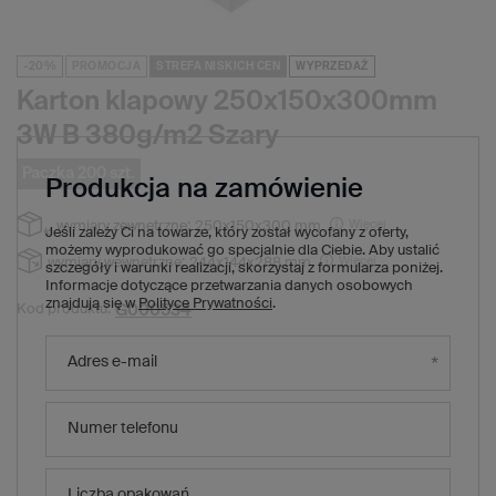
-20%
PROMOCJA
STREFA NISKICH CEN
WYPRZEDAŻ
Karton klapowy 250x150x300mm
3W B 380g/m2 Szary
Paczka 200 szt.
Produkcja na zamówienie
Więcej
wymiary zewnętrzne:
250x150x300 mm
Jeśli zależy Ci na towarze, który został wycofany z oferty,
możemy wyprodukować go specjalnie dla Ciebie. Aby ustalić
Więcej
wymiary wewnętrzne:
244x144x288 mm
szczegóły i warunki realizacji, skorzystaj z formularza poniżej.
Informacje dotyczące przetwarzania danych osobowych
znajdują się w
Polityce Prywatności
.
G000534
Kod produktu:
308,00 zł
(Zniżka
20
%)
Cena regularna:
Adres e-mail
246,00 zł
brutto
/
1
x
paczka MAX
200
szt.
1,23 zł
brutto za sztukę
Numer telefonu
Produkt niedostępny. Będzie wkrótce
Liczba opakowań