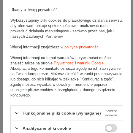
Wymiary zewnętrzne: 250x150x300mm (długość x szerokość x
wysokość)
Opakowanie wykonane jest z tektury falistej 3-warstwowej, fala B
Dbamy o Twoją prywatność
380 g/m2
Wykorzystujemy pliki cookies do prawidłowego działania serwisu,
Wymiary
:
aby oferować funkcje społecznościowe, analizować ruch i
• zewnętrzne:
250x150x300 mm
prowadzić działania marketingowe - zarówno przez nas, jak i
• wewnętrzne:
244x144x288 mm
naszych Zaufanych Partnerów.
• pojemność:
10 l
Więcej informacji znajdziesz w
polityce prywatności
.
Materiał
:
Więcej informacji na temat warunków i prywatności można
• tektura falista:
3-warstwowa
znaleźć także na stronie
Prywatność i warunki Google
.
• fala:
B
Akceptacja tego komunikatu oznacza zgodę na ich zapisywanie
• gramatura:
380 g/m2
na Twoim komputerze. Możesz określić warunki przechowywania
lub dostępu do nich klikając w zakładkę "Konfiguracja zgód".
• kolor:
Szary
Zgodę możesz wycofać w dowolnym momencie poprzez
usunięcie plików cookies z przeglądarki z danego urządzenia
Dodatkowe
:
końcowego.
• waga jednostkowa (+/-5%):
135 g
• typ fefco:
F0201
Zawsze
Funkcjonalne pliki cookie (wymagane)
Karton nadaje się do pakowania wysyłek kurierskich:
aktywne
• Poczta Polska List L
• Poczta Polska Paczka A
Analityczne pliki cookie