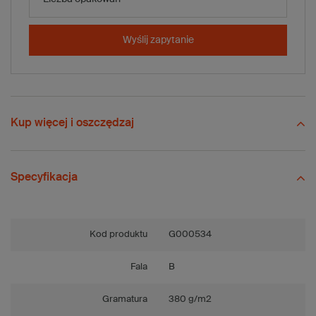
-
+
Dodaj do koszyka
x 200 szt.
Wyślij zapytanie
Porównaj
Zapisz
Wyślij
Zadaj pytanie
Kup więcej i oszczędzaj
Specyfikacja
Kod produktu
G000534
Fala
B
Gramatura
380 g/m2