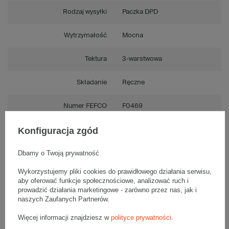
Rodzaj wysyłki
Paczka DPD
Wytrzymałość
Mocna
Tektura
3-warstwowa
Składanie
Ręczne
Numer FEFCO
F0469
Konfiguracja zgód
Dbamy o Twoją prywatność
Opis produktu
Wykorzystujemy pliki cookies do prawidłowego działania serwisu,
aby oferować funkcje społecznościowe, analizować ruch i
prowadzić działania marketingowe - zarówno przez nas, jak i
naszych Zaufanych Partnerów.
Komplet jednostronnie białych kartonów fasonowych - 10 szt.
Wymiary zewnętrzne: 500x305x325mm (długość x szerokość x
wysokość)
Więcej informacji znajdziesz w
polityce prywatności
.
Opakowanie wykonane jest z tektury falistej 3-warstwowej, fala B
440 g/m2