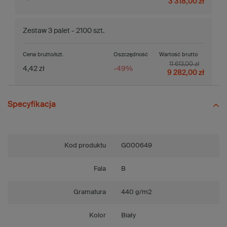
3 318,00 zł
Zestaw 3 palet - 2100 szt.
Cena brutto/szt.
Oszczędność
Wartość brutto
11 613,00 zł
4,42 zł
-49%
9 282,00 zł
Specyfikacja
Kod produktu
G000649
Fala
B
Gramatura
440 g/m2
Kolor
Biały