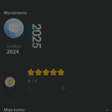
Wyróżnienia
5
/ 5
1146
opinii
Moje konto