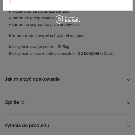
• Orlen Paczka L
Produkt dobrze sprawdza się jako:
• karton do przeprowadzek
• karton na segregatory i do archiwizacji
Karton z dodatkowymi uchwytami na ręce.
Maksymalna waga paczki -
31,5kg
Maksymalna ilość w jednej przesyłce -
2 x komplet
(20 szt.)
Jak mierzyć opakowanie
Opinie
(0)
Pytania do produktu