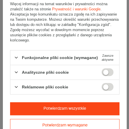
Więcej informacji na temat warunków i prywatności można
Wymiary
:
znaleźć także na stronie
Prywatność i warunki Google
.
Akceptacja tego komunikatu oznacza zgodę na ich zapisywanie
• zewnętrzne:
500x305x325 mm
na Twoim komputerze. Możesz określić warunki przechowywania
• wewnętrzne:
478x292x320 mm
lub dostępu do nich klikając w zakładkę "Konfiguracja zgód".
• pojemność:
44 l
Zgodę możesz wycofać w dowolnym momencie poprzez
usunięcie plików cookies z przeglądarki z danego urządzenia
Materiał
:
końcowego.
• tektura falista:
3-warstwowa
• fala:
B
Zawsze
Funkcjonalne pliki cookie (wymagane)
• gramatura:
440 g/m2
aktywne
• kolor:
Biały
Analityczne pliki cookie
Dodatkowe
:
• waga jednostkowa (+/-5%):
590 g
Reklamowe pliki cookie
• typ fefco:
F0469
• składanie:
Ręczne
Karton nadaje się do pakowania wysyłek kurierskich:
Potwierdzam wszystkie
• Poczta Polska Paczka B
• InPost C
• Pocztex L
Potwierdzam wymagane