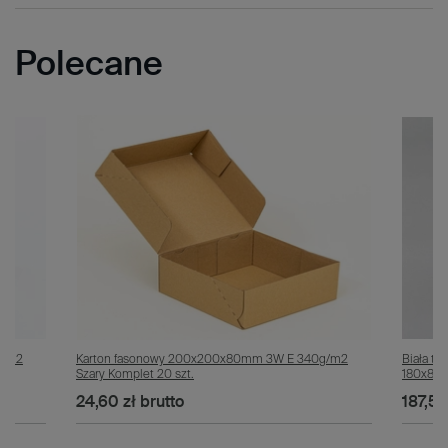
Polecane
g/m2
Karton fasonowy 200x200x80mm 3W E 340g/m2
Biała t
Szary Komplet 20 szt.
180x80x
24,60 zł
brutto
187,50