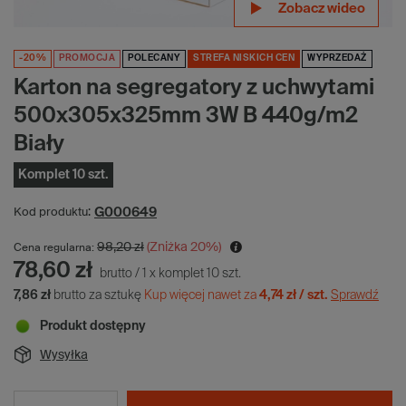
Zobacz wideo
Zobacz wideo
Zobacz wideo
Zobacz wideo
-20%
PROMOCJA
POLECANY
STREFA NISKICH CEN
WYPRZEDAŻ
Karton na segregatory z uchwytami
500x305x325mm 3W B 440g/m2
Biały
Komplet 10 szt.
G000649
Kod produktu:
98,20 zł
(Zniżka
20
%)
Cena regularna:
78,60 zł
brutto
/
1
x
komplet
10
szt.
7,86 zł
brutto za sztukę
Kup więcej nawet za
4,74 zł / szt.
Sprawdź
Produkt dostępny
Wysyłka