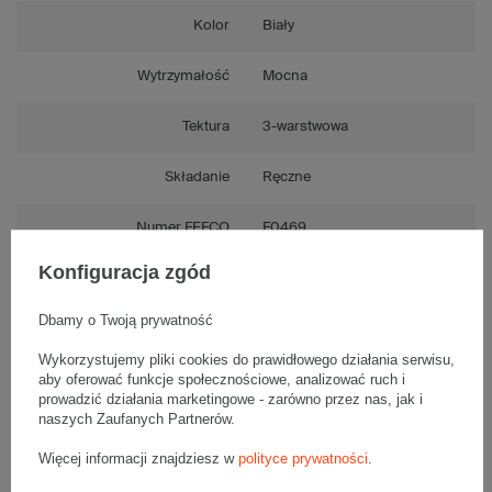
Kolor
Biały
Wytrzymałość
Mocna
Tektura
3-warstwowa
Składanie
Ręczne
Numer FEFCO
F0469
Konfiguracja zgód
Dbamy o Twoją prywatność
Opis produktu
Wykorzystujemy pliki cookies do prawidłowego działania serwisu,
aby oferować funkcje społecznościowe, analizować ruch i
prowadzić działania marketingowe - zarówno przez nas, jak i
naszych Zaufanych Partnerów.
Jednostronnie biały karton fasonowy - 1 Sztuka
Wymiary zewnętrzne: 500x305x325mm (długość x szerokość x
Więcej informacji znajdziesz w
polityce prywatności
.
wysokość)
Opakowanie wykonane jest z tektury falistej 3-warstwowej, fala B
440 g/m2