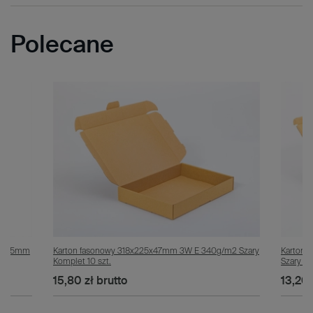
Polecane
5x325mm
Karton fasonowy 318x225x47mm 3W E 340g/m2 Szary
Karton
Komplet 10 szt.
Szary Po
15,80 zł
brutto
13,20 