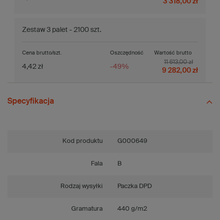
3 318,00 zł
Zestaw 3 palet - 2100 szt.
Cena brutto/szt.
Oszczędność
Wartość brutto
11 613,00 zł
4,42 zł
-49%
9 282,00 zł
Specyfikacja
Kod produktu
G000649
Fala
B
Rodzaj wysyłki
Paczka DPD
Gramatura
440 g/m2