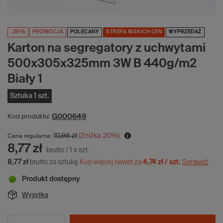
-20%
PROMOCJA
POLECANY
STREFA NISKICH CEN
WYPRZEDAŻ
Karton na segregatory z uchwytami
500x305x325mm 3W B 440g/m2
Biały 1
Sztuka 1 szt.
G000649
Kod produktu:
10,96 zł
(Zniżka
20
%)
Cena regularna:
8,77 zł
brutto
/
1
x
szt.
8,77 zł
brutto za sztukę
Kup więcej nawet za
4,74 zł / szt.
Sprawdź
Produkt dostępny
Wysyłka