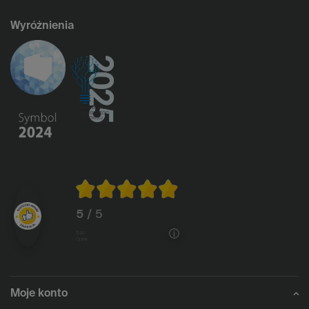
Wyróżnienia
5
/ 5
1146
opinii
Moje konto