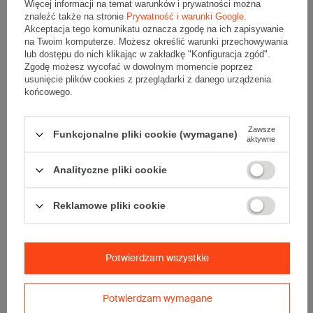
Więcej informacji na temat warunków i prywatności można
znaleźć także na stronie
Prywatność i warunki Google
.
Wymiary
:
Akceptacja tego komunikatu oznacza zgodę na ich zapisywanie
• zewnętrzne:
500x305x325 mm
na Twoim komputerze. Możesz określić warunki przechowywania
• wewnętrzne:
478x292x320 mm
lub dostępu do nich klikając w zakładkę "Konfiguracja zgód".
Zgodę możesz wycofać w dowolnym momencie poprzez
• pojemność:
44 l
usunięcie plików cookies z przeglądarki z danego urządzenia
końcowego.
Materiał
:
• tektura falista:
3-warstwowa
• fala:
B
Zawsze
Funkcjonalne pliki cookie (wymagane)
• gramatura:
440 g/m2
aktywne
• kolor:
Biały
Analityczne pliki cookie
Dodatkowe
:
• waga jednostkowa (+/-5%):
590 g
Reklamowe pliki cookie
• typ fefco:
F0469
• składanie:
Ręczne
Karton nadaje się do pakowania wysyłek kurierskich:
Potwierdzam wszystkie
• Poczta Polska Paczka B
• InPost C
• Pocztex L
Potwierdzam wymagane