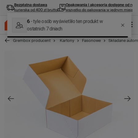
Bezpłatna dostawa
Opakowania i akcesoria
dostępne od ręki
kurierska od 400 zł brutto
wszystko do pakowania w jednym miejscu
Grembox producent
Kartony
Fasonowe
Składane autom