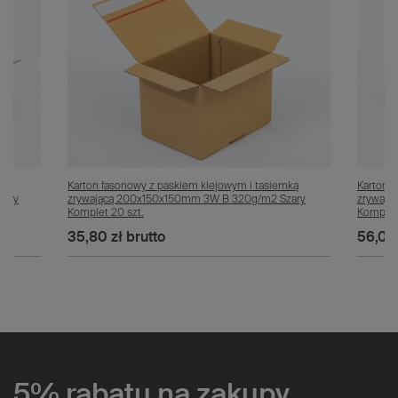
ką
Karton fasonowy z paskiem klejowym i tasiemką
Karton 
zary
zrywającą 200x150x150mm 3W B 320g/m2 Szary
zrywają
Komplet 20 szt.
Komplet 
35,80 zł
brutto
56,00
5% rabatu na zakupy