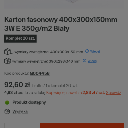
Karton fasonowy 400x300x150mm
3W E 350g/m2 Biały
Komplet 20 szt.
Więcej
wymiary zewnętrzne:
400x300x150 mm
Więcej
wymiary wewnętrzne:
390x293x146 mm
G004458
Kod produktu:
92,60 zł
brutto
/
1
x
komplet
20
szt.
4,63 zł
brutto za sztukę
Kup więcej nawet za
2,83 zł / szt.
Sprawdź
Produkt dostępny
Wysyłka