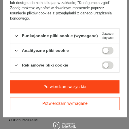
lub dostępu do nich klikając w zakładkę "Konfiguracja zgód".
• wewnętrzne:
390x293x146 mm
Zgodę możesz wycofać w dowolnym momencie poprzez
• pojemność:
16 l
usunięcie plików cookies z przeglądarki z danego urządzenia
końcowego.
Materiał
:
• tektura falista:
3-warstwowa
Zawsze
Funkcjonalne pliki cookie (wymagane)
• fala:
E
aktywne
• gramatura:
350 g/m2
• kolor:
Biały
Analityczne pliki cookie
Dodatkowe
:
Reklamowe pliki cookie
• waga jednostkowa (+/-5%):
240 g
• typ fefco:
F0759
• składanie:
Automatyczne
Potwierdzam wszystkie
Karton nadaje się do pakowania wysyłek kurierskich:
• Poczta Polska List L
• Poczta Polska Paczka A
Potwierdzam wymagane
• InPost B
• Pocztex M
• Orlen Paczka M