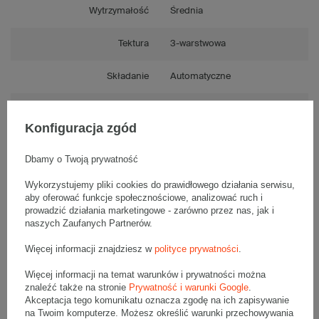
Wytrzymałość
Średnia
Tektura
3-warstwowa
Składanie
Automatyczne
Numer FEFCO
F0759
Konfiguracja zgód
Dbamy o Twoją prywatność
Opis produktu
Wykorzystujemy pliki cookies do prawidłowego działania serwisu,
aby oferować funkcje społecznościowe, analizować ruch i
prowadzić działania marketingowe - zarówno przez nas, jak i
naszych Zaufanych Partnerów.
Komplet jednostronnie białych kartonów fasonowych - 20 szt.
Więcej informacji znajdziesz w
polityce prywatności
.
Wymiary zewnętrzne: 400x300x150mm (długość x szerokość x
wysokość)
Opakowanie wykonane jest z tektury falistej 3-warstwowej, fala E
Więcej informacji na temat warunków i prywatności można
350 g/m2
znaleźć także na stronie
Prywatność i warunki Google
.
Akceptacja tego komunikatu oznacza zgodę na ich zapisywanie
Wymiary
:
na Twoim komputerze. Możesz określić warunki przechowywania
• zewnętrzne:
400x300x150 mm