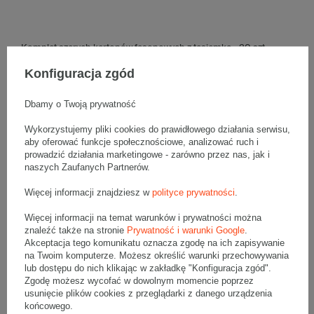
Komplet szarych kartonów fasonowych z tasiemką - 20 szt.
Wymiary zewnętrzne: 250x150x100mm (długość x szerokość x
wysokość)
Konfiguracja zgód
Opakowanie wykonane jest z tektury falistej 3-warstwowej, fala B
320 g/m2
Dbamy o Twoją prywatność
Wymiary
:
• zewnętrzne:
250x150x100 mm
Wykorzystujemy pliki cookies do prawidłowego działania serwisu,
• wewnętrzne:
245x144x85 mm
aby oferować funkcje społecznościowe, analizować ruch i
prowadzić działania marketingowe - zarówno przez nas, jak i
• pojemność:
2 l
naszych Zaufanych Partnerów.
Materiał
:
Więcej informacji znajdziesz w
polityce prywatności
.
• tektura falista:
3-warstwowa
• fala:
B
Więcej informacji na temat warunków i prywatności można
• gramatura:
320 g/m2
znaleźć także na stronie
Prywatność i warunki Google
.
Akceptacja tego komunikatu oznacza zgodę na ich zapisywanie
• kolor:
Szary
na Twoim komputerze. Możesz określić warunki przechowywania
lub dostępu do nich klikając w zakładkę "Konfiguracja zgód".
Dodatkowe
:
Zgodę możesz wycofać w dowolnym momencie poprzez
• waga jednostkowa (+/-5%):
64 g
usunięcie plików cookies z przeglądarki z danego urządzenia
• typ fefco:
F0703
końcowego.