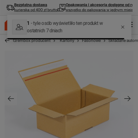
Bezpłatna dostawa
Opakowania i akcesoria
dostępne od ręki
kurierska od 400 zł brutto
wszystko do pakowania w jednym miejscu
Grembox producent
Kartony
Fasonowe
Składane autom