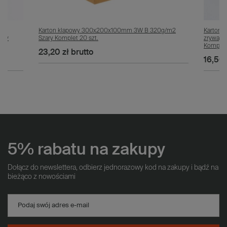
ką
Karton klapowy 300x200x100mm 3W B 320g/m2
Karton 
ary
Szary Komplet 20 szt.
zrywają
Komplet 
23,20 zł
brutto
16,50 
5% rabatu na zakupy
Dołącz do newslettera, odbierz jednorazowy kod na zakupy i bądź na
bieżąco z nowościami
Podaj swój adres e-mail