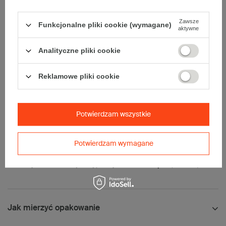
• składanie:
Automatyczne
Karton nadaje się do pakowania wysyłek kurierskich:
Zawsze
Funkcjonalne pliki cookie (wymagane)
aktywne
• Poczta Polska List L
• Poczta Polska Paczka A
Analityczne pliki cookie
• InPost B
• Pocztex M
Reklamowe pliki cookie
• Orlen Paczka M
Opakowanie z paskiem klejowym. Łatwe w składaniu - bardzo
sztywne i estetyczne po złożeniu.
Potwierdzam wszystkie
Świetne do masowej wysyłki - tasiemka zrywająca ułatwia
otwieranie.
Potwierdzam wymagane
Maksymalna waga paczki -
31,5kg
Maksymalna ilość w jednej przesyłce -
10 x komplet
(200 szt.)
Jak mierzyć opakowanie