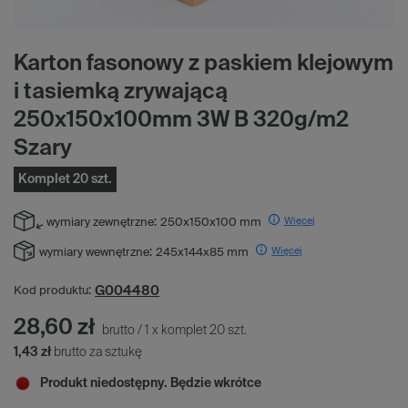
Karton fasonowy z paskiem klejowym
i tasiemką zrywającą
250x150x100mm 3W B 320g/m2
Szary
Komplet 20 szt.
Więcej
wymiary zewnętrzne:
250x150x100 mm
Więcej
wymiary wewnętrzne:
245x144x85 mm
G004480
Kod produktu:
28,60 zł
brutto
/
1
x
komplet
20
szt.
1,43 zł
brutto za sztukę
Produkt niedostępny. Będzie wkrótce