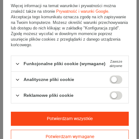
Więcej informacji na temat warunków i prywatności można
znaleźć także na stronie
Prywatność i warunki Google
.
Akceptacja tego komunikatu oznacza zgodę na ich zapisywanie
na Twoim komputerze. Możesz określić warunki przechowywania
Opis produktu
lub dostępu do nich klikając w zakładkę "Konfiguracja zgód".
Zgodę możesz wycofać w dowolnym momencie poprzez
usunięcie plików cookies z przeglądarki z danego urządzenia
końcowego.
Paczka szarych kartonów klapowych - 40 szt.
Wymiary zewnętrzne: 1000x200x300mm (długość x szerokość
x wysokość)
Zawsze
Funkcjonalne pliki cookie (wymagane)
Opakowanie wykonane jest z tektury falistej 3-warstwowej, fala C
aktywne
450 g/m2
Wymiary
:
Analityczne pliki cookie
• zewnętrzne:
1000x200x300 mm
• wewnętrzne:
992x192x284 mm
Reklamowe pliki cookie
• pojemność:
54 l
Materiał
:
• tektura falista:
3-warstwowa
Potwierdzam wszystkie
• fala:
C
• gramatura:
450 g/m2
Potwierdzam wymagane
• kolor:
Szary