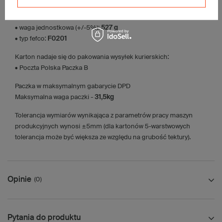
Dodatkowe
:
• waga jednostkowa (+/-5%):
527 g
• typ fefco:
F0201
Karton nadaje się do pakowania wysyłek kurierskich:
• Poczta Polska Paczka B
Paczka w maksymalnym gabarycie DPD
Maksymalna waga paczki -
31,5kg
Tolerancja wymiarów wynikająca z parametrów pracy maszyn
produkcyjnych wynosi ±5mm (dla kartonów 5-warstwowych
tolerancja może być większa ze względu na grubość tektury).
Opinie
(0)
Pytania do produktu