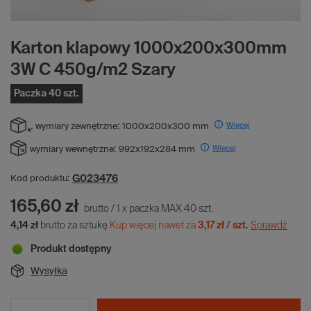
Karton klapowy 1000x200x300mm
3W C 450g/m2 Szary
Paczka 40 szt.
Więcej
wymiary zewnętrzne:
1000x200x300 mm
Więcej
wymiary wewnętrzne:
992x192x284 mm
G023476
Kod produktu:
165,60 zł
brutto
/
1
x
paczka MAX
40
szt.
4,14 zł
brutto za sztukę
Kup więcej nawet za
3,17 zł / szt.
Sprawdź
Produkt dostępny
Wysyłka