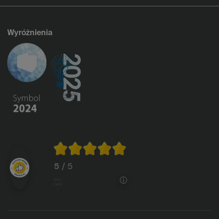
Wyróżnienia
5
/ 5
1144
opinii