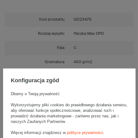
Kod produktu
G023476
Rodzaj wysyłki
Paczka Max DPD
Fala
C
Gramatura
450 g/m2
Kolor
Jasnobrązowy (szary)
Konfiguracja zgód
Wytrzymałość
Średnia
Dbamy o Twoją prywatność
Tektura
3-warstwowa
Wykorzystujemy pliki cookies do prawidłowego działania serwisu,
aby oferować funkcje społecznościowe, analizować ruch i
prowadzić działania marketingowe - zarówno przez nas, jak i
Numer FEFCO
F0201
naszych Zaufanych Partnerów.
Więcej informacji znajdziesz w
polityce prywatności
.
Składanie
Ręczne