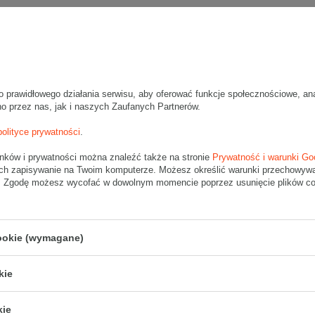
Wymiary
:
• zewnętrzne:
1000x200x300 mm
• wewnętrzne:
992x192x284 mm
• pojemność:
54 l
Materiał
:
o prawidłowego działania serwisu, aby oferować funkcje społecznościowe, an
• tektura falista:
3-warstwowa
no przez nas, jak i naszych Zaufanych Partnerów.
• fala:
C
• gramatura:
450 g/m2
polityce prywatności
.
• kolor:
Szary
unków i prywatności można znaleźć także na stronie
Prywatność i warunki Go
ch zapisywanie na Twoim komputerze. Możesz określić warunki przechowywani
Dodatkowe
:
". Zgodę możesz wycofać w dowolnym momencie poprzez usunięcie plików coo
• waga jednostkowa (+/-5%):
527 g
• typ fefco:
F0201
Karton nadaje się do pakowania wysyłek kurierskich:
cookie (wymagane)
• Poczta Polska Paczka B
Maksymalna waga paczki -
31,5kg
kie
Maksymalna ilość w jednej przesyłce -
3 x komplet
(30 szt.)
kie
Tolerancja wymiarów wynikająca z parametrów pracy maszyn produkcy