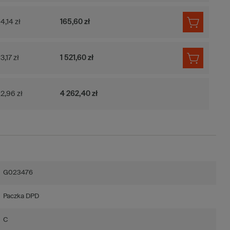
4,14 zł
165,60 zł
3,17 zł
1 521,60 zł
2,96 zł
4 262,40 zł
G023476
Paczka DPD
C