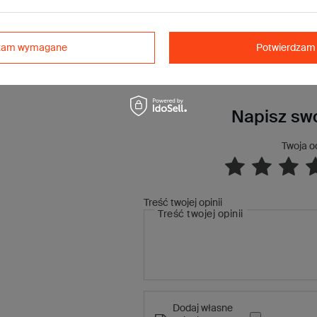
być większa ze względu na grubość tektury).
dzam wymagane
Potwierdzam 
Napisz swo
Twoja o
Treść twojej opinii
Treść twojej opinii
Dodaj własne