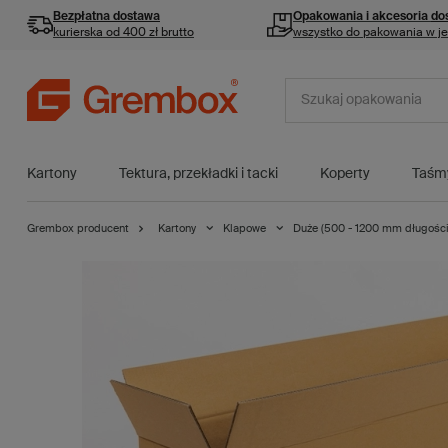
Bezpłatna dostawa
Opakowania i akcesoria
do
kurierska od 400 zł brutto
wszystko do pakowania w j
Kartony
Tektura, przekładki i tacki
Koperty
Taśm
Grembox producent
Kartony
Klapowe
Duże (500 - 1200 mm długości