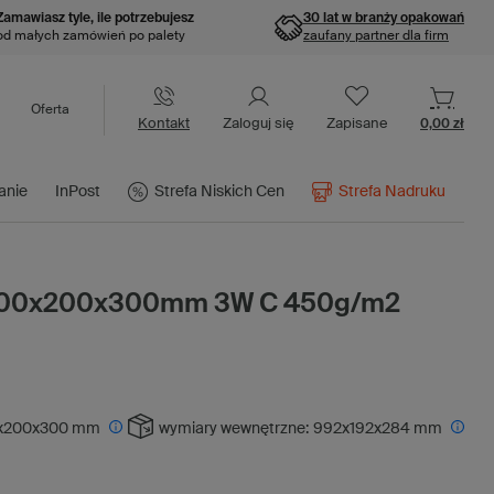
Zamawiasz tyle, ile potrzebujesz
30 lat w branży opakowań
od małych zamówień po palety
zaufany partner dla firm
Oferta
Kontakt
Zaloguj się
Zapisane
0,00 zł
anie
InPost
Strefa Niskich Cen
Strefa Nadruku
1000x200x300mm 3W C 450g/m2
x200x300 mm
wymiary wewnętrzne:
992x192x284 mm