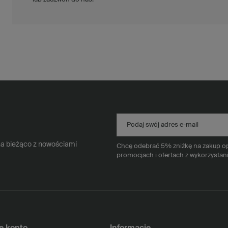
Podaj swój adres e-mail
na bieżąco z nowościami
Chcę odebrać 5% zniżkę na zakup opa
promocjach i ofertach z wykorzystan