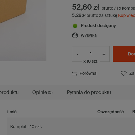
52,60 zł
brutto
/
1
x
kompl
5,26 zł
brutto za sztukę
Kup więc
Produkt dostępny
Wysyłka
-
+
Dod
x 10 szt.
Porównaj
Za
produktu
Opinie
Pytania do produktu
(0)
ilość
Oszczędność
B
Komplet - 10 szt.