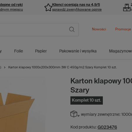
stępne od ręki
Klienci oceniają nas na 4,9/5
ednym miejscu
sprawdź zweryfikowane opinie
Nowości
Promocje
y
Folie
Papier
Pakowanie i wysyłka
Magazynow
)
Karton klapowy 1000x200x300mm 3W C 450g/m2 Szary Komplet 10 szt.
Karton klapowy 
Szary
Komplet 10 szt.
wymiary zewnętrzne:
1000
G023476
Kod produktu: