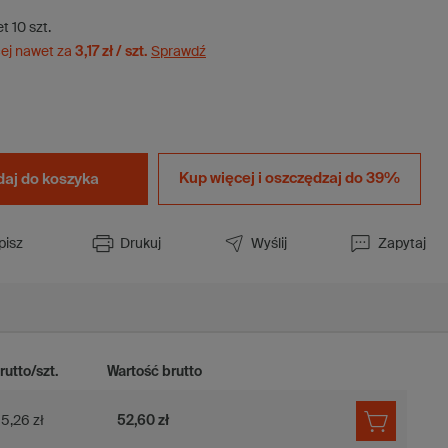
et
10
szt.
ej nawet za
3,17 zł / szt.
Sprawdź
Kup więcej i
oszczędzaj do 39%
aj do koszyka
pisz
Drukuj
Wyślij
Zapytaj
rutto/szt.
Wartość brutto
5,26 zł
52,60 zł