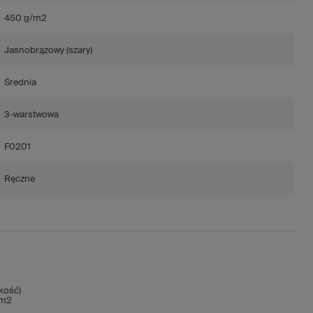
450 g/m2
Jasnobrązowy (szary)
Średnia
3-warstwowa
F0201
Ręczne
kość)
/m2