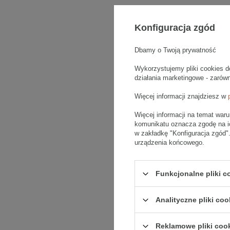
Konfiguracja zgód
Dbamy o Twoją prywatność
Wykorzystujemy pliki cookies d
działania marketingowe - zarów
Więcej informacji znajdziesz w
Więcej informacji na temat war
komunikatu oznacza zgodę na i
w zakładkę "Konfiguracja zgód
urządzenia końcowego.
Funkcjonalne pliki 
Analityczne pliki coo
Reklamowe pliki coo