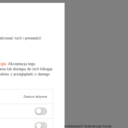
alizować ruch i prowadzić
ogle
. Akceptacja tego
a lub dostępu do nich klikając
kies z przeglądarki z danego
Zawsze aktywne
jnych wynosi ±5mm (dla kartonów 5-warstwowych tolerancja może