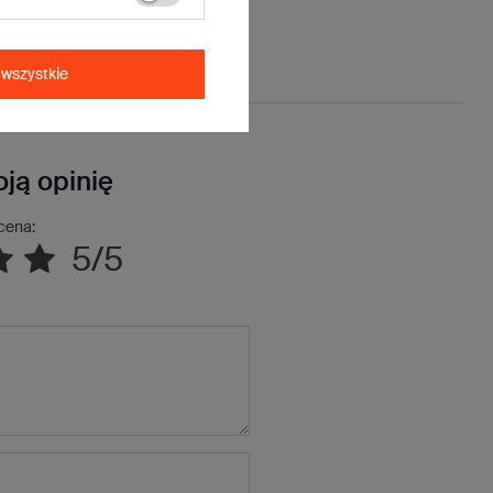
wszystkie
ją opinię
cena:
5/5